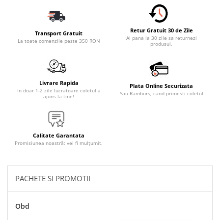
Accesorii Electronice Auto
Incarcatoare Auto
Retur Gratuit 30 de Zile
Accesorii pentru Roti si Anvelope
Transport Gratuit
Ai pana la 30 zile sa returnezi
La toate comenzile peste 350 RON
produsul.
Husa Anvelope
Truse Chei
Organizatoare Auto
Livrare Rapida
Plata Online Securizata
Iluminat Auto
In doar 1-2 zile lucratoare coletul a
Sau Ramburs, cand primesti coletul
ajuns la tine!
Semnalizari
Faruri Ceata
Proiectoare
Calitate Garantata
Promisiunea noastră: vei fi mulțumit.
Accesorii LED
Becuri Auto
PACHETE SI PROMOTII
Piese Auto
Piese Caroserie
Obd
Amortizoare Capota