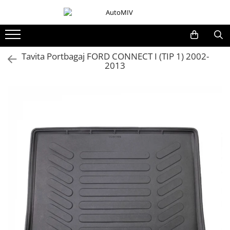
Toate Produsele
Oferta Saptamanii
Tavita Portbagaj FORD CONNECT I (TIP 1) 2002-
2013
Butoane
Butoane Geam
Bloc Lumini
Butoane Reglare Oglinzi
Seturi Butoane
Butoane Blocare/Deblocare
Buton Frana
Buton Clapeta Rezervor
Buton Portbagaj
Alte Butoane/Comutatoare
Butoane Semnalizare