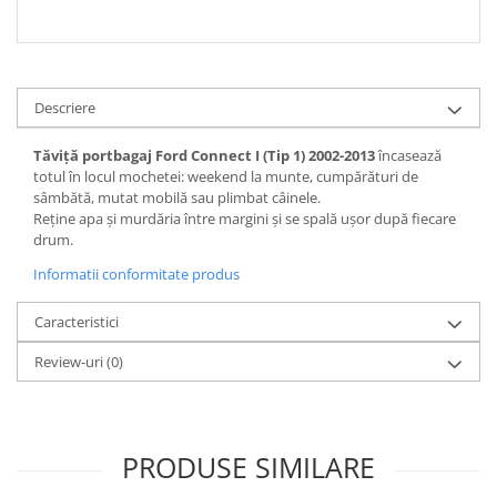
Spray Curatare Frane
Produse Intretinere si Detailing
Lubrifianti si Spray-uri de Curatare
Descriere
Curatare si Detailing Interior
Vopsitorie, Chituri si Adezivi
Tăviță portbagaj Ford Connect I (Tip 1) 2002-2013
încasează
totul în locul mochetei: weekend la munte, cumpărături de
Curatare si Detailing Exterior
sâmbătă, mutat mobilă sau plimbat câinele.
Reține apa și murdăria între margini și se spală ușor după fiecare
Articole Auto Sezoniere
drum.
Produse de Iarna
Informatii conformitate produs
Cabluri Pornire
Produse de Vara
Caracteristici
Blog
Review-uri
(0)
PRODUSE SIMILARE