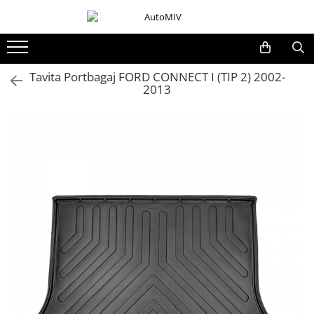
Toate Produsele
Oferta Saptamanii
Tavita Portbagaj FORD CONNECT I (TIP 2) 2002-
2013
Butoane
Butoane Geam
Bloc Lumini
Butoane Reglare Oglinzi
Seturi Butoane
Butoane Blocare/Deblocare
Buton Frana
Buton Clapeta Rezervor
Buton Portbagaj
Alte Butoane/Comutatoare
Butoane Semnalizare