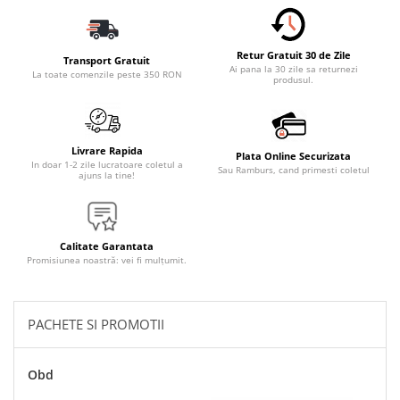
Accesorii Electronice Auto
Incarcatoare Auto
Retur Gratuit 30 de Zile
Accesorii pentru Roti si Anvelope
Transport Gratuit
Ai pana la 30 zile sa returnezi
La toate comenzile peste 350 RON
produsul.
Husa Anvelope
Truse Chei
Organizatoare Auto
Livrare Rapida
Plata Online Securizata
Iluminat Auto
In doar 1-2 zile lucratoare coletul a
Sau Ramburs, cand primesti coletul
ajuns la tine!
Semnalizari
Faruri Ceata
Proiectoare
Calitate Garantata
Promisiunea noastră: vei fi mulțumit.
Accesorii LED
Becuri Auto
PACHETE SI PROMOTII
Piese Auto
Piese Caroserie
Obd
Amortizoare Capota