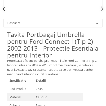
Spray Curatare Frane
Produse Intretinere si Detailing
Lubrifianti si Spray-uri de Curatare
Descriere
Curatare si Detailing Interior
Tavita Portbagaj Umbrella
Vopsitorie, Chituri si Adezivi
pentru Ford Connect I (Tip 2)
Curatare si Detailing Exterior
2002-2013 - Protectie Esentiala
Articole Auto Sezoniere
pentru Interior
Produse de Iarna
Cabluri Pornire
Protejeaza eficient portbagajul masinii tale Ford Connect I (Tip 2)
fabricat intre anii 2002 si 2013 impotriva murdariei, lichidelor si
Produse de Vara
uzurii. Aceasta tavita este conceputa sa se potriveasca perfect,
Blog
mentinand interiorul curat si ordonat.
Specificatie
Detalii
Cod Produs
75452
Material
Cauciuc
Culoare
Negru