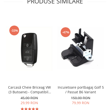
PRODUSE SIMILARE
-33%
-47%
Incuietoare portbagaj Golf 5
Carcasă Cheie Briceag VW
/ Passat B6 Variant
(3 Butoane) - Compatibilă
Golf 5, Jetta, Touran etc
150,00 RON
45,00 RON
79,99 RON
29,99 RON