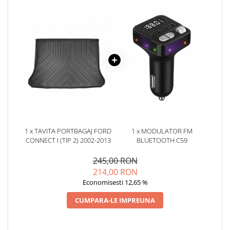
Oglinzi
Pompa Spalator Parbriz
Accesorii Camioane
Lampi si Proiectoare Camion
Marcaje si Echipamente de
Siguranta
Accesorii Cabina Camion
Echipamente Electrice si
Pneumatice
Echipamente ADR si Utilitare
1 x TAVITA PORTBAGAJ FORD
1 x MODULATOR FM
CONNECT I (TIP 2) 2002-2013
BLUETOOTH C59
Uleiuri si Lichide Auto
Aditivi Auto
245,00 RON
214,00 RON
Aditivi Combustibil
Economisesti 12,65 %
Aditivi Ulei Motor
Aditivi DPF, Sistem Racire si
CUMPARA-LE IMPREUNA
Servodirectie
Antigel