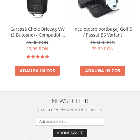
Spray Curatare Frane
Produse Intretinere si Detailing
Lubrifianti si Spray-uri de Curatare
Incuietoare portbagaj Golf 5
Carcasă Cheie Briceag VW
Curatare si Detailing Interior
/ Passat B6 Variant
(3 Butoane) - Compatibilă
Golf 5, Jetta, Touran etc
150,00 RON
45,00 RON
Vopsitorie, Chituri si Adezivi
79,99 RON
29,99 RON
Curatare si Detailing Exterior
Articole Auto Sezoniere
Produse de Iarna
ADAUGA IN COS
ADAUGA IN COS
Cabluri Pornire
Produse de Vara
Blog
NEWSLETTER
Nu rata ofertele si promotiile noastre