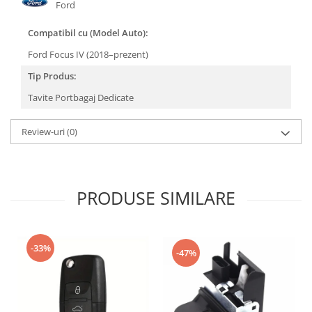
Oglinzi
Ford
Pompa Spalator Parbriz
Compatibil cu (Model Auto):
Accesorii Camioane
Ford Focus IV (2018–prezent)
Lampi si Proiectoare Camion
Tip Produs:
Marcaje si Echipamente de
Siguranta
Tavite Portbagaj Dedicate
Accesorii Cabina Camion
Review-uri
(0)
Echipamente Electrice si
Pneumatice
Echipamente ADR si Utilitare
PRODUSE SIMILARE
Uleiuri si Lichide Auto
Aditivi Auto
Aditivi Combustibil
-33%
Aditivi Ulei Motor
-47%
Aditivi DPF, Sistem Racire si
Servodirectie
Antigel