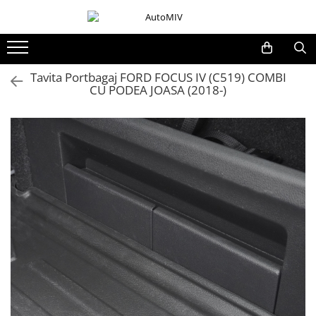
Toate Produsele
Oferta Saptamanii
Tavita Portbagaj FORD FOCUS IV (C519) COMBI
CU PODEA JOASA (2018-)
Butoane
Butoane Geam
Bloc Lumini
Butoane Reglare Oglinzi
Seturi Butoane
Butoane Blocare/Deblocare
Buton Frana
Buton Clapeta Rezervor
Buton Portbagaj
Alte Butoane/Comutatoare
Butoane Semnalizare