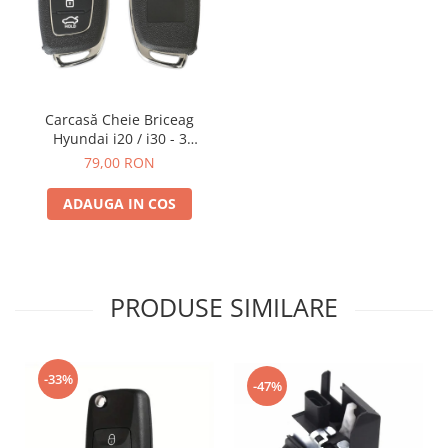
Carcasă Cheie Briceag
Hyundai i20 / i30 - 3
Butoane, cu Lamă Netăiată
79,00 RON
ADAUGA IN COS
PRODUSE SIMILARE
-33%
-47%