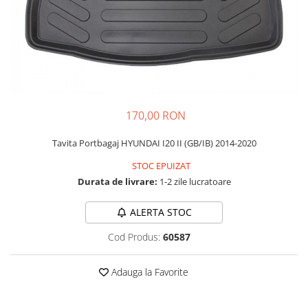
Schimbatoare Viteze
Accesorii Auto
Accesorii Auto Exterior
Husa Auto / Prelata Auto
Paravanturi Auto / Deflectoare Aer
Capace Roti
170,00 RON
Accesorii Interior Auto
Tavita Portbagaj HYUNDAI I20 II (GB/IB) 2014-2020
Inchidere Centralizata
Huse Auto
STOC EPUIZAT
Durata de livrare:
1-2 zile lucratoare
Huse Scaune Auto
Husa Volan
ALERTA STOC
Tavite Portbagaj Dedicate
Covorase Auto/ Presuri Auto
Cod Produs:
60587
Seturi Interior
Accesorii Siguranta Auto
Adauga la Favorite
Carcasa Cheie