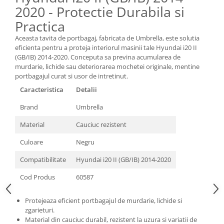
Oglinzi
2020 - Protectie Durabila si
Pompa Spalator Parbriz
Practica
Accesorii Camioane
Aceasta tavita de portbagaj, fabricata de Umbrella, este solutia
Lampi si Proiectoare Camion
eficienta pentru a proteja interiorul masinii tale Hyundai i20 II
(GB/IB) 2014-2020. Conceputa sa previna acumularea de
Marcaje si Echipamente de
murdarie, lichide sau deteriorarea mochetei originale, mentine
Siguranta
portbagajul curat si usor de intretinut.
Accesorii Cabina Camion
Caracteristica
Detalii
Echipamente Electrice si
Brand
Umbrella
Pneumatice
Echipamente ADR si Utilitare
Material
Cauciuc rezistent
Uleiuri si Lichide Auto
Culoare
Negru
Aditivi Auto
Compatibilitate
Hyundai i20 II (GB/IB) 2014-2020
Aditivi Combustibil
Cod Produs
60587
Aditivi Ulei Motor
Aditivi DPF, Sistem Racire si
Protejeaza eficient portbagajul de murdarie, lichide si
Servodirectie
zgarieturi.
Antigel
Material din cauciuc durabil, rezistent la uzura si variatii de