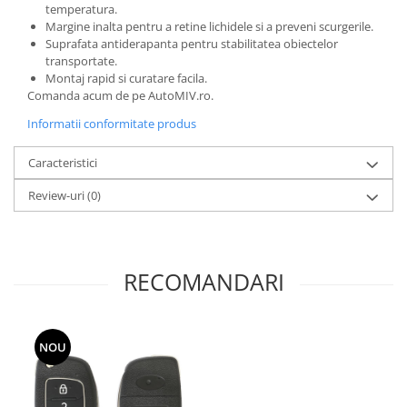
temperatura.
Spray Curatare Frane
Margine inalta pentru a retine lichidele si a preveni scurgerile.
Produse Intretinere si Detailing
Suprafata antiderapanta pentru stabilitatea obiectelor
transportate.
Lubrifianti si Spray-uri de Curatare
Montaj rapid si curatare facila.
Curatare si Detailing Interior
Comanda acum de pe AutoMIV.ro.
Vopsitorie, Chituri si Adezivi
Informatii conformitate produs
Curatare si Detailing Exterior
Caracteristici
Articole Auto Sezoniere
Review-uri
(0)
Produse de Iarna
Cabluri Pornire
Produse de Vara
RECOMANDARI
Blog
NOU