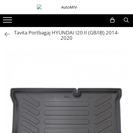
Toate Produsele
Oferta Saptamanii
Tavita Portbagaj HYUNDAI I20 II (GB/IB) 2014-
2020
Butoane
Butoane Geam
Bloc Lumini
Butoane Reglare Oglinzi
Seturi Butoane
Butoane Blocare/Deblocare
Buton Frana
Buton Clapeta Rezervor
Buton Portbagaj
Alte Butoane/Comutatoare
Butoane Semnalizare