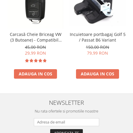
Incuietoare portbagaj Golf 5
Carcasă Cheie Briceag VW
/ Passat B6 Variant
(3 Butoane) - Compatibilă
Golf 5, Jetta, Touran etc
150,00 RON
45,00 RON
79,99 RON
29,99 RON
ADAUGA IN COS
ADAUGA IN COS
NEWSLETTER
Nu rata ofertele si promotiile noastre