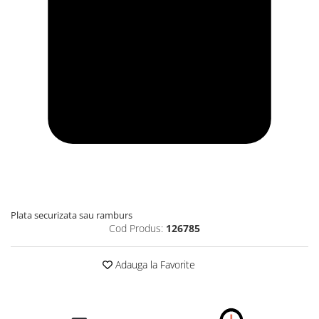
Plata securizata sau ramburs
Cod Produs:
126785
Adauga la Favorite