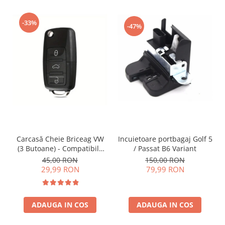
-33%
-47%
Incuietoare portbagaj Golf 5
Carcasă Cheie Briceag VW
/ Passat B6 Variant
(3 Butoane) - Compatibilă
Golf 5, Jetta, Touran etc
150,00 RON
45,00 RON
79,99 RON
29,99 RON
ADAUGA IN COS
ADAUGA IN COS