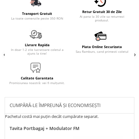
Retur Gratuit 30 de Zile
Transport Gratuit
Ai pana la 30 zile sa returnezi
La toate comenzile peste 350 RON
produsul.
Livrare Rapida
Plata Online Securizata
In doar 1-2 zile lucratoare coletul a
Sau Ramburs, cand primesti coletul
ajuns la tine!
Calitate Garantata
Promisiunea noastră: vei fi mulțumit.
CUMPĂRĂ-LE ÎMPREUNĂ ȘI ECONOMISEȘTI
Pachetul costă mai puțin decât cumpărate separat.
Tavita Portbagaj + Modulator FM