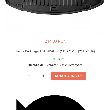
Carcasa Cheie
Accesorii Electronice Auto
Incarcatoare Auto
Accesorii pentru Roti si Anvelope
Husa Anvelope
Truse Chei
214,00 RON
Organizatoare Auto
Tavita Portbagaj HYUNDAI I30 (GD) COMBI (2011-2016)
IN STOC
Durata de livrare:
1-2 zile lucratoare
ADAUGA IN COS