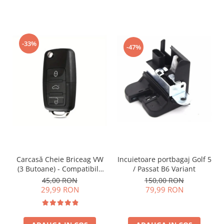
-33%
-47%
Incuietoare portbagaj Golf 5
Carcasă Cheie Briceag VW
/ Passat B6 Variant
(3 Butoane) - Compatibilă
Golf 5, Jetta, Touran etc
150,00 RON
45,00 RON
79,99 RON
29,99 RON