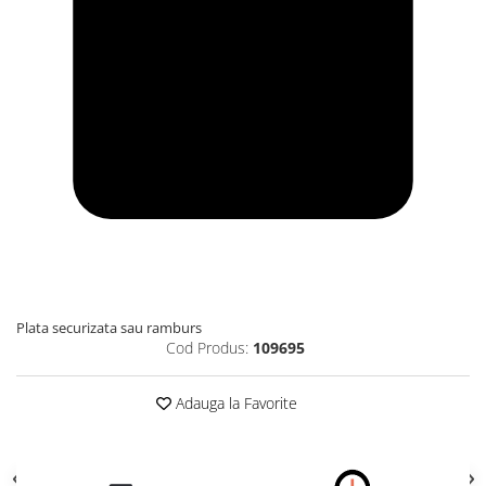
Plata securizata sau ramburs
Cod Produs:
109695
Adauga la Favorite