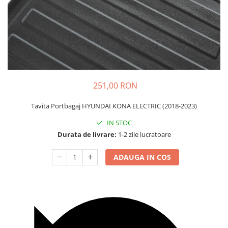
Carcasa Cheie
Accesorii Electronice Auto
Incarcatoare Auto
Accesorii pentru Roti si Anvelope
Husa Anvelope
Truse Chei
251,00 RON
Organizatoare Auto
Tavita Portbagaj HYUNDAI KONA ELECTRIC (2018-2023)
IN STOC
Durata de livrare:
1-2 zile lucratoare
ADAUGA IN COS