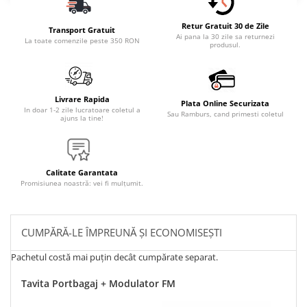
Retur Gratuit 30 de Zile
Transport Gratuit
Ai pana la 30 zile sa returnezi
La toate comenzile peste 350 RON
produsul.
Livrare Rapida
Plata Online Securizata
In doar 1-2 zile lucratoare coletul a
Sau Ramburs, cand primesti coletul
ajuns la tine!
Calitate Garantata
Promisiunea noastră: vei fi mulțumit.
CUMPĂRĂ-LE ÎMPREUNĂ ȘI ECONOMISEȘTI
Pachetul costă mai puțin decât cumpărate separat.
Tavita Portbagaj + Modulator FM