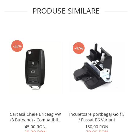
PRODUSE SIMILARE
-33%
-47%
Incuietoare portbagaj Golf 5
Carcasă Cheie Briceag VW
/ Passat B6 Variant
(3 Butoane) - Compatibilă
Golf 5, Jetta, Touran etc
150,00 RON
45,00 RON