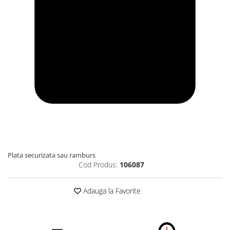
Plata securizata sau ramburs
Cod Produs:
106087
Adauga la Favorite