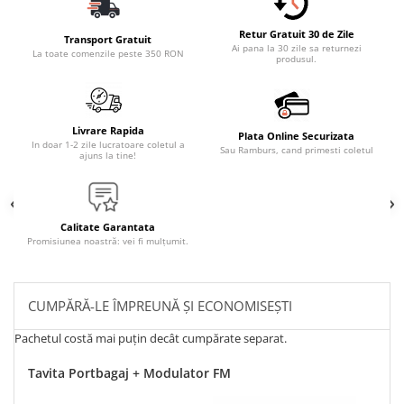
Retur Gratuit 30 de Zile
Transport Gratuit
Ai pana la 30 zile sa returnezi
La toate comenzile peste 350 RON
produsul.
Livrare Rapida
Plata Online Securizata
In doar 1-2 zile lucratoare coletul a
Sau Ramburs, cand primesti coletul
ajuns la tine!
Calitate Garantata
Promisiunea noastră: vei fi mulțumit.
CUMPĂRĂ-LE ÎMPREUNĂ ȘI ECONOMISEȘTI
Pachetul costă mai puțin decât cumpărate separat.
Tavita Portbagaj + Modulator FM