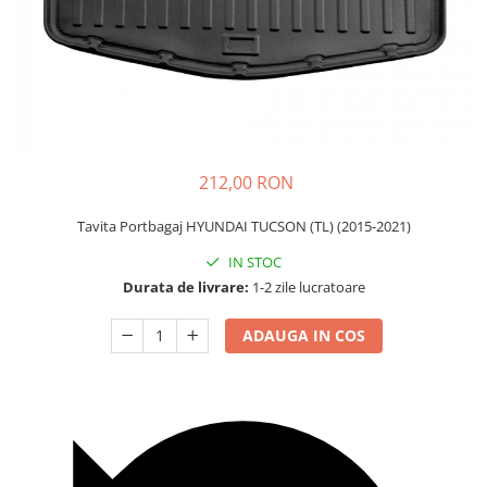
Carcasa Cheie
Accesorii Electronice Auto
Incarcatoare Auto
Accesorii pentru Roti si Anvelope
Husa Anvelope
Truse Chei
212,00 RON
Organizatoare Auto
Tavita Portbagaj HYUNDAI TUCSON (TL) (2015-2021)
IN STOC
Durata de livrare:
1-2 zile lucratoare
ADAUGA IN COS