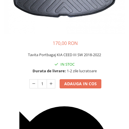
Carcasa Cheie
Accesorii Electronice Auto
Incarcatoare Auto
Accesorii pentru Roti si Anvelope
Husa Anvelope
Truse Chei
170,00 RON
Organizatoare Auto
Tavita Portbagaj KIA CEED III SW 2018-2022
IN STOC
Durata de livrare:
1-2 zile lucratoare
ADAUGA IN COS