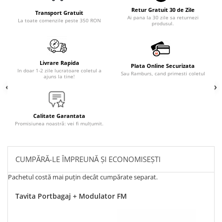
Retur Gratuit 30 de Zile
Transport Gratuit
Ai pana la 30 zile sa returnezi
La toate comenzile peste 350 RON
produsul.
Livrare Rapida
Plata Online Securizata
In doar 1-2 zile lucratoare coletul a
Sau Ramburs, cand primesti coletul
ajuns la tine!
Calitate Garantata
Promisiunea noastră: vei fi mulțumit.
CUMPĂRĂ-LE ÎMPREUNĂ ȘI ECONOMISEȘTI
Pachetul costă mai puțin decât cumpărate separat.
Tavita Portbagaj + Modulator FM