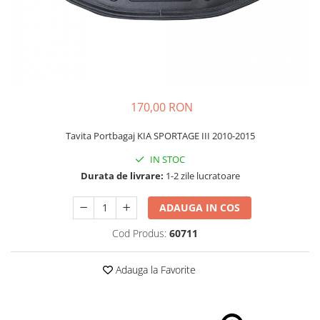
Schimbatoare Viteze
Accesorii Auto
Accesorii Auto Exterior
Husa Auto / Prelata Auto
Paravanturi Auto / Deflectoare Aer
170,00 RON
Capace Roti
Accesorii Interior Auto
Tavita Portbagaj KIA SPORTAGE III 2010-2015
Inchidere Centralizata
IN STOC
Huse Auto
Durata de livrare:
1-2 zile lucratoare
Huse Scaune Auto
ADAUGA IN COS
Husa Volan
Tavite Portbagaj Dedicate
Cod Produs:
60711
Covorase Auto/ Presuri Auto
Seturi Interior
Adauga la Favorite
Accesorii Siguranta Auto
Carcasa Cheie