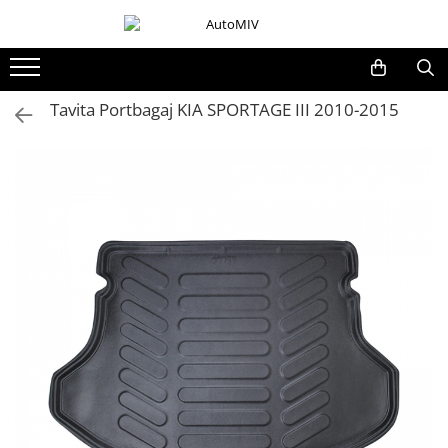
Toate Produsele
Oferta Saptamanii
Tavita Portbagaj KIA SPORTAGE III 2010-2015
Butoane
Butoane Geam
Bloc Lumini
Butoane Reglare Oglinzi
Seturi Butoane
Butoane Blocare/Deblocare
Buton Frana
Buton Clapeta Rezervor
Buton Portbagaj
Alte Butoane/Comutatoare
Butoane Semnalizare