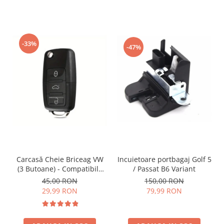
-33%
-47%
Incuietoare portbagaj Golf 5
Carcasă Cheie Briceag VW
/ Passat B6 Variant
(3 Butoane) - Compatibilă
Golf 5, Jetta, Touran etc
150,00 RON
45,00 RON
79,99 RON
29,99 RON