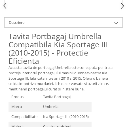
Spray Curatare Frane
Produse Intretinere si Detailing
Lubrifianti si Spray-uri de Curatare
Descriere
Curatare si Detailing Interior
Tavita Portbagaj Umbrella
Vopsitorie, Chituri si Adezivi
Compatibila Kia Sportage III
Curatare si Detailing Exterior
(2010-2015) - Protectie
Articole Auto Sezoniere
Eficienta
Produse de Iarna
Aceasta tavita de portbagaj Umbrella este conceputa pentru a
Cabluri Pornire
proteja interiorul portbagajului masinii dumneavoastra Kia
Sportage III, fabricata intre anii 2010 si 2015. Ofera o bariera
Produse de Vara
solida impotriva murdariei, lichidelor varsate si uzurii zilnice,
Blog
mentinand portbagajul curat si in stare buna.
Produs
Tavita Portbagaj
Marca
Umbrella
Compatibilitate
Kia Sportage III (2010-2015)
Material
Cauciuc rezistent