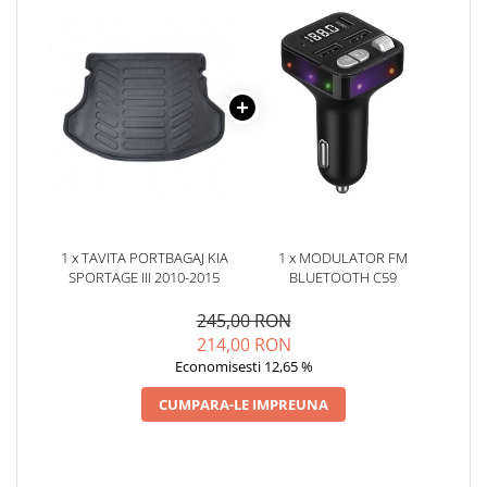
Oglinzi
Pompa Spalator Parbriz
Accesorii Camioane
Lampi si Proiectoare Camion
Marcaje si Echipamente de
Siguranta
Accesorii Cabina Camion
Echipamente Electrice si
Pneumatice
1 x TAVITA PORTBAGAJ KIA
1 x MODULATOR FM
Echipamente ADR si Utilitare
SPORTAGE III 2010-2015
BLUETOOTH C59
Uleiuri si Lichide Auto
245,00 RON
Aditivi Auto
214,00 RON
Aditivi Combustibil
Economisesti 12,65 %
Aditivi Ulei Motor
CUMPARA-LE IMPREUNA
Aditivi DPF, Sistem Racire si
Servodirectie
Antigel