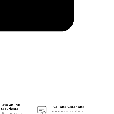
Plata Online
Calitate Garantata
Securizata
Promisiunea noastră: vei fi
u Ramburs, cand