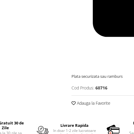
Plata securizata sau ramburs
Cod Produs:
60716
Adauga la Favorite
Gratuit 30 de
Livrare Rapida
Zile
In doar 1-2 zile lucratoare
 la 30 zile sa
Sa