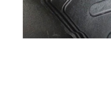
Accesorii Electronice Auto
Incarcatoare Auto
Accesorii pentru Roti si Anvelope
Husa Anvelope
Truse Chei
Organizatoare Auto
Iluminat Auto
Semnalizari
Faruri Ceata
Proiectoare
Accesorii LED
Becuri Auto
Piese Auto
Piese Caroserie
Amortizoare Capota