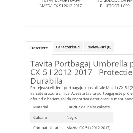
1 x TAVITA PORTBAGAJ
1 x MODULATOR FM
MAZDA CX-5 I 2012-2017
BLUETOOTH C59
Caracteristici
Review-uri
(0)
Descriere
Tavita Portbagaj Umbrella
CX-5 I 2012-2017 - Protectie 
Durabila
Protejeaza eficient portbagajul masinii tale Mazda CX-5 I (
varsate si uzura zilnica. Aceasta tavita portbagaj este proie
oferind o bariera solida impotriva deteriorarii si mentinand
Material
Cauciuc de inalta calitate
Culoare
Negru
Compatibilitate
Mazda CX-5 I (2012-2017)