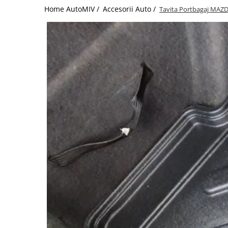
Home AutoMIV /
Accesorii Auto /
Tavita Portbagaj MAZD
Schimbatoare Viteze
Accesorii Auto
Accesorii Auto Exterior
Husa Auto / Prelata Auto
Paravanturi Auto / Deflectoare Aer
Capace Roti
Accesorii Interior Auto
Inchidere Centralizata
Huse Auto
Huse Scaune Auto
Husa Volan
Tavite Portbagaj Dedicate
Covorase Auto/ Presuri Auto
Seturi Interior
Accesorii Siguranta Auto
Carcasa Cheie