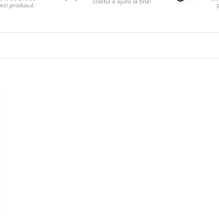
coletul a ajuns la tine!
ezi produsul.
p