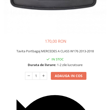
Carcasa Cheie
Accesorii Electronice Auto
Incarcatoare Auto
Accesorii pentru Roti si Anvelope
Husa Anvelope
Truse Chei
170,00 RON
Organizatoare Auto
Tavita Portbagaj MERCEDES A CLASS W176 2013-2018
IN STOC
Durata de livrare:
1-2 zile lucratoare
ADAUGA IN COS