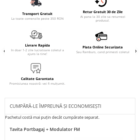
Retur Gratuit 30 de Zile
Transport Gratuit
Ai pana la 30 zile sa returnezi
La toate comenzile peste 350 RON
produsul.
Livrare Rapida
Plata Online Securizata
In doar 1-2 zile lucratoare coletul a
Sau Ramburs, cand primesti coletul
ajuns la tine!
Calitate Garantata
Promisiunea noastră: vei fi mulțumit.
CUMPĂRĂ-LE ÎMPREUNĂ ȘI ECONOMISEȘTI
Pachetul costă mai puțin decât cumpărate separat.
Tavita Portbagaj + Modulator FM