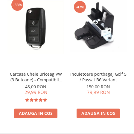
-33%
-47%
Incuietoare portbagaj Golf 5
Carcasă Cheie Briceag VW
/ Passat B6 Variant
(3 Butoane) - Compatibilă
Golf 5, Jetta, Touran etc
150,00 RON
45,00 RON
79,99 RON
29,99 RON
ADAUGA IN COS
ADAUGA IN COS