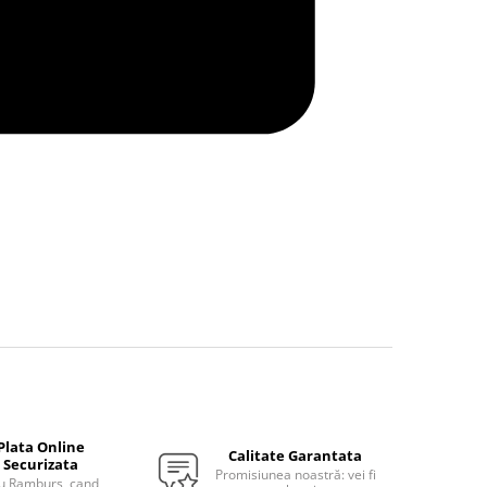
Plata Online
Calitate Garantata
Securizata
Promisiunea noastră: vei fi
u Ramburs, cand