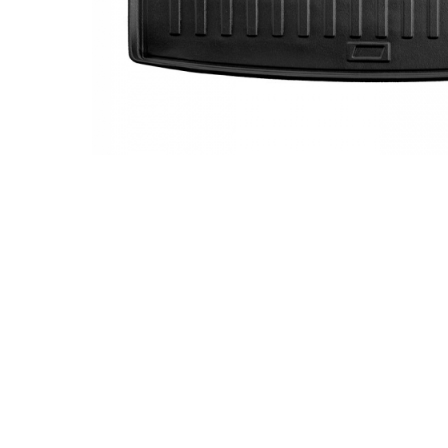
Accesorii Electronice Auto
Incarcatoare Auto
Accesorii pentru Roti si Anvelope
Husa Anvelope
Truse Chei
Organizatoare Auto
Iluminat Auto
Semnalizari
Faruri Ceata
Proiectoare
Accesorii LED
Becuri Auto
Piese Auto
Piese Caroserie
Amortizoare Capota