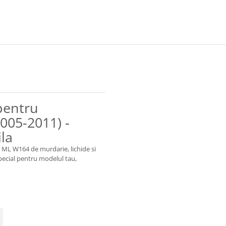
pentru
05-2011) -
ila
 ML W164 de murdarie, lichide si
special pentru modelul tau,