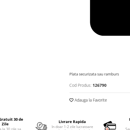
Plata securizata sau ramburs
Cod Produs:
126790
Adauga la Favorite
Gratuit 30 de
Livrare Rapida
Zile
In doar 1-2 zile lucratoare
 la 30 zile sa
Sa