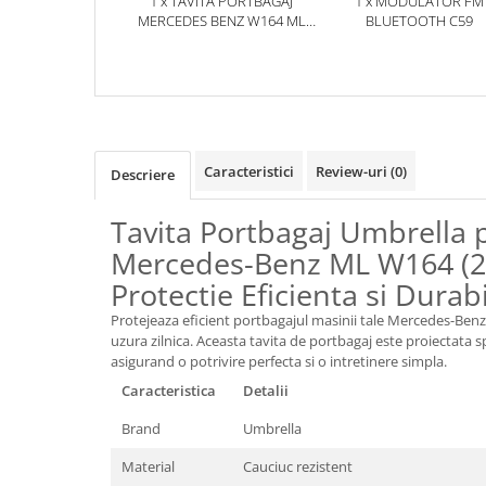
1 x TAVITA PORTBAGAJ
1 x MODULATOR FM
MERCEDES BENZ W164 ML
BLUETOOTH C59
(2005-2011)
Caracteristici
Review-uri
(0)
Descriere
Tavita Portbagaj Umbrella 
Mercedes-Benz ML W164 (20
Protectie Eficienta si Durab
Protejeaza eficient portbagajul masinii tale Mercedes-Benz
uzura zilnica. Aceasta tavita de portbagaj este proiectata 
asigurand o potrivire perfecta si o intretinere simpla.
Caracteristica
Detalii
Brand
Umbrella
Material
Cauciuc rezistent