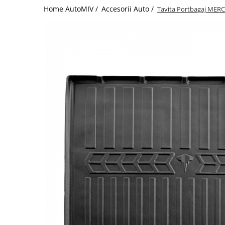
Home AutoMIV /
Accesorii Auto /
Tavita Portbagaj MER
Schimbatoare Viteze
Accesorii Auto
Accesorii Auto Exterior
Husa Auto / Prelata Auto
Paravanturi Auto / Deflectoare Aer
Capace Roti
Accesorii Interior Auto
Inchidere Centralizata
Huse Auto
Huse Scaune Auto
Husa Volan
Tavite Portbagaj Dedicate
Covorase Auto/ Presuri Auto
Seturi Interior
Accesorii Siguranta Auto
Carcasa Cheie