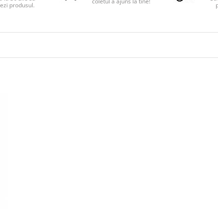
coletul a ajuns la tine!
ezi produsul.
p