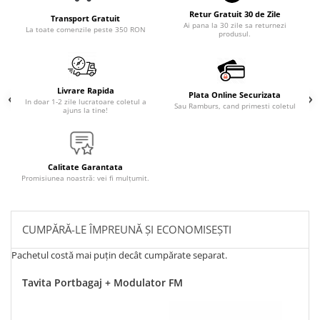
Retur Gratuit 30 de Zile
Transport Gratuit
Ai pana la 30 zile sa returnezi
La toate comenzile peste 350 RON
produsul.
Livrare Rapida
Plata Online Securizata
In doar 1-2 zile lucratoare coletul a
Sau Ramburs, cand primesti coletul
ajuns la tine!
Calitate Garantata
Promisiunea noastră: vei fi mulțumit.
CUMPĂRĂ-LE ÎMPREUNĂ ȘI ECONOMISEȘTI
Pachetul costă mai puțin decât cumpărate separat.
Tavita Portbagaj + Modulator FM