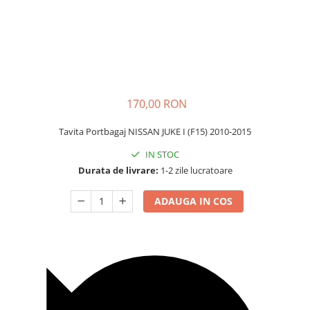
Carcasa Cheie
Accesorii Electronice Auto
Incarcatoare Auto
Accesorii pentru Roti si Anvelope
Husa Anvelope
Truse Chei
170,00 RON
Organizatoare Auto
Tavita Portbagaj NISSAN JUKE I (F15) 2010-2015
IN STOC
Durata de livrare:
1-2 zile lucratoare
ADAUGA IN COS