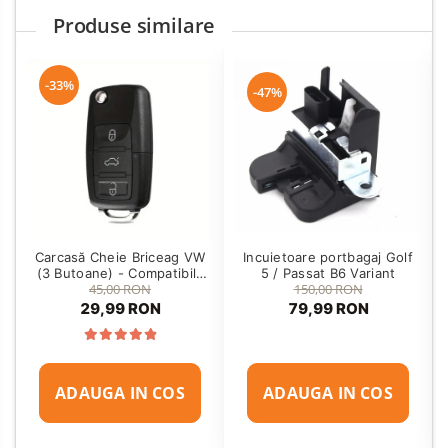
Produse similare
-33%
-47%
Carcasă Cheie Briceag VW
Incuietoare portbagaj Golf
(3 Butoane) - Compatibilă
5 / Passat B6 Variant
45,00 RON
150,00 RON
Golf 5, Jetta, Touran etc
29,99 RON
79,99 RON
ADAUGA IN COS
ADAUGA IN COS