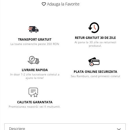
Adauga la Favorite
RETUR GRATUIT 30 DE ZILE
TRANSPORT GRATUIT
Ai pana la 30 zile sa returnezi
La toate comenzile peste 350 RON
produsul.
LIVRARE RAPIDA
PLATA ONLINE SECURIZATA
In doar 1-2 zile lucratoare coletul a
Sau Ramburs, cand primesti coletul
ajuns la tine!
CALITATE GARANTATA
Promisiunea noastră: vei fi mulțumit.
Descriere