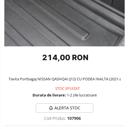
Accesorii Siguranta Auto
Carcasa Cheie
Accesorii Electronice Auto
Incarcatoare Auto
Accesorii pentru Roti si Anvelope
Husa Anvelope
214,00 RON
Truse Chei
Organizatoare Auto
Tavita Portbagaj NISSAN QASHQAI (J12) CU PODEA INALTA (2021-)
STOC EPUIZAT
Durata de livrare:
1-2 zile lucratoare
ALERTA STOC
Cod Produs:
107906