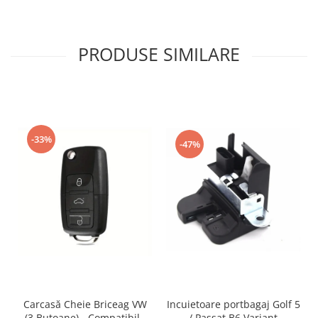
PRODUSE SIMILARE
-33%
-47%
Incuietoare portbagaj Golf 5
Carcasă Cheie Briceag VW
/ Passat B6 Variant
(3 Butoane) - Compatibilă