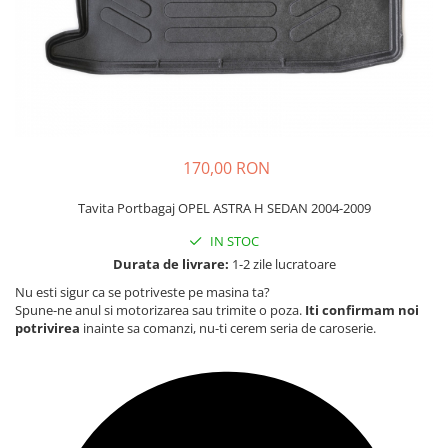
Carcasa Cheie
Accesorii Electronice Auto
Incarcatoare Auto
Accesorii pentru Roti si Anvelope
Husa Anvelope
Truse Chei
170,00 RON
Organizatoare Auto
Tavita Portbagaj OPEL ASTRA H SEDAN 2004-2009
IN STOC
Durata de livrare:
1-2 zile lucratoare
Nu esti sigur ca se potriveste pe masina ta?
Spune-ne anul si motorizarea sau trimite o poza.
Iti confirmam noi
potrivirea
inainte sa comanzi, nu-ti cerem seria de caroserie.