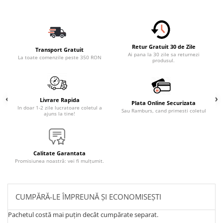
Retur Gratuit 30 de Zile
Transport Gratuit
Ai pana la 30 zile sa returnezi
La toate comenzile peste 350 RON
produsul.
Livrare Rapida
Plata Online Securizata
In doar 1-2 zile lucratoare coletul a
Sau Ramburs, cand primesti coletul
ajuns la tine!
Calitate Garantata
Promisiunea noastră: vei fi mulțumit.
CUMPĂRĂ-LE ÎMPREUNĂ ȘI ECONOMISEȘTI
Pachetul costă mai puțin decât cumpărate separat.