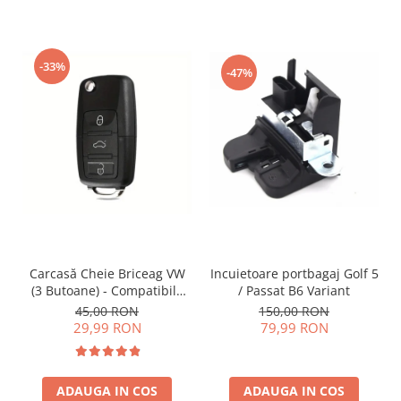
-33%
-47%
Incuietoare portbagaj Golf 5
Carcasă Cheie Briceag VW
/ Passat B6 Variant
(3 Butoane) - Compatibilă
Golf 5, Jetta, Touran etc
150,00 RON
45,00 RON
79,99 RON
29,99 RON
ADAUGA IN COS
ADAUGA IN COS