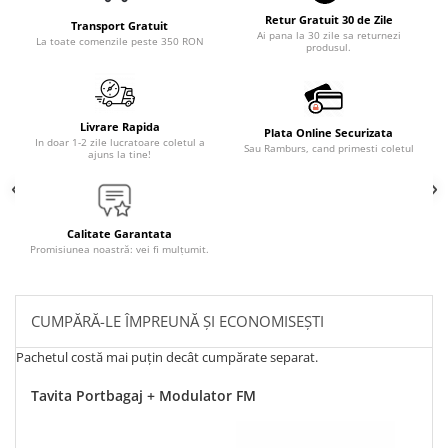
Retur Gratuit 30 de Zile
Transport Gratuit
Ai pana la 30 zile sa returnezi
La toate comenzile peste 350 RON
produsul.
Livrare Rapida
Plata Online Securizata
In doar 1-2 zile lucratoare coletul a
Sau Ramburs, cand primesti coletul
ajuns la tine!
Calitate Garantata
Promisiunea noastră: vei fi mulțumit.
CUMPĂRĂ-LE ÎMPREUNĂ ȘI ECONOMISEȘTI
Pachetul costă mai puțin decât cumpărate separat.
Tavita Portbagaj + Modulator FM