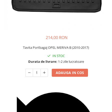
Carcasa Cheie
Accesorii Electronice Auto
Incarcatoare Auto
Accesorii pentru Roti si Anvelope
Husa Anvelope
Truse Chei
214,00 RON
Organizatoare Auto
Tavita Portbagaj OPEL MERIVA B (2010-2017)
IN STOC
Durata de livrare:
1-2 zile lucratoare
ADAUGA IN COS