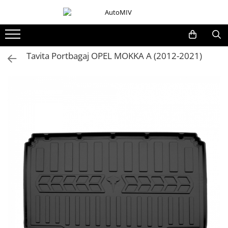
Toate Produsele
Oferta Saptamanii
Tavita Portbagaj OPEL MOKKA A (2012-2021)
Butoane
Butoane Geam
Bloc Lumini
Butoane Reglare Oglinzi
Seturi Butoane
Butoane Blocare/Deblocare
Buton Frana
Buton Clapeta Rezervor
Buton Portbagaj
Alte Butoane/Comutatoare
Butoane Semnalizare