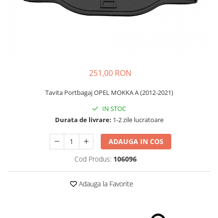
Schimbatoare Viteze
Accesorii Auto
Accesorii Auto Exterior
Husa Auto / Prelata Auto
Paravanturi Auto / Deflectoare Aer
251,00 RON
Capace Roti
Accesorii Interior Auto
Tavita Portbagaj OPEL MOKKA A (2012-2021)
Inchidere Centralizata
IN STOC
Huse Auto
Durata de livrare:
1-2 zile lucratoare
Huse Scaune Auto
ADAUGA IN COS
Husa Volan
Tavite Portbagaj Dedicate
Cod Produs:
106096
Covorase Auto/ Presuri Auto
Seturi Interior
Adauga la Favorite
Accesorii Siguranta Auto
Carcasa Cheie