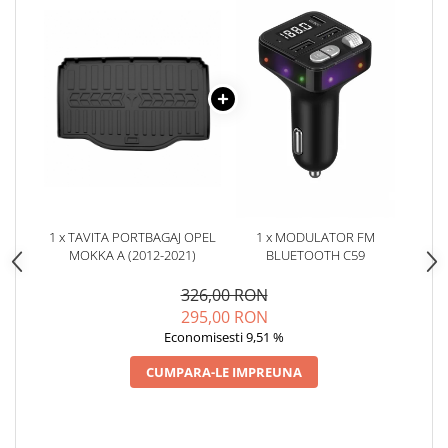
Oglinzi
Pompa Spalator Parbriz
Accesorii Camioane
Lampi si Proiectoare Camion
Marcaje si Echipamente de
Siguranta
Accesorii Cabina Camion
Echipamente Electrice si
Pneumatice
1 x TAVITA PORTBAGAJ OPEL
1 x MODULATOR FM
Echipamente ADR si Utilitare
MOKKA A (2012-2021)
BLUETOOTH C59
Uleiuri si Lichide Auto
326,00 RON
Aditivi Auto
295,00 RON
Aditivi Combustibil
Economisesti 9,51 %
Aditivi Ulei Motor
CUMPARA-LE IMPREUNA
Aditivi DPF, Sistem Racire si
Servodirectie
Antigel