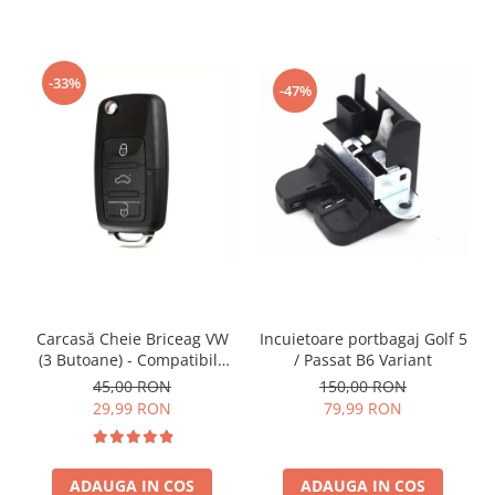
-33%
-47%
Incuietoare portbagaj Golf 5
Carcasă Cheie Briceag VW
/ Passat B6 Variant
(3 Butoane) - Compatibilă
Golf 5, Jetta, Touran etc
150,00 RON
45,00 RON
79,99 RON
29,99 RON
ADAUGA IN COS
ADAUGA IN COS