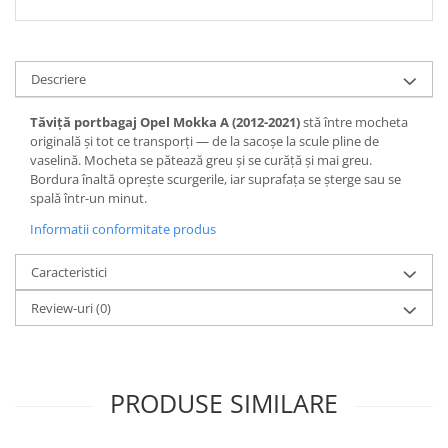
Spray Curatare Frane
Produse Intretinere si Detailing
Lubrifianti si Spray-uri de Curatare
Descriere
Curatare si Detailing Interior
Tăviță portbagaj Opel Mokka A (2012-2021)
stă între mocheta
Vopsitorie, Chituri si Adezivi
originală și tot ce transporți — de la sacoșe la scule pline de
vaselină. Mocheta se pătează greu și se curăță și mai greu.
Curatare si Detailing Exterior
Bordura înaltă oprește scurgerile, iar suprafața se șterge sau se
spală într-un minut.
Articole Auto Sezoniere
Produse de Iarna
Informatii conformitate produs
Cabluri Pornire
Caracteristici
Produse de Vara
Review-uri
(0)
Blog
PRODUSE SIMILARE