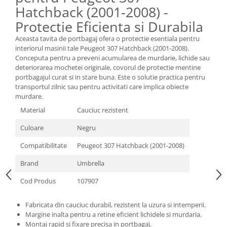
Oglinzi
Hatchback (2001-2008) -
Pompa Spalator Parbriz
Protectie Eficienta si Durabila
Accesorii Camioane
Aceasta tavita de portbagaj ofera o protectie esentiala pentru
Lampi si Proiectoare Camion
interiorul masinii tale Peugeot 307 Hatchback (2001-2008).
Conceputa pentru a preveni acumularea de murdarie, lichide sau
Marcaje si Echipamente de
deteriorarea mochetei originale, covorul de protectie mentine
Siguranta
portbagajul curat si in stare buna. Este o solutie practica pentru
Accesorii Cabina Camion
transportul zilnic sau pentru activitati care implica obiecte
murdare.
Echipamente Electrice si
Pneumatice
Material
Cauciuc rezistent
Echipamente ADR si Utilitare
Culoare
Negru
Uleiuri si Lichide Auto
Compatibilitate
Peugeot 307 Hatchback (2001-2008)
Aditivi Auto
Brand
Umbrella
Aditivi Combustibil
Cod Produs
107907
Aditivi Ulei Motor
Aditivi DPF, Sistem Racire si
Fabricata din cauciuc durabil, rezistent la uzura si intemperii.
Servodirectie
Margine inalta pentru a retine eficient lichidele si murdaria.
Antigel
Montaj rapid si fixare precisa in portbagaj.