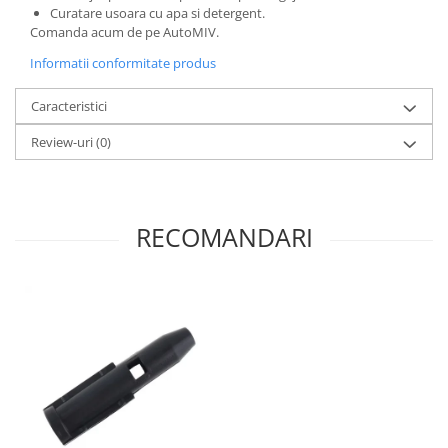
Curatare usoara cu apa si detergent.
Spray Curatare Frane
Comanda acum de pe AutoMIV.
Produse Intretinere si Detailing
Informatii conformitate produs
Lubrifianti si Spray-uri de Curatare
Curatare si Detailing Interior
Caracteristici
Vopsitorie, Chituri si Adezivi
Review-uri
(0)
Curatare si Detailing Exterior
Articole Auto Sezoniere
Produse de Iarna
RECOMANDARI
Cabluri Pornire
Produse de Vara
Blog