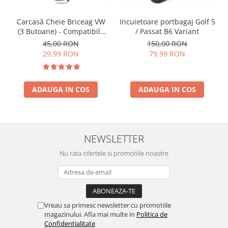
Incuietoare portbagaj Golf 5
Carcasă Cheie Briceag VW
/ Passat B6 Variant
(3 Butoane) - Compatibilă
Golf 5, Jetta, Touran etc
150,00 RON
45,00 RON
79,99 RON
29,99 RON
ADAUGA IN COS
ADAUGA IN COS
NEWSLETTER
Nu rata ofertele si promotiile noastre
Vreau sa primesc newsletter cu promotiile
magazinului. Afla mai multe in
Politica de
Confidentialitate