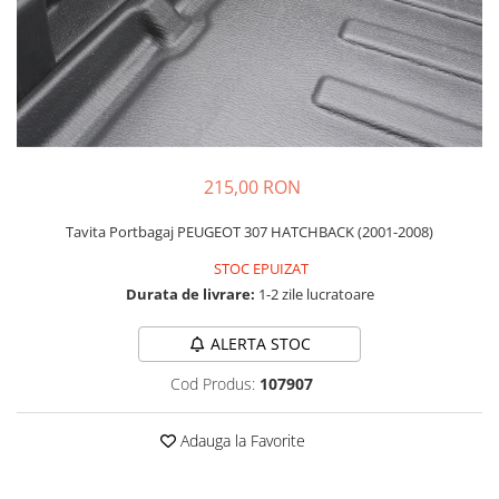
Schimbatoare Viteze
Accesorii Auto
Accesorii Auto Exterior
Husa Auto / Prelata Auto
Paravanturi Auto / Deflectoare Aer
Capace Roti
215,00 RON
Accesorii Interior Auto
Tavita Portbagaj PEUGEOT 307 HATCHBACK (2001-2008)
Inchidere Centralizata
Huse Auto
STOC EPUIZAT
Durata de livrare:
1-2 zile lucratoare
Huse Scaune Auto
Husa Volan
ALERTA STOC
Tavite Portbagaj Dedicate
Covorase Auto/ Presuri Auto
Cod Produs:
107907
Seturi Interior
Accesorii Siguranta Auto
Adauga la Favorite
Carcasa Cheie