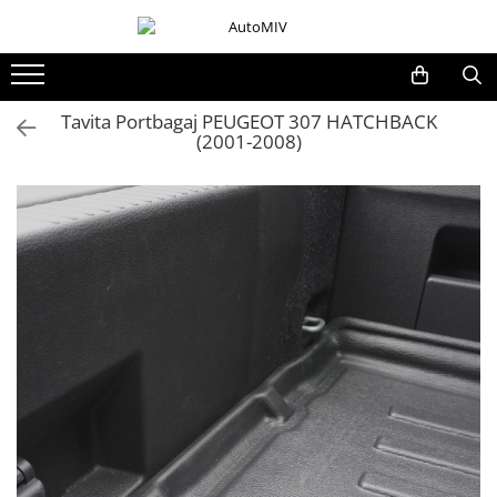
Toate Produsele
Oferta Saptamanii
Tavita Portbagaj PEUGEOT 307 HATCHBACK
(2001-2008)
Butoane
Butoane Geam
Bloc Lumini
Butoane Reglare Oglinzi
Seturi Butoane
Butoane Blocare/Deblocare
Buton Frana
Buton Clapeta Rezervor
Buton Portbagaj
Alte Butoane/Comutatoare
Butoane Semnalizare