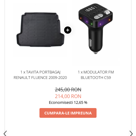
Oglinzi
Pompa Spalator Parbriz
Accesorii Camioane
Lampi si Proiectoare Camion
Marcaje si Echipamente de
Siguranta
Accesorii Cabina Camion
Echipamente Electrice si
Pneumatice
1 x TAVITA PORTBAGAJ
1 x MODULATOR FM
Echipamente ADR si Utilitare
RENAULT FLUENCE 2009-2020
BLUETOOTH C59
Uleiuri si Lichide Auto
245,00 RON
Aditivi Auto
214,00 RON
Aditivi Combustibil
Economisesti 12,65 %
Aditivi Ulei Motor
CUMPARA-LE IMPREUNA
Aditivi DPF, Sistem Racire si
Servodirectie
Antigel