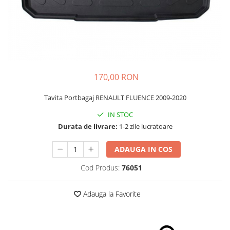
Schimbatoare Viteze
Accesorii Auto
Accesorii Auto Exterior
Husa Auto / Prelata Auto
Paravanturi Auto / Deflectoare Aer
170,00 RON
Capace Roti
Accesorii Interior Auto
Tavita Portbagaj RENAULT FLUENCE 2009-2020
Inchidere Centralizata
IN STOC
Huse Auto
Durata de livrare:
1-2 zile lucratoare
Huse Scaune Auto
ADAUGA IN COS
Husa Volan
Tavite Portbagaj Dedicate
Cod Produs:
76051
Covorase Auto/ Presuri Auto
Seturi Interior
Adauga la Favorite
Accesorii Siguranta Auto
Carcasa Cheie