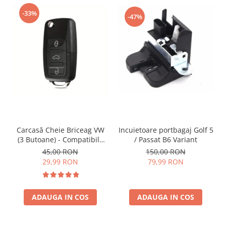
-33%
-47%
Incuietoare portbagaj Golf 5
Carcasă Cheie Briceag VW
/ Passat B6 Variant
(3 Butoane) - Compatibilă
Golf 5, Jetta, Touran etc
150,00 RON
45,00 RON
79,99 RON
29,99 RON
ADAUGA IN COS
ADAUGA IN COS