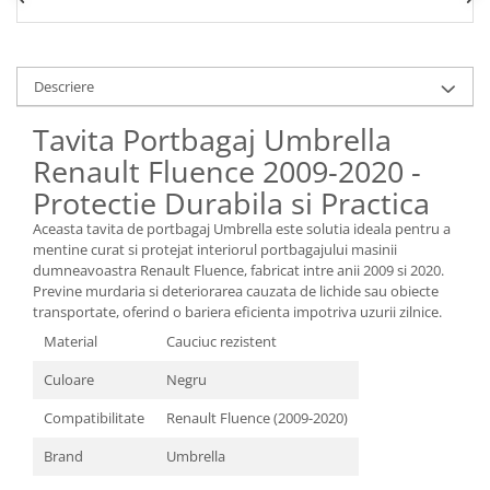
Spray Curatare Frane
Produse Intretinere si Detailing
Lubrifianti si Spray-uri de Curatare
Descriere
Curatare si Detailing Interior
Tavita Portbagaj Umbrella
Vopsitorie, Chituri si Adezivi
Renault Fluence 2009-2020 -
Curatare si Detailing Exterior
Protectie Durabila si Practica
Articole Auto Sezoniere
Aceasta tavita de portbagaj Umbrella este solutia ideala pentru a
Produse de Iarna
mentine curat si protejat interiorul portbagajului masinii
dumneavoastra Renault Fluence, fabricat intre anii 2009 si 2020.
Cabluri Pornire
Previne murdaria si deteriorarea cauzata de lichide sau obiecte
Produse de Vara
transportate, oferind o bariera eficienta impotriva uzurii zilnice.
Material
Cauciuc rezistent
Blog
Culoare
Negru
Compatibilitate
Renault Fluence (2009-2020)
Brand
Umbrella