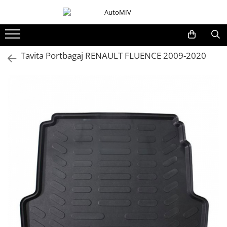
Toate Produsele
Oferta Saptamanii
Tavita Portbagaj RENAULT FLUENCE 2009-2020
Butoane
Butoane Geam
Bloc Lumini
Butoane Reglare Oglinzi
Seturi Butoane
Butoane Blocare/Deblocare
Buton Frana
Buton Clapeta Rezervor
Buton Portbagaj
Alte Butoane/Comutatoare
Butoane Semnalizare