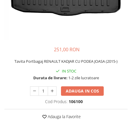
Schimbatoare Viteze
Accesorii Auto
Accesorii Auto Exterior
Husa Auto / Prelata Auto
Paravanturi Auto / Deflectoare Aer
Capace Roti
251,00 RON
Accesorii Interior Auto
Tavita Portbagaj RENAULT KADJAR CU PODEA JOASA (2015-)
Inchidere Centralizata
Huse Auto
IN STOC
Durata de livrare:
1-2 zile lucratoare
Huse Scaune Auto
Husa Volan
ADAUGA IN COS
Tavite Portbagaj Dedicate
Covorase Auto/ Presuri Auto
Cod Produs:
106100
Seturi Interior
Accesorii Siguranta Auto
Adauga la Favorite
Carcasa Cheie