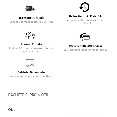
Accesorii Electronice Auto
Incarcatoare Auto
Retur Gratuit 30 de Zile
Accesorii pentru Roti si Anvelope
Transport Gratuit
Ai pana la 30 zile sa returnezi
La toate comenzile peste 350 RON
produsul.
Husa Anvelope
Truse Chei
Organizatoare Auto
Livrare Rapida
Plata Online Securizata
Iluminat Auto
In doar 1-2 zile lucratoare coletul a
Sau Ramburs, cand primesti coletul
ajuns la tine!
Semnalizari
Faruri Ceata
Proiectoare
Calitate Garantata
Promisiunea noastră: vei fi mulțumit.
Accesorii LED
Becuri Auto
PACHETE SI PROMOTII
Piese Auto
Piese Caroserie
Obd
Amortizoare Capota