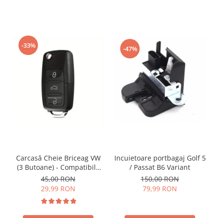
-33%
-47%
Incuietoare portbagaj Golf 5
Carcasă Cheie Briceag VW
/ Passat B6 Variant
(3 Butoane) - Compatibilă
Golf 5, Jetta, Touran etc
150,00 RON
45,00 RON
79,99 RON
29,99 RON