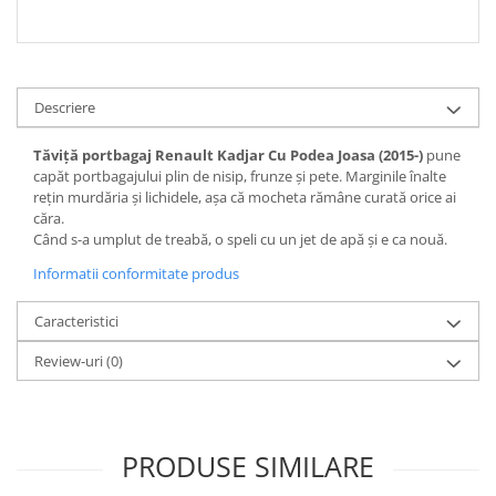
Spray Curatare Frane
Produse Intretinere si Detailing
Lubrifianti si Spray-uri de Curatare
Descriere
Curatare si Detailing Interior
Vopsitorie, Chituri si Adezivi
Tăviță portbagaj Renault Kadjar Cu Podea Joasa (2015-)
pune
capăt portbagajului plin de nisip, frunze și pete. Marginile înalte
Curatare si Detailing Exterior
rețin murdăria și lichidele, așa că mocheta rămâne curată orice ai
căra.
Articole Auto Sezoniere
Când s-a umplut de treabă, o speli cu un jet de apă și e ca nouă.
Produse de Iarna
Informatii conformitate produs
Cabluri Pornire
Produse de Vara
Caracteristici
Blog
Review-uri
(0)
PRODUSE SIMILARE