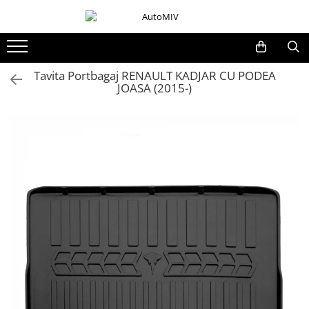
Toate Produsele
Oferta Saptamanii
Tavita Portbagaj RENAULT KADJAR CU PODEA
JOASA (2015-)
Butoane
Butoane Geam
Bloc Lumini
Butoane Reglare Oglinzi
Seturi Butoane
Butoane Blocare/Deblocare
Buton Frana
Buton Clapeta Rezervor
Buton Portbagaj
Alte Butoane/Comutatoare
Butoane Semnalizare