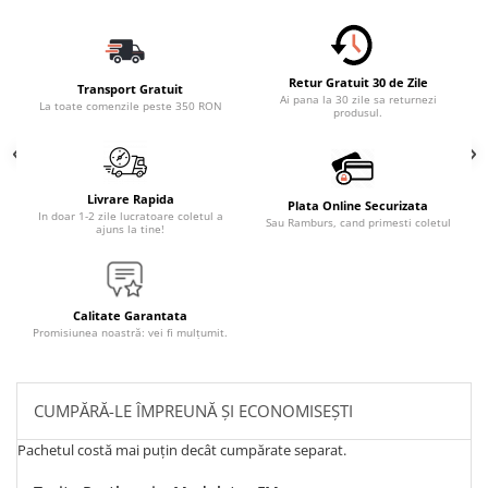
Retur Gratuit 30 de Zile
Transport Gratuit
Ai pana la 30 zile sa returnezi
La toate comenzile peste 350 RON
produsul.
Livrare Rapida
Plata Online Securizata
In doar 1-2 zile lucratoare coletul a
Sau Ramburs, cand primesti coletul
ajuns la tine!
Calitate Garantata
Promisiunea noastră: vei fi mulțumit.
CUMPĂRĂ-LE ÎMPREUNĂ ȘI ECONOMISEȘTI
Pachetul costă mai puțin decât cumpărate separat.