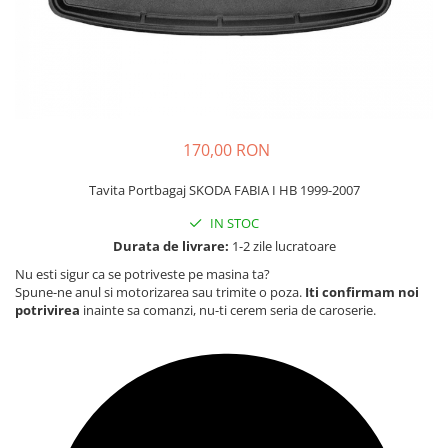
Carcasa Cheie
Accesorii Electronice Auto
Incarcatoare Auto
Accesorii pentru Roti si Anvelope
Husa Anvelope
Truse Chei
170,00 RON
Organizatoare Auto
Tavita Portbagaj SKODA FABIA I HB 1999-2007
IN STOC
Durata de livrare:
1-2 zile lucratoare
Nu esti sigur ca se potriveste pe masina ta?
Spune-ne anul si motorizarea sau trimite o poza.
Iti confirmam noi
potrivirea
inainte sa comanzi, nu-ti cerem seria de caroserie.