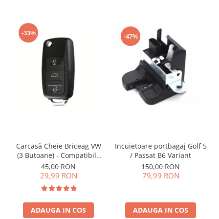
-33%
-47%
Incuietoare portbagaj Golf 5
Carcasă Cheie Briceag VW
/ Passat B6 Variant
(3 Butoane) - Compatibilă
Golf 5, Jetta, Touran etc
150,00 RON
45,00 RON
79,99 RON
29,99 RON
ADAUGA IN COS
ADAUGA IN COS