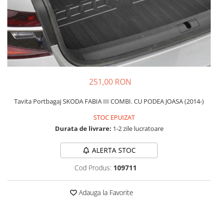
Schimbatoare Viteze
Accesorii Auto
Accesorii Auto Exterior
Husa Auto / Prelata Auto
Paravanturi Auto / Deflectoare Aer
Capace Roti
251,00 RON
Accesorii Interior Auto
Tavita Portbagaj SKODA FABIA III COMBI. CU PODEA JOASA (2014-)
Inchidere Centralizata
Huse Auto
STOC EPUIZAT
Durata de livrare:
1-2 zile lucratoare
Huse Scaune Auto
Husa Volan
ALERTA STOC
Tavite Portbagaj Dedicate
Covorase Auto/ Presuri Auto
Cod Produs:
109711
Seturi Interior
Accesorii Siguranta Auto
Adauga la Favorite
Carcasa Cheie