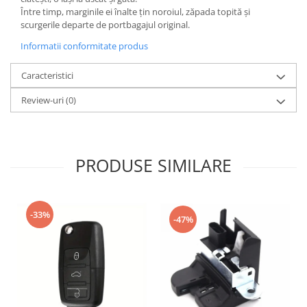
Oglinzi
Între timp, marginile ei înalte țin noroiul, zăpada topită și
Pompa Spalator Parbriz
scurgerile departe de portbagajul original.
Accesorii Camioane
Informatii conformitate produs
Lampi si Proiectoare Camion
Caracteristici
Marcaje si Echipamente de
Siguranta
Review-uri
(0)
Accesorii Cabina Camion
Echipamente Electrice si
Pneumatice
PRODUSE SIMILARE
Echipamente ADR si Utilitare
Uleiuri si Lichide Auto
Aditivi Auto
-33%
-47%
Aditivi Combustibil
Aditivi Ulei Motor
Aditivi DPF, Sistem Racire si
Servodirectie
Antigel