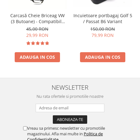
Spray Curatare Frane
Produse Intretinere si Detailing
Incuietoare portbagaj Golf 5
Carcasă Cheie Briceag VW
/ Passat B6 Variant
(3 Butoane) - Compatibilă
Lubrifianti si Spray-uri de Curatare
Golf 5, Jetta, Touran etc
150,00 RON
45,00 RON
Curatare si Detailing Interior
79,99 RON
29,99 RON
Vopsitorie, Chituri si Adezivi
Curatare si Detailing Exterior
ADAUGA IN COS
ADAUGA IN COS
Articole Auto Sezoniere
Produse de Iarna
Cabluri Pornire
NEWSLETTER
Produse de Vara
Nu rata ofertele si promotiile noastre
Blog
Vreau sa primesc newsletter cu promotiile
magazinului. Afla mai multe in
Politica de
Confidentialitate