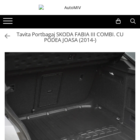
Toate Produsele
Oferta Saptamanii
Tavita Portbagaj SKODA FABIA III COMBI. CU
PODEA JOASA (2014-)
Butoane
Butoane Geam
Bloc Lumini
Butoane Reglare Oglinzi
Seturi Butoane
Butoane Blocare/Deblocare
Buton Frana
Buton Clapeta Rezervor
Buton Portbagaj
Alte Butoane/Comutatoare
Butoane Semnalizare