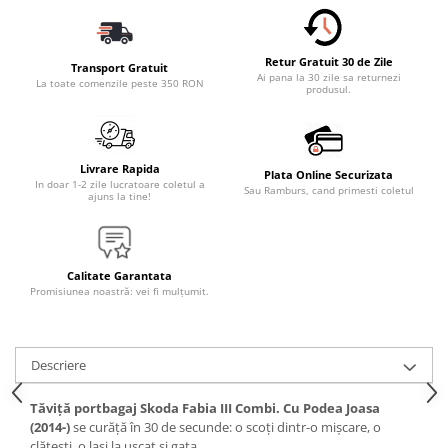
Accesorii Electronice Auto
Incarcatoare Auto
Retur Gratuit 30 de Zile
Accesorii pentru Roti si Anvelope
Transport Gratuit
Ai pana la 30 zile sa returnezi
La toate comenzile peste 350 RON
produsul.
Husa Anvelope
Truse Chei
Organizatoare Auto
Livrare Rapida
Plata Online Securizata
Iluminat Auto
In doar 1-2 zile lucratoare coletul a
Sau Ramburs, cand primesti coletul
ajuns la tine!
Semnalizari
Faruri Ceata
Proiectoare
Calitate Garantata
Promisiunea noastră: vei fi mulțumit.
Accesorii LED
Becuri Auto
Descriere
Piese Auto
Piese Caroserie
Tăviță portbagaj Skoda Fabia III Combi. Cu Podea Joasa
Amortizoare Capota
(2014-)
se curăță în 30 de secunde: o scoți dintr-o mișcare, o
clătești, o lași la uscat și gata.