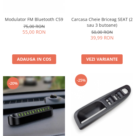
Carcasa Cheie Briceag SEAT (2
Modulator FM Bluetooth C59
sau 3 butoane)
75,00 RON
55,00 RON
50,00 RON
39,99 RON
VEZI VARIANTE
ADAUGA IN COS
-25%
-20%