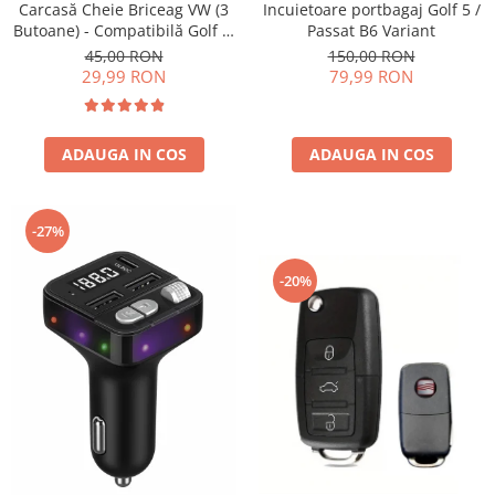
Carcasa Cheie
Incuietoare portbagaj Golf 5 /
Carcasă Cheie Briceag VW (3
Passat B6 Variant
Butoane) - Compatibilă Golf 5,
Accesorii Electronice Auto
Jetta, Touran etc
150,00 RON
45,00 RON
Incarcatoare Auto
79,99 RON
29,99 RON
Accesorii pentru Roti si Anvelope
Husa Anvelope
ADAUGA IN COS
ADAUGA IN COS
Truse Chei
Organizatoare Auto
-27%
-20%