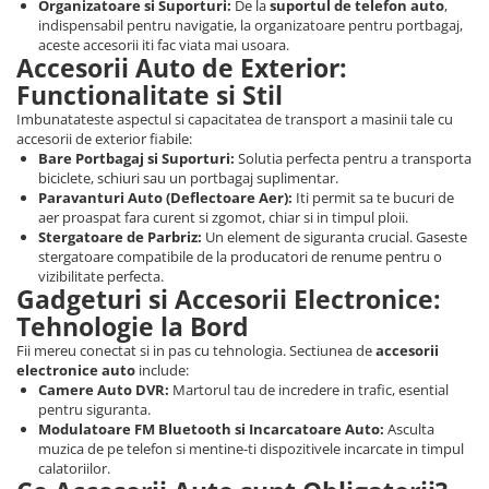
Organizatoare si Suporturi:
De la
suportul de telefon auto
,
indispensabil pentru navigatie, la organizatoare pentru portbagaj,
aceste accesorii iti fac viata mai usoara.
Accesorii Auto de Exterior:
Functionalitate si Stil
Imbunatateste aspectul si capacitatea de transport a masinii tale cu
accesorii de exterior fiabile:
Bare Portbagaj si Suporturi:
Solutia perfecta pentru a transporta
biciclete, schiuri sau un portbagaj suplimentar.
Paravanturi Auto (Deflectoare Aer):
Iti permit sa te bucuri de
aer proaspat fara curent si zgomot, chiar si in timpul ploii.
Stergatoare de Parbriz:
Un element de siguranta crucial. Gaseste
stergatoare compatibile de la producatori de renume pentru o
vizibilitate perfecta.
Gadgeturi si Accesorii Electronice:
Tehnologie la Bord
Fii mereu conectat si in pas cu tehnologia. Sectiunea de
accesorii
electronice auto
include:
Camere Auto DVR:
Martorul tau de incredere in trafic, esential
pentru siguranta.
Modulatoare FM Bluetooth si Incarcatoare Auto:
Asculta
muzica de pe telefon si mentine-ti dispozitivele incarcate in timpul
calatoriilor.