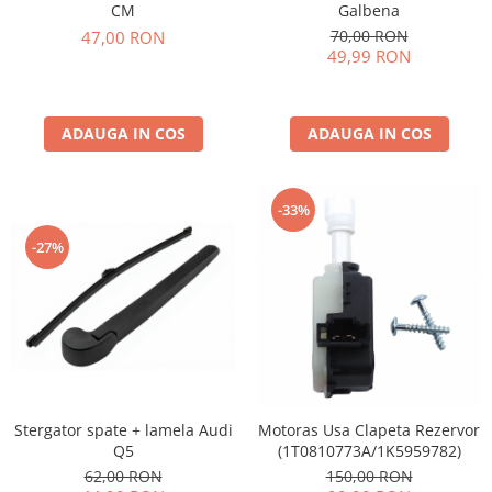
CM
Galbena
70,00 RON
47,00 RON
49,99 RON
ADAUGA IN COS
ADAUGA IN COS
-33%
-27%
Stergator spate + lamela Audi
Motoras Usa Clapeta Rezervor
Q5
(1T0810773A/1K5959782)
62,00 RON
150,00 RON