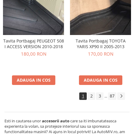
Tavita Portbagaj PEUGEOT 508
Tavita Portbagaj TOYOTA
I ACCESS VERSION 2010-2018
YARIS XP90 II 2005-2013
180,00 RON
170,00 RON
ADAUGA IN COS
ADAUGA IN COS
1
2
3
87
...
Esti in cautarea unor
accesorii auto
care sa iti imbunatateasca
experienta la volan, sa protejeze interiorul sau sa sporeasca
functionalitatea masinii? Ai ajuns in locul potrivit! La AutoMIV.ro, am