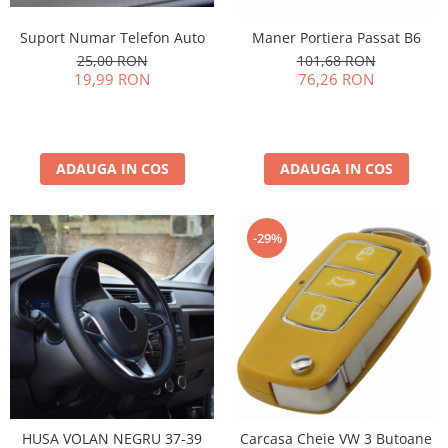
Suport Numar Telefon Auto
Maner Portiera Passat B6
25,00 RON
101,68 RON
19,99 RON
76,26 RON
ADAUGA IN COS
ADAUGA IN COS
-29%
HUSA VOLAN NEGRU 37-39
Carcasa Cheie VW 3 Butoane