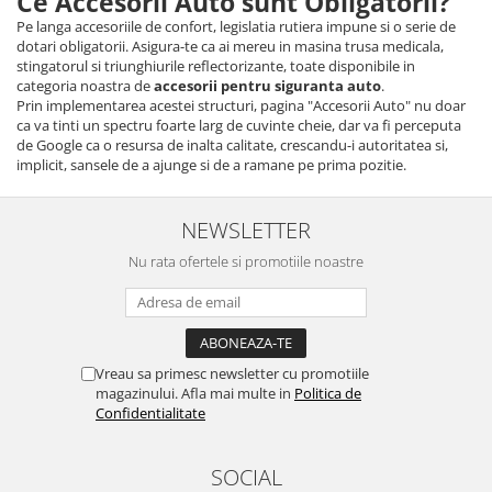
Ce Accesorii Auto sunt Obligatorii?
Pe langa accesoriile de confort, legislatia rutiera impune si o serie de
dotari obligatorii. Asigura-te ca ai mereu in masina trusa medicala,
stingatorul si triunghiurile reflectorizante, toate disponibile in
categoria noastra de
accesorii pentru siguranta auto
.
Prin implementarea acestei structuri, pagina "Accesorii Auto" nu doar
ca va tinti un spectru foarte larg de cuvinte cheie, dar va fi perceputa
de Google ca o resursa de inalta calitate, crescandu-i autoritatea si,
implicit, sansele de a ajunge si de a ramane pe prima pozitie.
NEWSLETTER
Nu rata ofertele si promotiile noastre
Vreau sa primesc newsletter cu promotiile
magazinului. Afla mai multe in
Politica de
Confidentialitate
SOCIAL