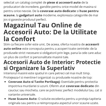
selectat un catalog complet de
piese si accesorii auto
de la
producatori de incredere, gandite pentru orice model de masina si
pentru orice nevoie. De la
covorase auto dedicate
si
huse pentru
scaune
, la
gadgeturi auto
moderne, exploreaza categoriile de mai
jos si gaseste produsul perfect.
Magazinul Tau Online de
Accesorii Auto: De la Utilitate
la Confort
Stim ca fiecare sofer este unic. De aceea, oferta noastra de
accesorii
auto online
este conceputa pentru a acoperi toate cerintele: de la
produsele strict necesare si obligatorii prin lege, pana la cele care aduc
un plus de confort si personalitate masinii tale.
Accesorii Auto de Interior: Protectie
si Organizare la Superlativ
Interiorul masinii este spatiul in care petreci cel mai mult timp.
Protejeaza-l si mentine-l organizat cu produsele noastre de top:
Covorase Auto si Tavite Portbagaj:
Esentiale pentru protectia
impotriva murdariei si uzurii. Oferim atat
covorase dedicate
din
cauciuc sau mocheta, care se potrivesc perfect modelului tau, cat si
variante universale.
Huse Scaune Auto:
O solutie excelenta pentru a proteja tapiteria
originala sau pentru a reimprospata aspectul unor scaune uzate.