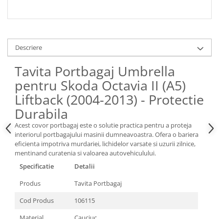
Spray Curatare Frane
Produse Intretinere si Detailing
Lubrifianti si Spray-uri de Curatare
Descriere
Curatare si Detailing Interior
Tavita Portbagaj Umbrella
Vopsitorie, Chituri si Adezivi
pentru Skoda Octavia II (A5)
Curatare si Detailing Exterior
Liftback (2004-2013) - Protectie
Articole Auto Sezoniere
Durabila
Produse de Iarna
Cabluri Pornire
Acest covor portbagaj este o solutie practica pentru a proteja
interiorul portbagajului masinii dumneavoastra. Ofera o bariera
Produse de Vara
eficienta impotriva murdariei, lichidelor varsate si uzurii zilnice,
Blog
mentinand curatenia si valoarea autovehiculului.
Specificatie
Detalii
Produs
Tavita Portbagaj
Cod Produs
106115
Material
Cauciuc