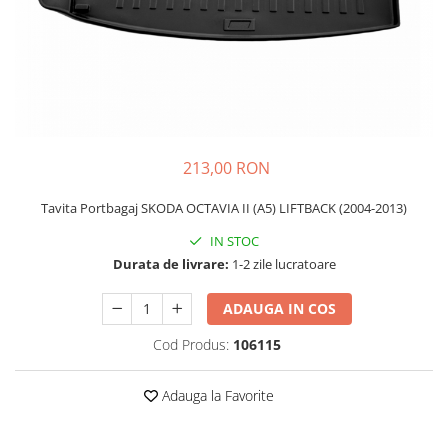
Schimbatoare Viteze
Accesorii Auto
Accesorii Auto Exterior
Husa Auto / Prelata Auto
Paravanturi Auto / Deflectoare Aer
Capace Roti
213,00 RON
Accesorii Interior Auto
Tavita Portbagaj SKODA OCTAVIA II (A5) LIFTBACK (2004-2013)
Inchidere Centralizata
Huse Auto
IN STOC
Durata de livrare:
1-2 zile lucratoare
Huse Scaune Auto
Husa Volan
ADAUGA IN COS
Tavite Portbagaj Dedicate
Covorase Auto/ Presuri Auto
Cod Produs:
106115
Seturi Interior
Accesorii Siguranta Auto
Adauga la Favorite
Carcasa Cheie