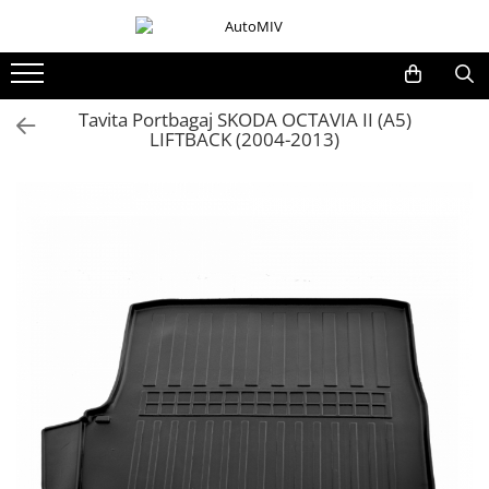
Toate Produsele
Oferta Saptamanii
Tavita Portbagaj SKODA OCTAVIA II (A5)
LIFTBACK (2004-2013)
Butoane
Butoane Geam
Bloc Lumini
Butoane Reglare Oglinzi
Seturi Butoane
Butoane Blocare/Deblocare
Buton Frana
Buton Clapeta Rezervor
Buton Portbagaj
Alte Butoane/Comutatoare
Butoane Semnalizare