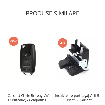
PRODUSE SIMILARE
-33%
-47%
Incuietoare portbagaj Golf 5
Carcasă Cheie Briceag VW
/ Passat B6 Variant
(3 Butoane) - Compatibilă
Golf 5, Jetta, Touran etc