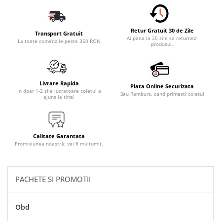
Accesorii Electronice Auto
Incarcatoare Auto
Retur Gratuit 30 de Zile
Accesorii pentru Roti si Anvelope
Transport Gratuit
Ai pana la 30 zile sa returnezi
La toate comenzile peste 350 RON
produsul.
Husa Anvelope
Truse Chei
Organizatoare Auto
Livrare Rapida
Plata Online Securizata
Iluminat Auto
In doar 1-2 zile lucratoare coletul a
Sau Ramburs, cand primesti coletul
ajuns la tine!
Semnalizari
Faruri Ceata
Proiectoare
Calitate Garantata
Promisiunea noastră: vei fi mulțumit.
Accesorii LED
Becuri Auto
PACHETE SI PROMOTII
Piese Auto
Piese Caroserie
Obd
Amortizoare Capota