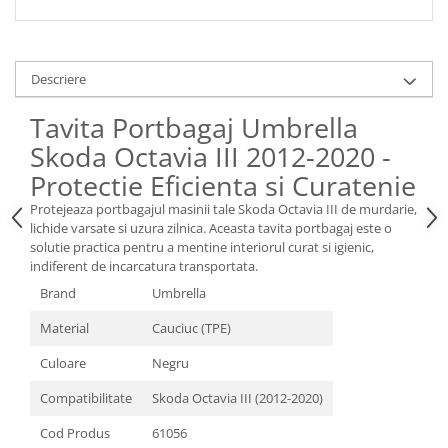
Spray Curatare Frane
Produse Intretinere si Detailing
Lubrifianti si Spray-uri de Curatare
Descriere
Curatare si Detailing Interior
Tavita Portbagaj Umbrella
Vopsitorie, Chituri si Adezivi
Skoda Octavia III 2012-2020 -
Curatare si Detailing Exterior
Protectie Eficienta si Curatenie
Articole Auto Sezoniere
Protejeaza portbagajul masinii tale Skoda Octavia III de murdarie,
Produse de Iarna
lichide varsate si uzura zilnica. Aceasta tavita portbagaj este o
solutie practica pentru a mentine interiorul curat si igienic,
Cabluri Pornire
indiferent de incarcatura transportata.
Produse de Vara
Brand
Umbrella
Blog
Material
Cauciuc (TPE)
Culoare
Negru
Compatibilitate
Skoda Octavia III (2012-2020)
Cod Produs
61056