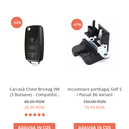
-33%
-47%
Incuietoare portbagaj Golf 5
Carcasă Cheie Briceag VW
/ Passat B6 Variant
(3 Butoane) - Compatibilă
Golf 5, Jetta, Touran etc
150,00 RON
45,00 RON
79,99 RON
29,99 RON
ADAUGA IN COS
ADAUGA IN COS