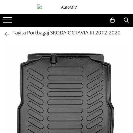
Toate Produsele
Oferta Saptamanii
Tavita Portbagaj SKODA OCTAVIA III 2012-2020
Butoane
Butoane Geam
Bloc Lumini
Butoane Reglare Oglinzi
Seturi Butoane
Butoane Blocare/Deblocare
Buton Frana
Buton Clapeta Rezervor
Buton Portbagaj
Alte Butoane/Comutatoare
Butoane Semnalizare