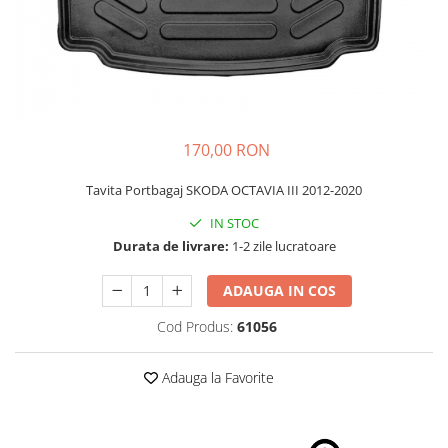
Schimbatoare Viteze
Accesorii Auto
Accesorii Auto Exterior
Husa Auto / Prelata Auto
Paravanturi Auto / Deflectoare Aer
170,00 RON
Capace Roti
Accesorii Interior Auto
Tavita Portbagaj SKODA OCTAVIA III 2012-2020
Inchidere Centralizata
IN STOC
Huse Auto
Durata de livrare:
1-2 zile lucratoare
Huse Scaune Auto
ADAUGA IN COS
Husa Volan
Tavite Portbagaj Dedicate
Cod Produs:
61056
Covorase Auto/ Presuri Auto
Seturi Interior
Adauga la Favorite
Accesorii Siguranta Auto
Carcasa Cheie