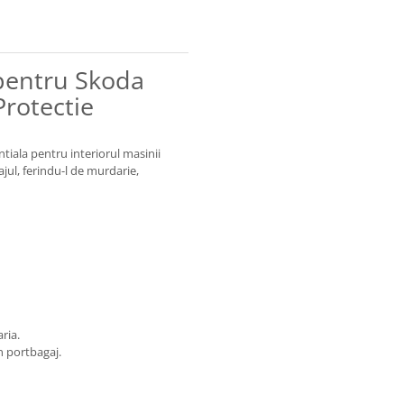
 pentru Skoda
Protectie
tiala pentru interiorul masinii
ul, ferindu-l de murdarie,
ria.
n portbagaj.