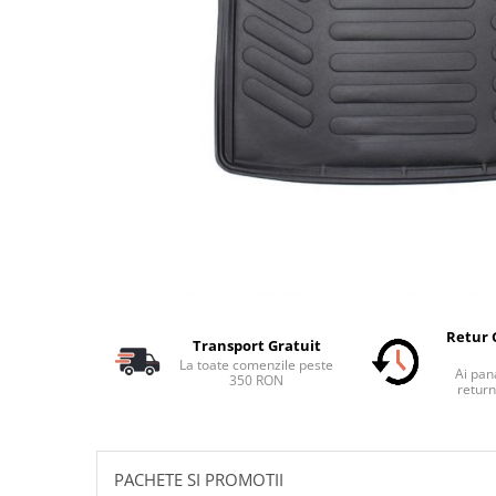
Schimbatoare Viteze
Accesorii Auto
Accesorii Auto Exterior
Husa Auto / Prelata Auto
Paravanturi Auto / Deflectoare Aer
Capace Roti
Accesorii Interior Auto
Inchidere Centralizata
Huse Auto
Huse Scaune Auto
Husa Volan
Retur 
Transport Gratuit
Tavite Portbagaj Dedicate
La toate comenzile peste
Ai pana
Covorase Auto/ Presuri Auto
350 RON
return
Seturi Interior
Accesorii Siguranta Auto
Carcasa Cheie
PACHETE SI PROMOTII