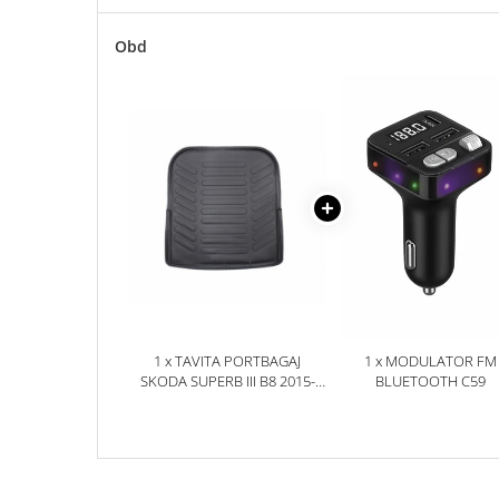
Accesorii Electronice Auto
Incarcatoare Auto
Obd
Accesorii pentru Roti si Anvelope
Husa Anvelope
Truse Chei
Organizatoare Auto
Iluminat Auto
Semnalizari
Faruri Ceata
Proiectoare
Accesorii LED
1 x TAVITA PORTBAGAJ
1 x MODULATOR FM
Becuri Auto
SKODA SUPERB III B8 2015-
BLUETOOTH C59
2023
Piese Auto
Piese Caroserie
Amortizoare Capota