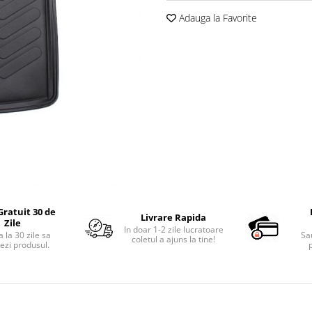
Adauga la Favorite
Gratuit 30 de
Livrare Rapida
Zile
In doar 1-2 zile lucratoare
 la 30 zile sa
Sa
coletul a ajuns la tine!
ezi produsul.
p