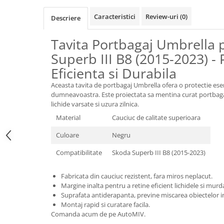
Oglinzi
Pompa Spalator Parbriz
Caracteristici
Review-uri
(0)
Descriere
Accesorii Camioane
Tavita Portbagaj Umbrella
Lampi si Proiectoare Camion
Superb III B8 (2015-2023) - 
Marcaje si Echipamente de
Siguranta
Eficienta si Durabila
Accesorii Cabina Camion
Aceasta tavita de portbagaj Umbrella ofera o protectie esen
dumneavoastra. Este proiectata sa mentina curat portbagaj
Echipamente Electrice si
lichide varsate si uzura zilnica.
Pneumatice
Material
Cauciuc de calitate superioara
Echipamente ADR si Utilitare
Culoare
Negru
Uleiuri si Lichide Auto
Compatibilitate
Skoda Superb III B8 (2015-2023)
Aditivi Auto
Aditivi Combustibil
Fabricata din cauciuc rezistent, fara miros neplacut.
Aditivi Ulei Motor
Margine inalta pentru a retine eficient lichidele si murda
Aditivi DPF, Sistem Racire si
Suprafata antiderapanta, previne miscarea obiectelor i
Servodirectie
Montaj rapid si curatare facila.
Comanda acum de pe AutoMIV.
Antigel