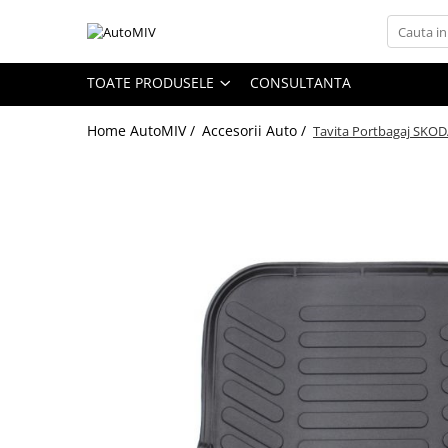
Toate Produsele
TOATE PRODUSELE
CONSULTANTA
Oferta Saptamanii
Home AutoMIV /
Accesorii Auto /
Tavita Portbagaj SKOD
Butoane
Butoane Geam
Bloc Lumini
Butoane Reglare Oglinzi
Seturi Butoane
Butoane Blocare/Deblocare
Buton Frana
Buton Clapeta Rezervor
Buton Portbagaj
Alte Butoane/Comutatoare
Butoane Semnalizare