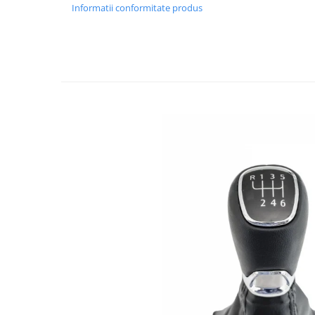
Informatii conformitate produs
Spray Curatare Frane
Produse Intretinere si Detailing
Lubrifianti si Spray-uri de Curatare
Curatare si Detailing Interior
Vopsitorie, Chituri si Adezivi
Curatare si Detailing Exterior
Articole Auto Sezoniere
Produse de Iarna
Cabluri Pornire
Produse de Vara
Blog