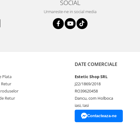
SOCIAL
Urmareste-ne in social media
DATE COMERCIALE
 Plata
Estetic Shop SRL
e Retur
J22/1869/2018
Produselor
RO39620458
de Retur
Dancu, com Holboca
iasi, Iasi
Contacteaza-ne