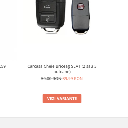
-20%
C59
Carcasa Cheie Briceag SEAT (2 sau 3
Supo
butoane)
2
50,00 RON
39,99 RON
VEZI VARIANTE