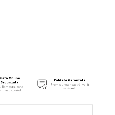
Plata Online
Calitate Garantata
Securizata
Promisiunea noastră: vei fi
u Ramburs, cand
mulțumit.
rimesti coletul