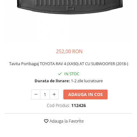
Schimbatoare Viteze
Accesorii Auto
Accesorii Auto Exterior
Husa Auto / Prelata Auto
Paravanturi Auto / Deflectoare Aer
Capace Roti
252,00 RON
Accesorii Interior Auto
Tavita Portbagaj TOYOTA RAV 4 (XA50) AT CU SUBWOOFER (2018-)
Inchidere Centralizata
Huse Auto
IN STOC
Durata de livrare:
1-2 zile lucratoare
Huse Scaune Auto
Husa Volan
ADAUGA IN COS
Tavite Portbagaj Dedicate
Covorase Auto/ Presuri Auto
Cod Produs:
112426
Seturi Interior
Accesorii Siguranta Auto
Adauga la Favorite
Carcasa Cheie