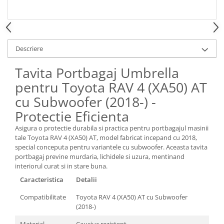
Spray Curatare Frane
Produse Intretinere si Detailing
Lubrifianti si Spray-uri de Curatare
Descriere
Curatare si Detailing Interior
Tavita Portbagaj Umbrella
Vopsitorie, Chituri si Adezivi
pentru Toyota RAV 4 (XA50) AT
Curatare si Detailing Exterior
cu Subwoofer (2018-) -
Articole Auto Sezoniere
Protectie Eficienta
Produse de Iarna
Cabluri Pornire
Asigura o protectie durabila si practica pentru portbagajul masinii
tale Toyota RAV 4 (XA50) AT, model fabricat incepand cu 2018,
Produse de Vara
special conceputa pentru variantele cu subwoofer. Aceasta tavita
Blog
portbagaj previne murdaria, lichidele si uzura, mentinand
interiorul curat si in stare buna.
Caracteristica
Detalii
Compatibilitate
Toyota RAV 4 (XA50) AT cu Subwoofer
(2018-)
Material
Cauciuc rezistent