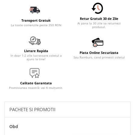
Accesorii Electronice Auto
Incarcatoare Auto
Retur Gratuit 30 de Zile
Accesorii pentru Roti si Anvelope
Transport Gratuit
Ai pana la 30 zile sa returnezi
La toate comenzile peste 350 RON
produsul.
Husa Anvelope
Truse Chei
Organizatoare Auto
Livrare Rapida
Plata Online Securizata
Iluminat Auto
In doar 1-2 zile lucratoare coletul a
Sau Ramburs, cand primesti coletul
ajuns la tine!
Semnalizari
Faruri Ceata
Proiectoare
Calitate Garantata
Promisiunea noastră: vei fi mulțumit.
Accesorii LED
Becuri Auto
PACHETE SI PROMOTII
Piese Auto
Piese Caroserie
Obd
Amortizoare Capota