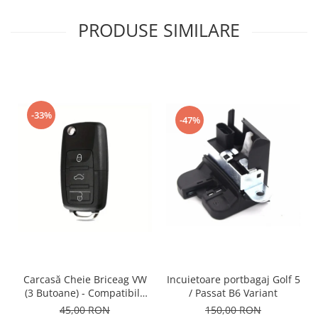
PRODUSE SIMILARE
-33%
-47%
Incuietoare portbagaj Golf 5
Carcasă Cheie Briceag VW
/ Passat B6 Variant
(3 Butoane) - Compatibilă
Golf 5, Jetta, Touran etc
150,00 RON
45,00 RON