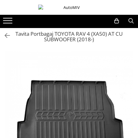
Toate Produsele
Oferta Saptamanii
Tavita Portbagaj TOYOTA RAV 4 (XA50) AT CU
SUBWOOFER (2018-)
Butoane
Butoane Geam
Bloc Lumini
Butoane Reglare Oglinzi
Seturi Butoane
Butoane Blocare/Deblocare
Buton Frana
Buton Clapeta Rezervor
Buton Portbagaj
Alte Butoane/Comutatoare
Butoane Semnalizare