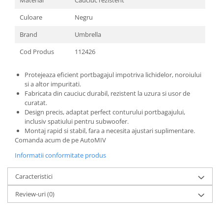
Culoare
Negru
Brand
Umbrella
Cod Produs
112426
Protejeaza eficient portbagajul impotriva lichidelor, noroiului
si a altor impuritati.
Fabricata din cauciuc durabil, rezistent la uzura si usor de
curatat.
Design precis, adaptat perfect conturului portbagajului,
inclusiv spatiului pentru subwoofer.
Montaj rapid si stabil, fara a necesita ajustari suplimentare.
Comanda acum de pe AutoMIV
Informatii conformitate produs
Caracteristici
Review-uri
(0)