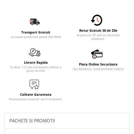
Accesorii Electronice Auto
Incarcatoare Auto
Accesorii pentru Roti si Anvelope
Husa Anvelope
Retur Gratuit 30 de Zile
Transport Gratuit
Ai pana la 30 zile sa returnezi
Truse Chei
La toate comenzile peste 350 RON
produsul.
Organizatoare Auto
Iluminat Auto
Livrare Rapida
Semnalizari
Plata Online Securizata
In doar 1-2 zile lucratoare coletul a
Sau Ramburs, cand primesti coletul
ajuns la tine!
Faruri Ceata
Proiectoare
Accesorii LED
Calitate Garantata
Promisiunea noastră: vei fi mulțumit.
Becuri Auto
Piese Auto
Piese Caroserie
PACHETE SI PROMOTII
Amortizoare Capota