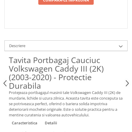
Spray Curatare Frane
Produse Intretinere si Detailing
Lubrifianti si Spray-uri de Curatare
Curatare si Detailing Interior
Vopsitorie, Chituri si Adezivi
Descriere
Curatare si Detailing Exterior
Tavita Portbagaj Cauciuc
Articole Auto Sezoniere
Volkswagen Caddy III (2K)
Produse de Iarna
(2003-2020) - Protectie
Cabluri Pornire
Durabila
Produse de Vara
Blog
Protejeaza portbagajul masinii tale Volkswagen Caddy III (2K) de
murdarie, lichide si uzura zilnica. Aceasta tavita este conceputa sa
se potriveasca perfect, oferind o bariera solida impotriva
deteriorarii mochetei originale. Este o solutie practica pentru a
mentine curatenia si valoarea autovehiculului.
Caracteristica
Detalii