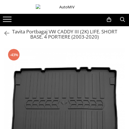
Toate Produsele
Oferta Saptamanii
Tavita Portbagaj VW CADDY III (2K) LIFE. SHORT
BASE. 4 PORTIERE (2003-2020)
Butoane
Butoane Geam
Bloc Lumini
-43%
Butoane Reglare Oglinzi
Seturi Butoane
Butoane Blocare/Deblocare
Buton Frana
Buton Clapeta Rezervor
Buton Portbagaj
Alte Butoane/Comutatoare
Butoane Semnalizare