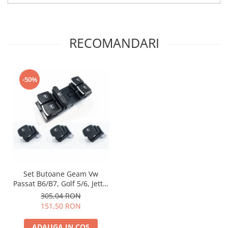
RECOMANDARI
-50%
Set Butoane Geam Vw
Passat B6/B7, Golf 5/6, Jetta,
Tiguan etc
305,04 RON
151,50 RON
ADAUGA IN COS