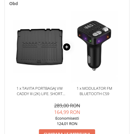
Oglinzi
Obd
Pompa Spalator Parbriz
Accesorii Camioane
Lampi si Proiectoare Camion
Marcaje si Echipamente de
Siguranta
Accesorii Cabina Camion
Echipamente Electrice si
Pneumatice
Echipamente ADR si Utilitare
Uleiuri si Lichide Auto
1 x TAVITA PORTBAGAJ VW
1 x MODULATOR FM
Aditivi Auto
CADDY III (2K) LIFE. SHORT
BLUETOOTH C59
BASE. 4 PORTIERE (2003-2020)
Aditivi Combustibil
289,00 RON
Aditivi Ulei Motor
164,99 RON
Aditivi DPF, Sistem Racire si
Economisesti
Servodirectie
124,01 RON
Antigel
CUMPARA-LE IMPREUNA