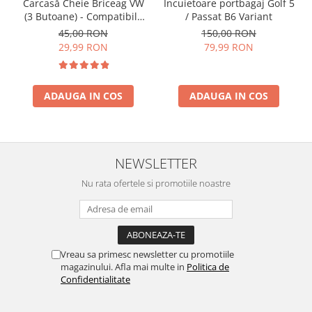
Incuietoare portbagaj Golf 5
Carcasă Cheie Briceag VW
/ Passat B6 Variant
(3 Butoane) - Compatibilă
Golf 5, Jetta, Touran etc
150,00 RON
45,00 RON
79,99 RON
29,99 RON
ADAUGA IN COS
ADAUGA IN COS
NEWSLETTER
Nu rata ofertele si promotiile noastre
Vreau sa primesc newsletter cu promotiile
magazinului. Afla mai multe in
Politica de
Confidentialitate