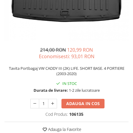
Schimbatoare Viteze
Accesorii Auto
Accesorii Auto Exterior
Husa Auto / Prelata Auto
Paravanturi Auto / Deflectoare Aer
Capace Roti
214,00 RON
120,99 RON
Accesorii Interior Auto
Economisesti:
93,01
RON
Inchidere Centralizata
Tavita Portbagaj VW CADDY III (2K) LIFE. SHORT BASE. 4 PORTIERE
Huse Auto
(2003-2020)
Huse Scaune Auto
IN STOC
Husa Volan
Durata de livrare:
1-2 zile lucratoare
Tavite Portbagaj Dedicate
Covorase Auto/ Presuri Auto
ADAUGA IN COS
Seturi Interior
Cod Produs:
106135
Accesorii Siguranta Auto
Carcasa Cheie
Adauga la Favorite