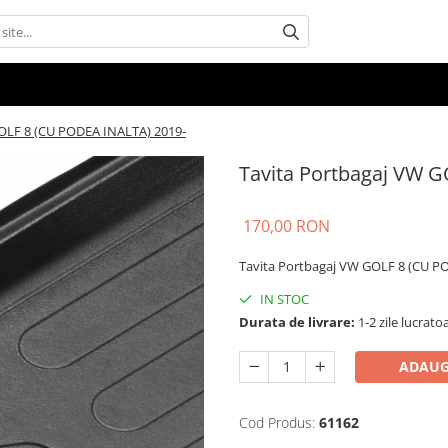
OLF 8 (CU PODEA INALTA) 2019-
Tavita Portbagaj VW 
170,00 RON
Tavita Portbagaj VW GOLF 8 (CU P
IN STOC
Durata de livrare:
1-2 zile lucrato
ADAUG
Cod Produs:
61162