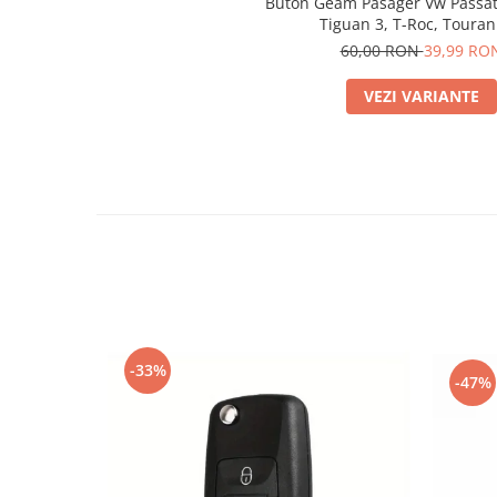
Buton Geam Pasager Vw Passat 
Tiguan 3, T-Roc, Touran
60,00 RON
39,99 RO
VEZI VARIANTE
-33%
-47%