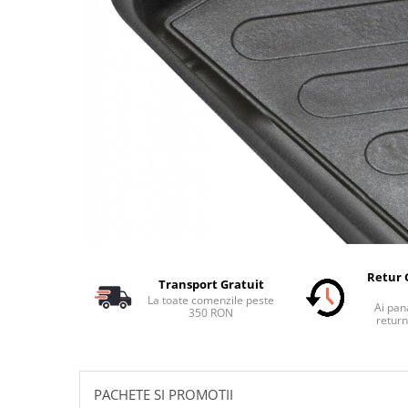
Schimbatoare Viteze
Accesorii Auto
Accesorii Auto Exterior
Husa Auto / Prelata Auto
Paravanturi Auto / Deflectoare Aer
Capace Roti
Accesorii Interior Auto
Inchidere Centralizata
Huse Auto
Huse Scaune Auto
Husa Volan
Retur 
Transport Gratuit
Tavite Portbagaj Dedicate
La toate comenzile peste
Ai pana
Covorase Auto/ Presuri Auto
350 RON
return
Seturi Interior
Accesorii Siguranta Auto
Carcasa Cheie
PACHETE SI PROMOTII