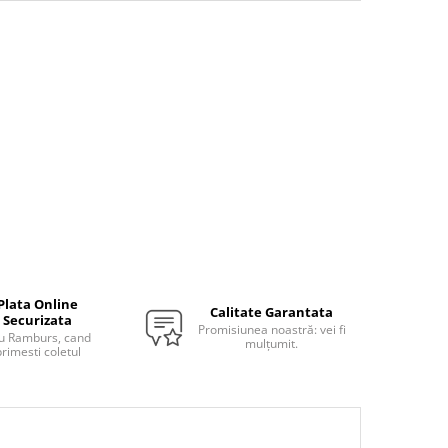
Plata Online
Calitate Garantata
Securizata
Promisiunea noastră: vei fi
u Ramburs, cand
mulțumit.
rimesti coletul