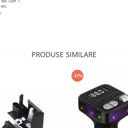
B8, Golf 7,
 etc
N
PRODUSE SIMILARE
-27%