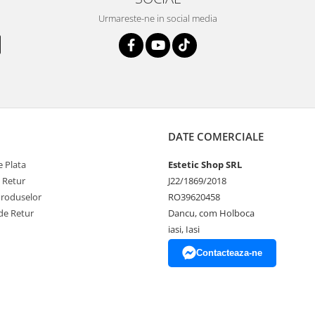
Urmareste-ne in social media
DATE COMERCIALE
 Plata
Estetic Shop SRL
e Retur
J22/1869/2018
Produselor
RO39620458
de Retur
Dancu, com Holboca
iasi, Iasi
Contacteaza-ne