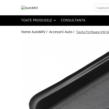
Toate Produsele
TOATE PRODUSELE
CONSULTANTA
Oferta Saptamanii
Home AutoMIV /
Accesorii Auto /
Tavita Portbagaj VW G
Butoane
Butoane Geam
Bloc Lumini
Butoane Reglare Oglinzi
Seturi Butoane
Butoane Blocare/Deblocare
Buton Frana
Buton Clapeta Rezervor
Buton Portbagaj
Alte Butoane/Comutatoare
Butoane Semnalizare