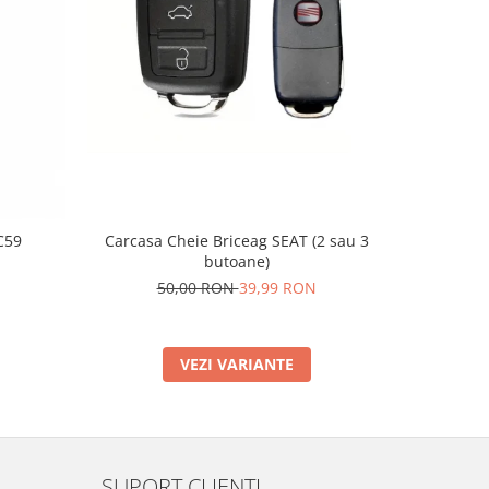
-20%
C59
Carcasa Cheie Briceag SEAT (2 sau 3
Supo
butoane)
2
50,00 RON
39,99 RON
VEZI VARIANTE
SUPORT CLIENTI