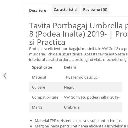
Oglinzi
Pompa Spalator Parbriz
Caracteristici
Review-uri
(0)
Descriere
Accesorii Camioane
Tavita Portbagaj Umbrella 
Lampi si Proiectoare Camion
8 (Podea Inalta) 2019- | Pro
Marcaje si Echipamente de
Siguranta
si Practica
Accesorii Cabina Camion
Protejeaza eficient portbagajul masinii tale VW Golf 8 cu p
murdarie, lichide si uzura zilnica. Aceasta tavita auto este
Echipamente Electrice si
interiorul curat si ordonat, prelungind viata mochetei origi
Pneumatice
Specificatie
Detalii
Echipamente ADR si Utilitare
Material
TPE (Termo Cauciuc)
Uleiuri si Lichide Auto
Culoare
Negru
Aditivi Auto
Aditivi Combustibil
Compatibilitate
VW Golf 8 (cu podea inalta) 2019-
Aditivi Ulei Motor
Marca
Umbrella
Aditivi DPF, Sistem Racire si
Servodirectie
Material TPE rezistent la uzura si substante chimice.
Antigel
Margine inalta pentru retinerea eficienta a lichidelor si