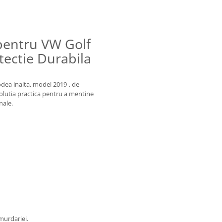
pentru VW Golf
tectie Durabila
odea inalta, model 2019-, de
 solutia practica pentru a mentine
nale.
 murdariei.