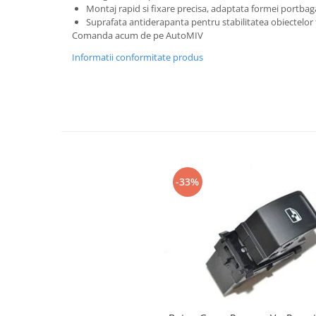
Montaj rapid si fixare precisa, adaptata formei portbaga
Spray Curatare Frane
Suprafata antiderapanta pentru stabilitatea obiectelor
Produse Intretinere si Detailing
Comanda acum de pe AutoMIV
Lubrifianti si Spray-uri de Curatare
Informatii conformitate produs
Curatare si Detailing Interior
Vopsitorie, Chituri si Adezivi
Curatare si Detailing Exterior
Articole Auto Sezoniere
Produse de Iarna
Cabluri Pornire
-33%
Produse de Vara
Blog