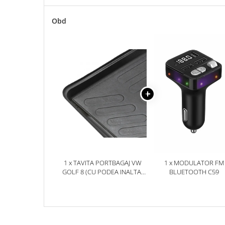
Accesorii Electronice Auto
Incarcatoare Auto
Obd
Accesorii pentru Roti si Anvelope
Husa Anvelope
Truse Chei
Organizatoare Auto
Iluminat Auto
Semnalizari
Faruri Ceata
Proiectoare
Accesorii LED
1 x TAVITA PORTBAGAJ VW
1 x MODULATOR FM
Becuri Auto
GOLF 8 (CU PODEA INALTA)
BLUETOOTH C59
2019-
Piese Auto
Piese Caroserie
Amortizoare Capota