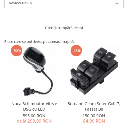
Review-uri
(0)
Clienții cumpără des și
Piese care se potrivesc pe aceeași mașină.
-50%
-43%
Nuca Schimbator Viteze
Butoane Geam Sofer Golf 7,
DSG cu LED
Passat B8
595,00 RON
150,00 RON
de la 299,99 RON
84,99 RON