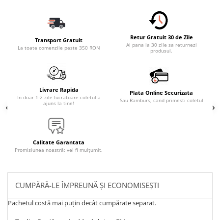
Retur Gratuit 30 de Zile
Transport Gratuit
Ai pana la 30 zile sa returnezi
La toate comenzile peste 350 RON
produsul.
Livrare Rapida
Plata Online Securizata
In doar 1-2 zile lucratoare coletul a
Sau Ramburs, cand primesti coletul
ajuns la tine!
Calitate Garantata
Promisiunea noastră: vei fi mulțumit.
CUMPĂRĂ-LE ÎMPREUNĂ ȘI ECONOMISEȘTI
Pachetul costă mai puțin decât cumpărate separat.