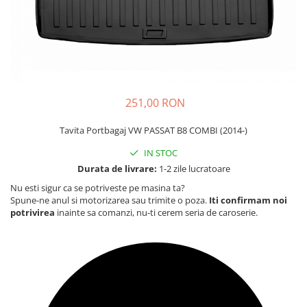
Carcasa Cheie
Accesorii Electronice Auto
Incarcatoare Auto
Accesorii pentru Roti si Anvelope
Husa Anvelope
Truse Chei
251,00 RON
Organizatoare Auto
Tavita Portbagaj VW PASSAT B8 COMBI (2014-)
IN STOC
Durata de livrare:
1-2 zile lucratoare
Nu esti sigur ca se potriveste pe masina ta?
Spune-ne anul si motorizarea sau trimite o poza.
Iti confirmam noi
potrivirea
inainte sa comanzi, nu-ti cerem seria de caroserie.