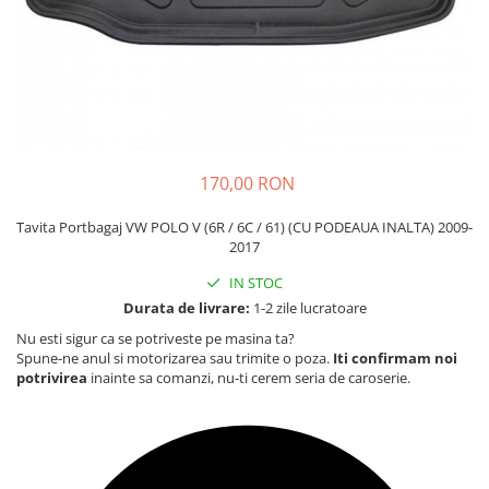
Carcasa Cheie
Accesorii Electronice Auto
Incarcatoare Auto
Accesorii pentru Roti si Anvelope
Husa Anvelope
Truse Chei
170,00 RON
Organizatoare Auto
Tavita Portbagaj VW POLO V (6R / 6C / 61) (CU PODEAUA INALTA) 2009-
2017
IN STOC
Durata de livrare:
1-2 zile lucratoare
Nu esti sigur ca se potriveste pe masina ta?
Spune-ne anul si motorizarea sau trimite o poza.
Iti confirmam noi
potrivirea
inainte sa comanzi, nu-ti cerem seria de caroserie.