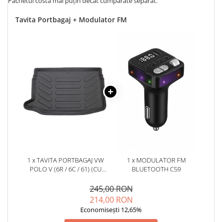
Pachetul costă mai puțin decât cumpărate separat.
Tavita Portbagaj + Modulator FM
1 x TAVITA PORTBAGAJ VW
1 x MODULATOR FM
POLO V (6R / 6C / 61) (CU
BLUETOOTH C59
PODEAUA INALTA) 2009-2017
245,00 RON
214,00 RON
Economisești 12,65%