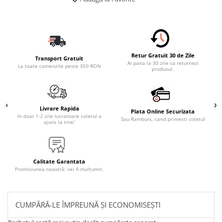
Retur Gratuit 30 de Zile
Transport Gratuit
Ai pana la 30 zile sa returnezi
La toate comenzile peste 350 RON
produsul.
Livrare Rapida
Plata Online Securizata
In doar 1-2 zile lucratoare coletul a
Sau Ramburs, cand primesti coletul
ajuns la tine!
Calitate Garantata
Promisiunea noastră: vei fi mulțumit.
CUMPĂRĂ-LE ÎMPREUNĂ ȘI ECONOMISEȘTI