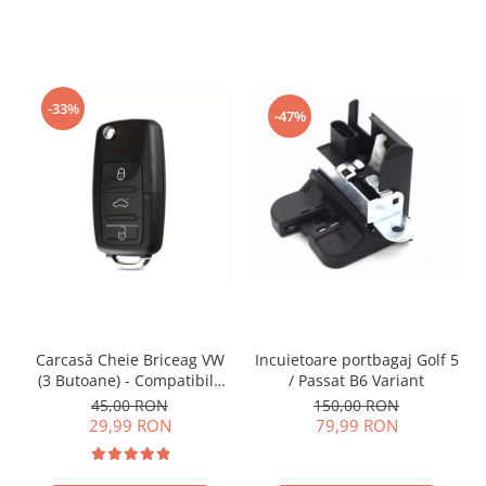
-33%
-47%
Incuietoare portbagaj Golf 5
Carcasă Cheie Briceag VW
/ Passat B6 Variant
(3 Butoane) - Compatibilă
Golf 5, Jetta, Touran etc
150,00 RON
45,00 RON
79,99 RON
29,99 RON