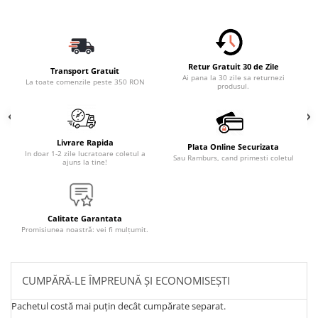
Retur Gratuit 30 de Zile
Transport Gratuit
Ai pana la 30 zile sa returnezi
La toate comenzile peste 350 RON
produsul.
Livrare Rapida
Plata Online Securizata
In doar 1-2 zile lucratoare coletul a
Sau Ramburs, cand primesti coletul
ajuns la tine!
Calitate Garantata
Promisiunea noastră: vei fi mulțumit.
CUMPĂRĂ-LE ÎMPREUNĂ ȘI ECONOMISEȘTI
Pachetul costă mai puțin decât cumpărate separat.