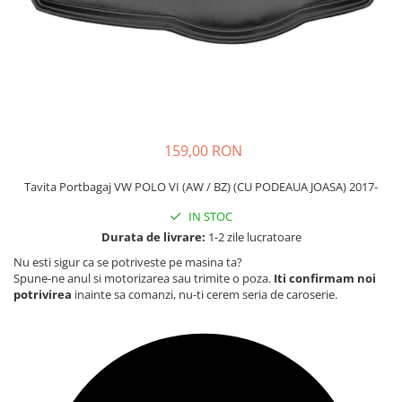
Carcasa Cheie
Accesorii Electronice Auto
Incarcatoare Auto
Accesorii pentru Roti si Anvelope
Husa Anvelope
Truse Chei
159,00 RON
Organizatoare Auto
Tavita Portbagaj VW POLO VI (AW / BZ) (CU PODEAUA JOASA) 2017-
IN STOC
Durata de livrare:
1-2 zile lucratoare
Nu esti sigur ca se potriveste pe masina ta?
Spune-ne anul si motorizarea sau trimite o poza.
Iti confirmam noi
potrivirea
inainte sa comanzi, nu-ti cerem seria de caroserie.