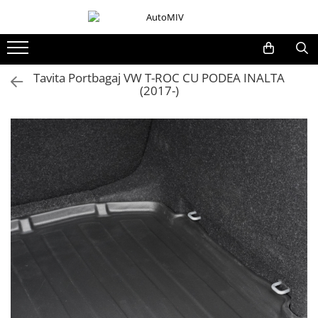
Toate Produsele
Oferta Saptamanii
Tavita Portbagaj VW T-ROC CU PODEA INALTA
(2017-)
Butoane
Butoane Geam
Bloc Lumini
Butoane Reglare Oglinzi
Seturi Butoane
Butoane Blocare/Deblocare
Buton Frana
Buton Clapeta Rezervor
Buton Portbagaj
Alte Butoane/Comutatoare
Butoane Semnalizare