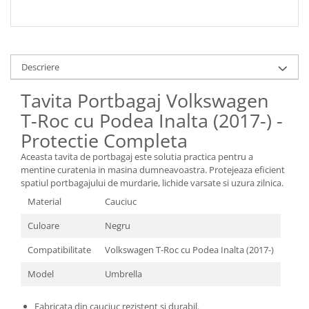
Spray Curatare Frane
Produse Intretinere si Detailing
Lubrifianti si Spray-uri de Curatare
Descriere
Curatare si Detailing Interior
Tavita Portbagaj Volkswagen
Vopsitorie, Chituri si Adezivi
T-Roc cu Podea Inalta (2017-) -
Curatare si Detailing Exterior
Protectie Completa
Articole Auto Sezoniere
Produse de Iarna
Aceasta tavita de portbagaj este solutia practica pentru a
mentine curatenia in masina dumneavoastra. Protejeaza eficient
Cabluri Pornire
spatiul portbagajului de murdarie, lichide varsate si uzura zilnica.
Produse de Vara
Material
Cauciuc
Blog
Culoare
Negru
Compatibilitate
Volkswagen T-Roc cu Podea Inalta (2017-)
Model
Umbrella
Fabricata din cauciuc rezistent si durabil.