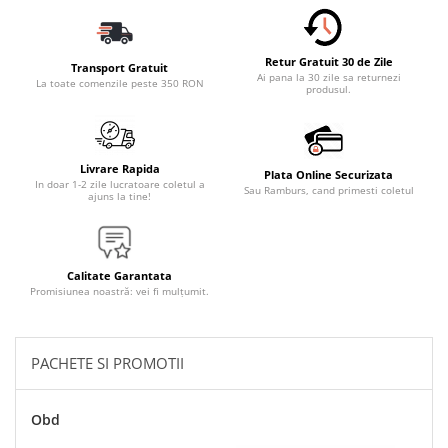
Accesorii Electronice Auto
Incarcatoare Auto
Retur Gratuit 30 de Zile
Accesorii pentru Roti si Anvelope
Transport Gratuit
Ai pana la 30 zile sa returnezi
La toate comenzile peste 350 RON
produsul.
Husa Anvelope
Truse Chei
Organizatoare Auto
Livrare Rapida
Plata Online Securizata
Iluminat Auto
In doar 1-2 zile lucratoare coletul a
Sau Ramburs, cand primesti coletul
ajuns la tine!
Semnalizari
Faruri Ceata
Proiectoare
Calitate Garantata
Promisiunea noastră: vei fi mulțumit.
Accesorii LED
Becuri Auto
PACHETE SI PROMOTII
Piese Auto
Piese Caroserie
Obd
Amortizoare Capota