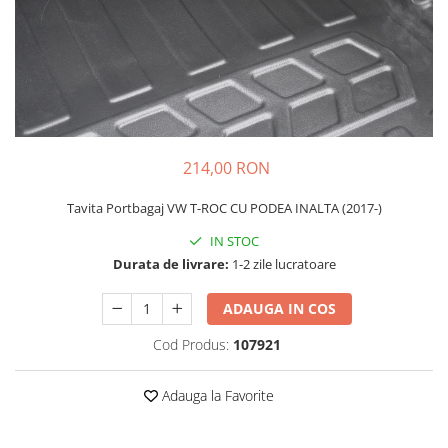
Schimbatoare Viteze
Accesorii Auto
Accesorii Auto Exterior
Husa Auto / Prelata Auto
Paravanturi Auto / Deflectoare Aer
Capace Roti
214,00 RON
Accesorii Interior Auto
Tavita Portbagaj VW T-ROC CU PODEA INALTA (2017-)
Inchidere Centralizata
Huse Auto
IN STOC
Durata de livrare:
1-2 zile lucratoare
Huse Scaune Auto
Husa Volan
ADAUGA IN COS
Tavite Portbagaj Dedicate
Covorase Auto/ Presuri Auto
Cod Produs:
107921
Seturi Interior
Accesorii Siguranta Auto
Adauga la Favorite
Carcasa Cheie