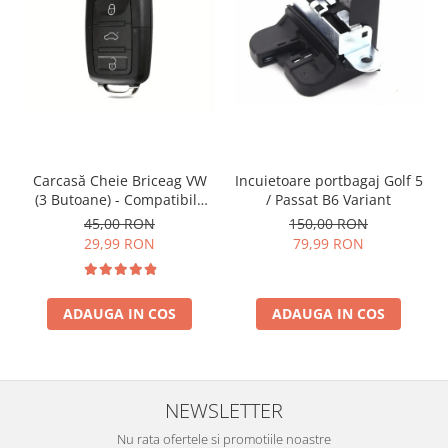
Incuietoare portbagaj Golf 5
Carcasă Cheie Briceag VW
/ Passat B6 Variant
(3 Butoane) - Compatibilă
Golf 5, Jetta, Touran etc
150,00 RON
45,00 RON
79,99 RON
29,99 RON
ADAUGA IN COS
ADAUGA IN COS
NEWSLETTER
Nu rata ofertele si promotiile noastre