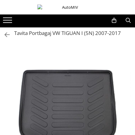
Toate Produsele
Oferta Saptamanii
Tavita Portbagaj VW TIGUAN I (5N) 2007-2017
Butoane
Butoane Geam
Bloc Lumini
Butoane Reglare Oglinzi
Seturi Butoane
Butoane Blocare/Deblocare
Buton Frana
Buton Clapeta Rezervor
Buton Portbagaj
Alte Butoane/Comutatoare
Butoane Semnalizare