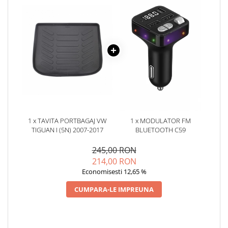
Oglinzi
Pompa Spalator Parbriz
Accesorii Camioane
Lampi si Proiectoare Camion
Marcaje si Echipamente de
Siguranta
Accesorii Cabina Camion
Echipamente Electrice si
Pneumatice
1 x TAVITA PORTBAGAJ VW
1 x MODULATOR FM
Echipamente ADR si Utilitare
TIGUAN I (5N) 2007-2017
BLUETOOTH C59
Uleiuri si Lichide Auto
245,00 RON
Aditivi Auto
214,00 RON
Aditivi Combustibil
Economisesti 12,65 %
Aditivi Ulei Motor
CUMPARA-LE IMPREUNA
Aditivi DPF, Sistem Racire si
Servodirectie
Antigel