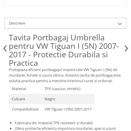
Spray Curatare Frane
Produse Intretinere si Detailing
Lubrifianti si Spray-uri de Curatare
Descriere
Curatare si Detailing Interior
Tavita Portbagaj Umbrella
Vopsitorie, Chituri si Adezivi
pentru VW Tiguan I (5N) 2007-
Curatare si Detailing Exterior
2017 - Protectie Durabila si
Articole Auto Sezoniere
Practica
Produse de Iarna
Protejeaza eficient portbagajul masinii tale VW Tiguan I (5N) de
Cabluri Pornire
murdarie, lichide si uzura zilnica. Aceasta tavita de portbagaj este
solutia practica pentru a mentine interiorul curat si ordonat.
Produse de Vara
Material
TPE (cauciuc sintetic)
Blog
Culoare
Negru
Compatibilitate
VW Tiguan I (5N) 2007-2017
Fabricata din material TPE rezistent si durabil.
Ofera protectie eficienta impotriva murdariei, apei si uzurii.