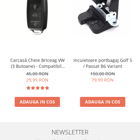
Incuietoare portbagaj Golf 5
Carcasă Cheie Briceag VW
/ Passat B6 Variant
(3 Butoane) - Compatibilă
Golf 5, Jetta, Touran etc
150,00 RON
45,00 RON
79,99 RON
29,99 RON
ADAUGA IN COS
ADAUGA IN COS
NEWSLETTER