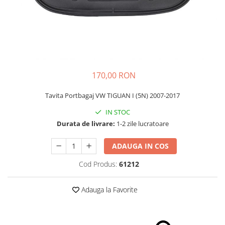
Schimbatoare Viteze
Accesorii Auto
Accesorii Auto Exterior
Husa Auto / Prelata Auto
Paravanturi Auto / Deflectoare Aer
170,00 RON
Capace Roti
Accesorii Interior Auto
Tavita Portbagaj VW TIGUAN I (5N) 2007-2017
Inchidere Centralizata
IN STOC
Huse Auto
Durata de livrare:
1-2 zile lucratoare
Huse Scaune Auto
ADAUGA IN COS
Husa Volan
Tavite Portbagaj Dedicate
Cod Produs:
61212
Covorase Auto/ Presuri Auto
Seturi Interior
Adauga la Favorite
Accesorii Siguranta Auto
Carcasa Cheie