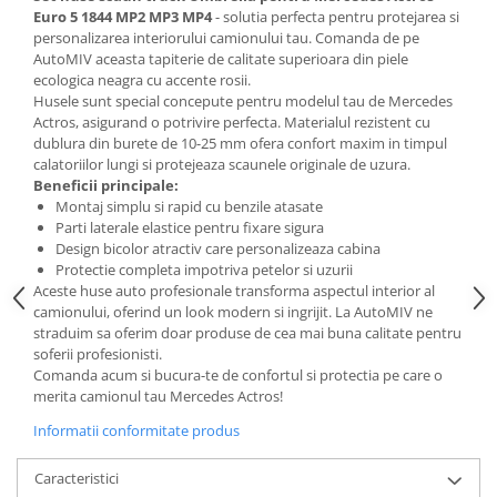
Euro 5 1844 MP2 MP3 MP4
- solutia perfecta pentru protejarea si
personalizarea interiorului camionului tau. Comanda de pe
AutoMIV aceasta tapiterie de calitate superioara din piele
ecologica neagra cu accente rosii.
Husele sunt special concepute pentru modelul tau de Mercedes
Actros, asigurand o potrivire perfecta. Materialul rezistent cu
dublura din burete de 10-25 mm ofera confort maxim in timpul
calatoriilor lungi si protejeaza scaunele originale de uzura.
Beneficii principale:
Montaj simplu si rapid cu benzile atasate
Parti laterale elastice pentru fixare sigura
Design bicolor atractiv care personalizeaza cabina
Protectie completa impotriva petelor si uzurii
Aceste huse auto profesionale transforma aspectul interior al
camionului, oferind un look modern si ingrijit. La AutoMIV ne
straduim sa oferim doar produse de cea mai buna calitate pentru
soferii profesionisti.
Comanda acum si bucura-te de confortul si protectia pe care o
merita camionul tau Mercedes Actros!
Informatii conformitate produs
Caracteristici