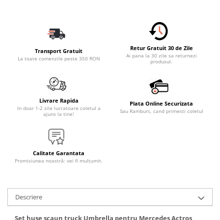
Retur Gratuit 30 de Zile
Transport Gratuit
Ai pana la 30 zile sa returnezi
La toate comenzile peste 350 RON
produsul.
Livrare Rapida
Plata Online Securizata
In doar 1-2 zile lucratoare coletul a
Sau Ramburs, cand primesti coletul
ajuns la tine!
Calitate Garantata
Promisiunea noastră: vei fi mulțumit.
Descriere
Set huse scaun truck Umbrella pentru Mercedes Actros