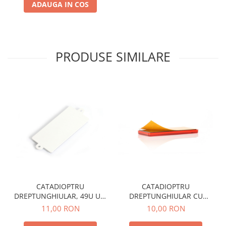
ADAUGA IN COS
PRODUSE SIMILARE
CATADIOPTRU
CATADIOPTRU
DREPTUNGHIULAR, 49U UP-
DREPTUNGHIULAR CU
105x48, ALB WAS
ADEZIV, 848 UP96x42, ROSU
11,00 RON
10,00 RON
WAS