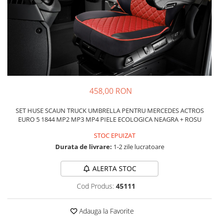
Carcasa Cheie
Accesorii Electronice Auto
Incarcatoare Auto
Accesorii pentru Roti si Anvelope
Husa Anvelope
Truse Chei
Organizatoare Auto
458,00 RON
SET HUSE SCAUN TRUCK UMBRELLA PENTRU MERCEDES ACTROS
EURO 5 1844 MP2 MP3 MP4 PIELE ECOLOGICA NEAGRA + ROSU
STOC EPUIZAT
Durata de livrare:
1-2 zile lucratoare
ALERTA STOC
Cod Produs:
45111
Adauga la Favorite