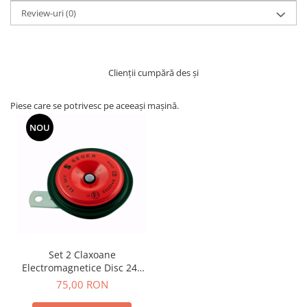
Review-uri
(0)
Clienții cumpără des și
Piese care se potrivesc pe aceeași mașină.
NOU
Set 2 Claxoane
Electromagnetice Disc 24V
SEGER - Ton Înalt și Ton Jos,
75,00 RON
Omologare E1