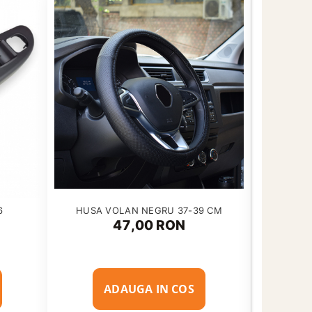
-33%
HUSA VOLAN NEGRU 37-39 CM
Motor
6
(1T
47,00 RON
ADAUGA IN COS