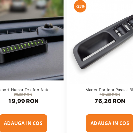
-25%
uport Numar Telefon Auto
Maner Portiera Passat B
25,00 RON
101,68 RON
19,99 RON
76,26 RON
ADAUGA IN COS
ADAUGA IN COS