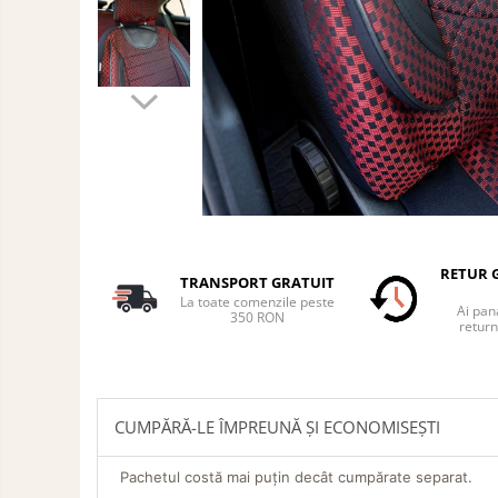
Auto
Accesorii Auto Exterior
Husa Auto / Prelata Auto
Paravanturi Auto / Deflectoare Aer
Capace Roti
Accesorii Interior Auto
Inchidere Centralizata
Huse Auto
Huse Scaune Auto
RETUR G
Husa Volan
TRANSPORT GRATUIT
La toate comenzile peste
Tavite Portbagaj Dedicate
Ai pana
350 RON
return
Covorase Auto/ Presuri Auto
Seturi Interior
Accesorii Siguranta Auto
CUMPĂRĂ-LE ÎMPREUNĂ ȘI ECONOMISEȘTI
Carcasa Cheie
Accesorii Electronice Auto
Pachetul costă mai puțin decât cumpărate separat.
Incarcatoare Auto