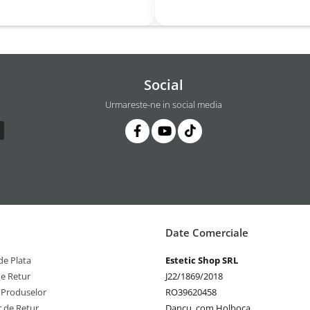
Social
Urmareste-ne in social media
Date Comerciale
e Plata
Estetic Shop SRL
de Retur
J22/1869/2018
 Produselor
RO39620458
 de Retur
Dancu, com Holboca