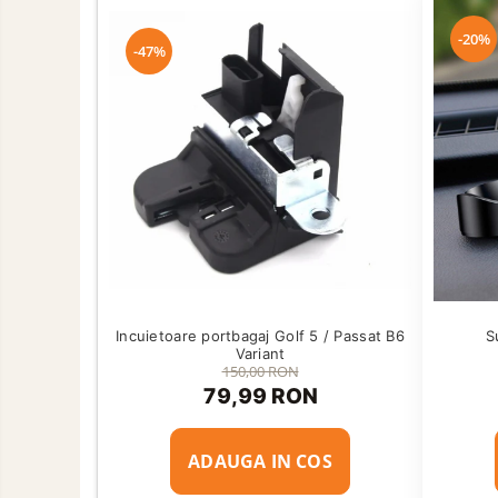
-20%
-47%
Incuietoare portbagaj Golf 5 / Passat B6
S
Variant
150,00 RON
79,99 RON
ADAUGA IN COS