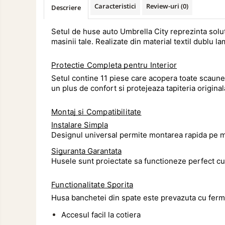
Marcaje si Echipamente de
Caracteristici
Review-uri
(0)
Descriere
Siguranta
Accesorii Cabina Camion
Setul de huse auto Umbrella City reprezinta soluti
Echipamente Electrice si
masinii tale. Realizate din material textil dublu l
Pneumatice
Protectie Completa pentru Interior
Echipamente ADR si Utilitare
Setul contine 11 piese care acopera toate scaunel
Aditivi Auto
un plus de confort si protejeaza tapiteria origi
Aditivi Combustibil
Aditivi Ulei Motor
Montaj si Compatibilitate
Instalare Simpla
Aditivi DPF, Sistem Racire si
Designul universal permite montarea rapida pe ma
Servodirectie
Antigel
Siguranta Garantata
Husele sunt proiectate sa functioneze perfect cu 
Spray Curatare Frane
Lubrifianti si Spray-uri de Curatare
Functionalitate Sporita
Curatare si Detailing Interior
Husa banchetei din spate este prevazuta cu ferm
Vopsitorie, Chituri si Adezivi
Accesul facil la cotiera