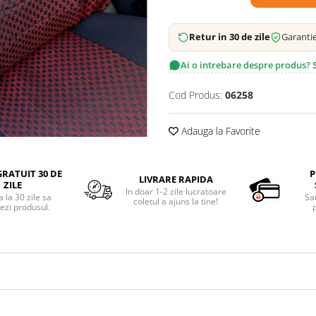
Retur in 30 de zile
Garantie
Ai o intrebare despre produs?
Cod Produs:
06258
Adauga la Favorite
RATUIT 30 DE
P
LIVRARE RAPIDA
ZILE
In doar 1-2 zile lucratoare
 la 30 zile sa
Sa
coletul a ajuns la tine!
ezi produsul.
p