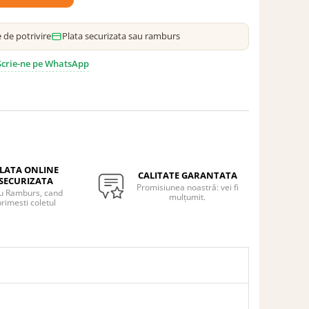
 de potrivire
Plata securizata sau ramburs
 Scrie-ne pe WhatsApp
LATA ONLINE
CALITATE GARANTATA
SECURIZATA
Promisiunea noastră: vei fi
u Ramburs, cand
mulțumit.
rimesti coletul