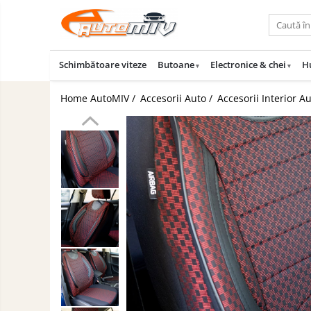
Toate Produsele
Schimbătoare viteze
Butoane
Electronice & chei
H
Oferta lunii
Butoane
Home AutoMIV /
Accesorii Auto /
Accesorii Interior A
Butoane Geam
Schimbatoare
Viteze
Bloc Lumini
Accesorii
Butoane Reglare Oglinzi
Auto
Iluminat
Seturi Butoane
Auto
Butoane Blocare/Deblocare
Piese
Buton Frana
Auto
Accesorii
Buton Clapeta Rezervor
Camioane
Buton Portbagaj
Uleiuri
Alte Butoane/Comutatoare
si
Lichide
Butoane Semnalizare