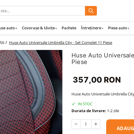
use auto
Covorașe & tăvițe
Pachete
Întreținere
Piese auto
uto /
Huse Auto Universale Umbrella City - Set Complet 11 Piese
Huse Auto Universale
Piese
357,00 RON
Huse Auto Universale Umbrella City
IN STOC
Durata de livrare:
1-2 zile
ADAUG