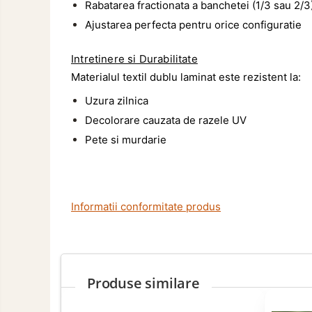
Curatare si Detailing Exterior
Rabatarea fractionata a banchetei (1/3 sau 2/3
Produse de Iarna
Ajustarea perfecta pentru orice configuratie
Cabluri Pornire
Intretinere si Durabilitate
Produse de Vara
Materialul textil dublu laminat este rezistent la:
Uzura zilnica
Decolorare cauzata de razele UV
Pete si murdarie
Informatii conformitate produs
Produse similare