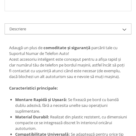
Descriere
Adaugă un plus de
comoditate și siguranță
parcării tale cu
Suportul Numar de Telefon Auto!
Acest accesoriu inteligent este conceput pentru a afișa rapid și
clar numărul tău de telefon pe bordul mașinii, astfel încât să poți
fi contactat cu ușurință atunci când este necesar (de exemplu,
dacă blochezi un alt autoturism sau e nevoie să muți mașina).
Caracteristici principale:
Montare Rapidă și Ușoară:
Se fixează pe bord cu bandă
dublu adezivă, fără a necesita unelte sau operațiuni
suplimentare.
Material Durabil:
Realizat din plastic rezistent, cu dimensiuni
compacte ce se integrează discret în interiorul oricărui
autoturism.
Compatibilitate Universală:
Se adaptează pentru orice tip