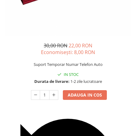
Carcasa Cheie
Accesorii Electronice Auto
Incarcatoare Auto
Accesorii pentru Roti si Anvelope
Husa Anvelope
Truse Chei
30,00 RON
22,00 RON
Economisești:
8,00
RON
Organizatoare Auto
Suport Temporar Numar Telefon Auto
IN STOC
Durata de livrare:
1-2 zile lucratoare
ADAUGA IN COS