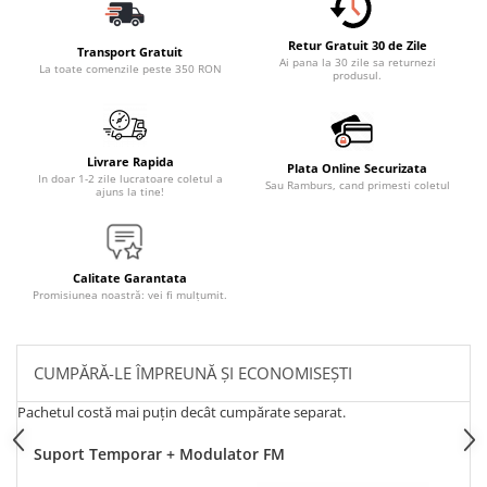
Retur Gratuit 30 de Zile
Transport Gratuit
Ai pana la 30 zile sa returnezi
La toate comenzile peste 350 RON
produsul.
Livrare Rapida
Plata Online Securizata
In doar 1-2 zile lucratoare coletul a
Sau Ramburs, cand primesti coletul
ajuns la tine!
Calitate Garantata
Promisiunea noastră: vei fi mulțumit.
CUMPĂRĂ-LE ÎMPREUNĂ ȘI ECONOMISEȘTI
Pachetul costă mai puțin decât cumpărate separat.
Suport Temporar + Modulator FM