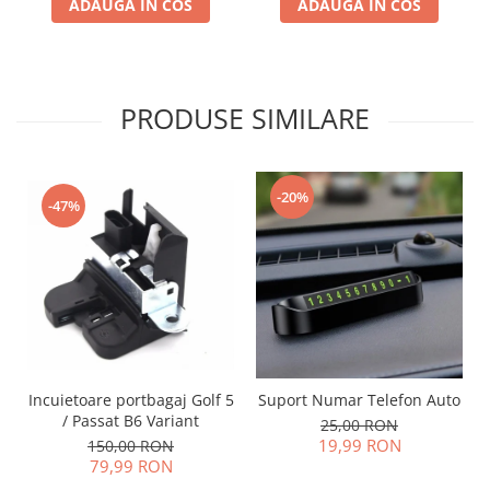
ADAUGA IN COS
ADAUGA IN COS
PRODUSE SIMILARE
-20%
-47%
Incuietoare portbagaj Golf 5
Suport Numar Telefon Auto
/ Passat B6 Variant
25,00 RON
19,99 RON
150,00 RON
79,99 RON