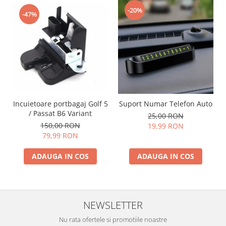
-20%
-47%
Incuietoare portbagaj Golf 5
Suport Numar Telefon Auto
/ Passat B6 Variant
25,00 RON
150,00 RON
19,99 RON
79,99 RON
ADAUGA IN COS
ADAUGA IN COS
NEWSLETTER
Nu rata ofertele si promotiile noastre