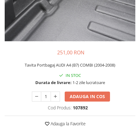
Schimbatoare Viteze
Accesorii Auto
Accesorii Auto Exterior
Husa Auto / Prelata Auto
Paravanturi Auto / Deflectoare Aer
Capace Roti
251,00 RON
Accesorii Interior Auto
Tavita Portbagaj AUDI A4 (B7) COMBI (2004-2008)
Inchidere Centralizata
Huse Auto
IN STOC
Durata de livrare:
1-2 zile lucratoare
Huse Scaune Auto
Husa Volan
ADAUGA IN COS
Tavite Portbagaj Dedicate
Covorase Auto/ Presuri Auto
Cod Produs:
107892
Seturi Interior
Accesorii Siguranta Auto
Adauga la Favorite
Carcasa Cheie