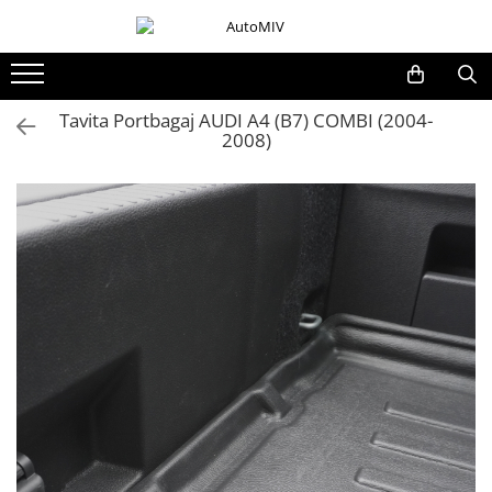
Toate Produsele
Oferta Saptamanii
Tavita Portbagaj AUDI A4 (B7) COMBI (2004-
2008)
Butoane
Butoane Geam
Bloc Lumini
Butoane Reglare Oglinzi
Seturi Butoane
Butoane Blocare/Deblocare
Buton Frana
Buton Clapeta Rezervor
Buton Portbagaj
Alte Butoane/Comutatoare
Butoane Semnalizare