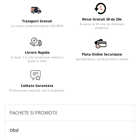
Accesorii Electronice Auto
Incarcatoare Auto
Retur Gratuit 30 de Zile
Accesorii pentru Roti si Anvelope
Transport Gratuit
Ai pana la 30 zile sa returnezi
La toate comenzile peste 350 RON
produsul.
Husa Anvelope
Truse Chei
Organizatoare Auto
Livrare Rapida
Plata Online Securizata
Iluminat Auto
In doar 1-2 zile lucratoare coletul a
Sau Ramburs, cand primesti coletul
ajuns la tine!
Semnalizari
Faruri Ceata
Proiectoare
Calitate Garantata
Promisiunea noastră: vei fi mulțumit.
Accesorii LED
Becuri Auto
PACHETE SI PROMOTII
Piese Auto
Piese Caroserie
Obd
Amortizoare Capota