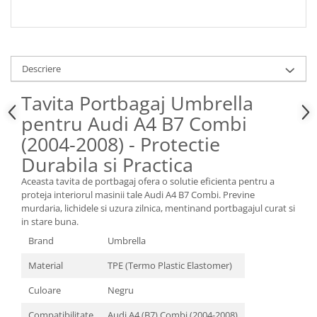
Spray Curatare Frane
Produse Intretinere si Detailing
Lubrifianti si Spray-uri de Curatare
Descriere
Curatare si Detailing Interior
Tavita Portbagaj Umbrella
Vopsitorie, Chituri si Adezivi
pentru Audi A4 B7 Combi
Curatare si Detailing Exterior
(2004-2008) - Protectie
Articole Auto Sezoniere
Durabila si Practica
Produse de Iarna
Cabluri Pornire
Aceasta tavita de portbagaj ofera o solutie eficienta pentru a
proteja interiorul masinii tale Audi A4 B7 Combi. Previne
Produse de Vara
murdaria, lichidele si uzura zilnica, mentinand portbagajul curat si
Blog
in stare buna.
Brand
Umbrella
Material
TPE (Termo Plastic Elastomer)
Culoare
Negru
Compatibilitate
Audi A4 (B7) Combi (2004-2008)