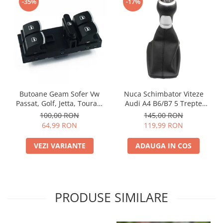
-35%
-17%
Butoane Geam Sofer Vw
Nuca Schimbator Viteze
Passat, Golf, Jetta, Touran,
Audi A4 B6/B7 5 Trepte
Tiguan, Touareg, Polo
12345R
100,00 RON
145,00 RON
64,99 RON
119,99 RON
VEZI VARIANTE
ADAUGA IN COS
PRODUSE SIMILARE