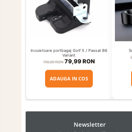
Marcaje si Echipamente de
Siguranta
Accesorii Cabina Camion
Echipamente Electrice si
Pneumatice
Echipamente ADR si Utilitare
Aditivi Auto
Incuietoare portbagaj Golf 5 / Passat B6
S
Variant
Aditivi Combustibil
79,99 RON
150,00 RON
Aditivi Ulei Motor
Aditivi DPF, Sistem Racire si
ADAUGA IN COS
Servodirectie
Antigel
Spray Curatare Frane
Lubrifianti si Spray-uri de Curatare
Curatare si Detailing Interior
Newsletter
Vopsitorie, Chituri si Adezivi