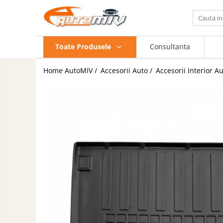
Toate Produsele
Toate Produsele
Consultanta
Oferta Saptamanii
Butoane
Home AutoMIV /
Accesorii Auto /
Accesorii Interior A
Butoane Geam
Schimbatoare
Viteze
Bloc Lumini
Accesorii
Butoane Reglare Oglinzi
Auto
Iluminat
Seturi Butoane
Auto
Butoane Blocare/Deblocare
Piese
Buton Frana
Auto
Accesorii
Buton Clapeta Rezervor
Camioane
Buton Portbagaj
Uleiuri
Alte Butoane/Comutatoare
si
Lichide
Butoane Semnalizare