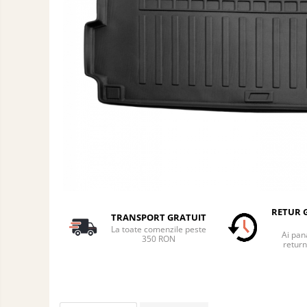
Auto
Accesorii Auto Exterior
Husa Auto / Prelata Auto
Paravanturi Auto / Deflectoare Aer
Capace Roti
Accesorii Interior Auto
Inchidere Centralizata
Huse Auto
Huse Scaune Auto
Husa Volan
Tavite Portbagaj Dedicate
Covorase Auto/ Presuri Auto
RETUR G
TRANSPORT GRATUIT
Seturi Interior
La toate comenzile peste
Ai pana
350 RON
Accesorii Siguranta Auto
return
Carcasa Cheie
Accesorii Electronice Auto
Incarcatoare Auto