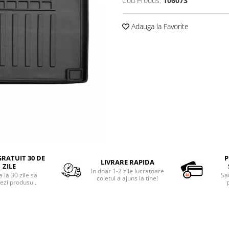
Cod Produs:
106073
Adauga la Favorite
RATUIT 30 DE
P
LIVRARE RAPIDA
ZILE
In doar 1-2 zile lucratoare
 la 30 zile sa
Sa
coletul a ajuns la tine!
ezi produsul.
p