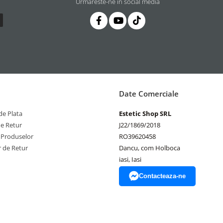
Urmareste-ne in social media
Date Comerciale
e Plata
Estetic Shop SRL
de Retur
J22/1869/2018
 Produselor
RO39620458
 de Retur
Dancu, com Holboca
iasi, Iasi
Contacteaza-ne