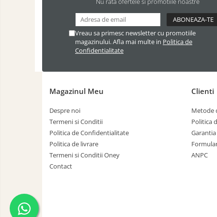
Curatare si Detailing Exterior
Nu rata ofertele si promotiile noastre
Produse de Iarna
Cabluri Pornire
Vreau sa primesc newsletter cu promotiile
magazinului. Afla mai multe in
Politica de
Produse de Vara
Confidentialitate
Magazinul Meu
Clienti
Despre noi
Metode d
Termeni si Conditii
Politica 
Politica de Confidentialitate
Garantia
Politica de livrare
Formular
Termeni si Conditii Oney
ANPC
Contact