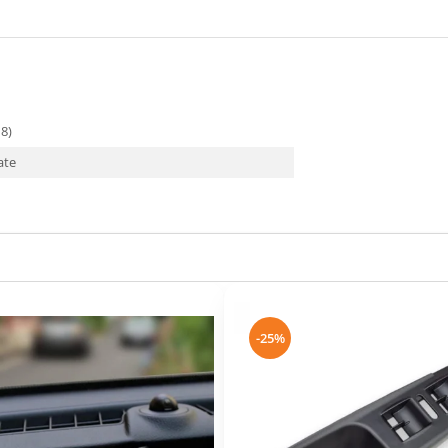
18)
cate
-25%