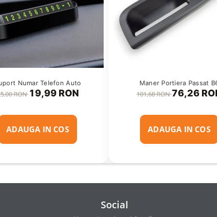
uport Numar Telefon Auto
Maner Portiera Passat B
19,99 RON
76,26 RO
25,00 RON
101,68 RON
ADAUGA IN COS
ADAUGA IN COS
Social