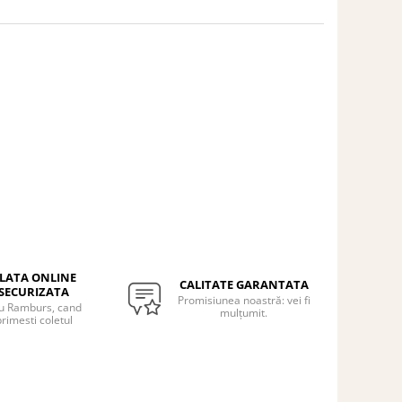
LATA ONLINE
CALITATE GARANTATA
SECURIZATA
Promisiunea noastră: vei fi
u Ramburs, cand
mulțumit.
rimesti coletul