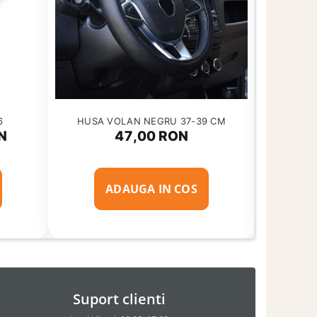
-33%
HUSA VOLAN NEGRU 37-39 CM
Motor
6
(1T
47,00 RON
N
150,
ADAUGA IN COS
Suport clienti