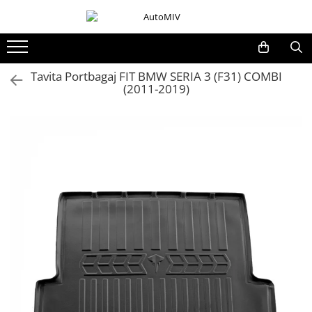
Toate Produsele
Oferta Saptamanii
Tavita Portbagaj FIT BMW SERIA 3 (F31) COMBI
(2011-2019)
Butoane
Butoane Geam
Bloc Lumini
Butoane Reglare Oglinzi
Seturi Butoane
Butoane Blocare/Deblocare
Buton Frana
Buton Clapeta Rezervor
Buton Portbagaj
Alte Butoane/Comutatoare
Butoane Semnalizare