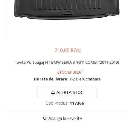
Schimbatoare Viteze
Accesorii Auto
Accesorii Auto Exterior
Husa Auto / Prelata Auto
Paravanturi Auto / Deflectoare Aer
Capace Roti
210,00 RON
Accesorii Interior Auto
Tavita Portbagaj FIT BMW SERIA 3 (F31) COMBI (2011-2019)
Inchidere Centralizata
Huse Auto
STOC EPUIZAT
Durata de livrare:
1-2 zile lucratoare
Huse Scaune Auto
Husa Volan
ALERTA STOC
Tavite Portbagaj Dedicate
Covorase Auto/ Presuri Auto
Cod Produs:
117366
Seturi Interior
Accesorii Siguranta Auto
Adauga la Favorite
Carcasa Cheie