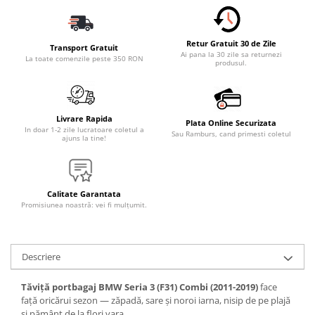
Accesorii Electronice Auto
Incarcatoare Auto
Retur Gratuit 30 de Zile
Accesorii pentru Roti si Anvelope
Transport Gratuit
Ai pana la 30 zile sa returnezi
La toate comenzile peste 350 RON
produsul.
Husa Anvelope
Truse Chei
Organizatoare Auto
Livrare Rapida
Plata Online Securizata
Iluminat Auto
In doar 1-2 zile lucratoare coletul a
Sau Ramburs, cand primesti coletul
ajuns la tine!
Semnalizari
Faruri Ceata
Proiectoare
Calitate Garantata
Promisiunea noastră: vei fi mulțumit.
Accesorii LED
Becuri Auto
Descriere
Piese Auto
Piese Caroserie
Tăviță portbagaj BMW Seria 3 (F31) Combi (2011-2019)
face
Amortizoare Capota
față oricărui sezon — zăpadă, sare și noroi iarna, nisip de pe plajă
și pământ de la flori vara.