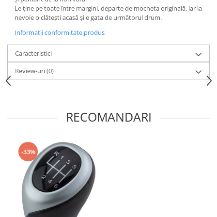
Oglinzi
Le ține pe toate între margini, departe de mocheta originală, iar la
Pompa Spalator Parbriz
nevoie o clătești acasă și e gata de următorul drum.
Accesorii Camioane
Informatii conformitate produs
Lampi si Proiectoare Camion
Caracteristici
Marcaje si Echipamente de
Siguranta
Review-uri
(0)
Accesorii Cabina Camion
Echipamente Electrice si
Pneumatice
RECOMANDARI
Echipamente ADR si Utilitare
Uleiuri si Lichide Auto
Aditivi Auto
-33%
Aditivi Combustibil
Aditivi Ulei Motor
Aditivi DPF, Sistem Racire si
Servodirectie
Antigel