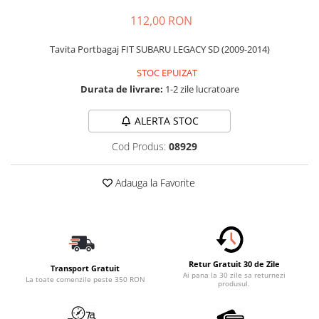
Carcasa Cheie
112,00 RON
Accesorii Electronice Auto
Incarcatoare Auto
Tavita Portbagaj FIT SUBARU LEGACY SD (2009-2014)
Accesorii pentru Roti si Anvelope
STOC EPUIZAT
Husa Anvelope
Durata de livrare:
1-2 zile lucratoare
Truse Chei
ALERTA STOC
Organizatoare Auto
Cod Produs:
08929
Adauga la Favorite
Retur Gratuit 30 de Zile
Transport Gratuit
Ai pana la 30 zile sa returnezi
La toate comenzile peste 350 RON
produsul.