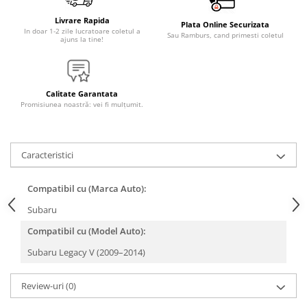
Livrare Rapida
Plata Online Securizata
In doar 1-2 zile lucratoare coletul a
Sau Ramburs, cand primesti coletul
ajuns la tine!
Calitate Garantata
Promisiunea noastră: vei fi mulțumit.
Caracteristici
Compatibil cu (Marca Auto):
Subaru
Compatibil cu (Model Auto):
Subaru Legacy V (2009–2014)
Review-uri
(0)