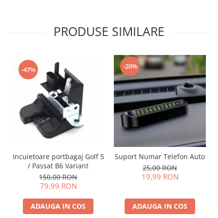
PRODUSE SIMILARE
-20%
-47%
Incuietoare portbagaj Golf 5
Suport Numar Telefon Auto
/ Passat B6 Variant
25,00 RON
19,99 RON
150,00 RON
79,99 RON
ADAUGA IN COS
ADAUGA IN COS