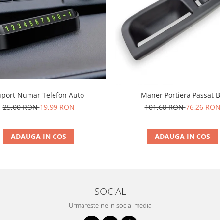
uport Numar Telefon Auto
Maner Portiera Passat 
25,00 RON
19,99 RON
101,68 RON
76,26 RO
ADAUGA IN COS
ADAUGA IN COS
SOCIAL
Urmareste-ne in social media