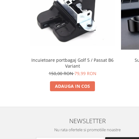
Spray Curatare Frane
Produse Intretinere si Detailing
Lubrifianti si Spray-uri de Curatare
Curatare si Detailing Interior
Vopsitorie, Chituri si Adezivi
Curatare si Detailing Exterior
S
Incuietoare portbagaj Golf 5 / Passat B6
Articole Auto Sezoniere
Variant
Produse de Iarna
150,00 RON
79,99 RON
Cabluri Pornire
ADAUGA IN COS
Produse de Vara
Blog
NEWSLETTER
Nu rata ofertele si promotiile noastre