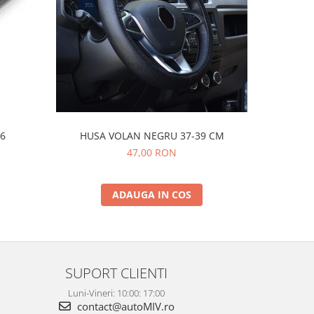
-33%
HUSA VOLAN NEGRU 37-39 CM
Motor
B6
(1
47,00 RON
N
1
ADAUGA IN COS
SUPORT CLIENTI
Luni-Vineri: 10:00: 17:00
contact@autoMIV.ro