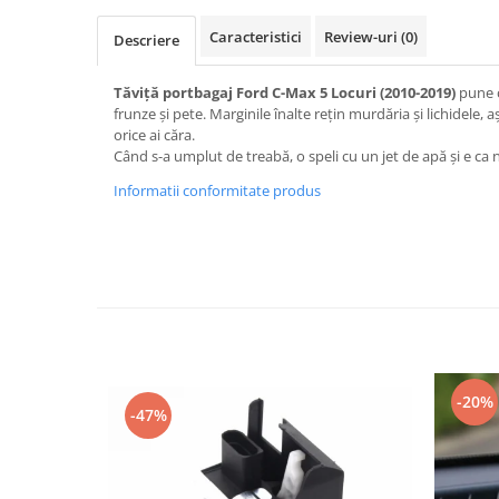
Oglinzi
Pompa Spalator Parbriz
Caracteristici
Review-uri
(0)
Descriere
Accesorii Camioane
Tăviță portbagaj Ford C-Max 5 Locuri (2010-2019)
pune c
Lampi si Proiectoare Camion
frunze și pete. Marginile înalte rețin murdăria și lichidele
Marcaje si Echipamente de
orice ai căra.
Siguranta
Când s-a umplut de treabă, o speli cu un jet de apă și e ca 
Accesorii Cabina Camion
Informatii conformitate produs
Echipamente Electrice si
Pneumatice
Echipamente ADR si Utilitare
Uleiuri si Lichide Auto
Aditivi Auto
Aditivi Combustibil
-20%
Aditivi Ulei Motor
-47%
Aditivi DPF, Sistem Racire si
Servodirectie
Antigel