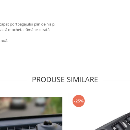
apăt portbagajului plin de nisip,
, așa că mocheta rămâne curată
nouă.
PRODUSE SIMILARE
-25%