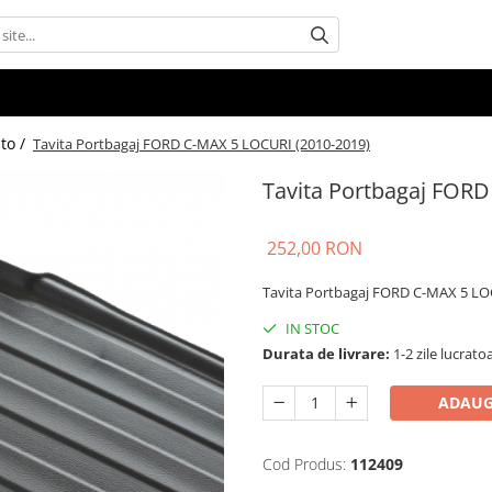
uto /
Tavita Portbagaj FORD C-MAX 5 LOCURI (2010-2019)
Tavita Portbagaj FOR
252,00 RON
Tavita Portbagaj FORD C-MAX 5 LO
IN STOC
Durata de livrare:
1-2 zile lucrato
ADAUG
Cod Produs:
112409