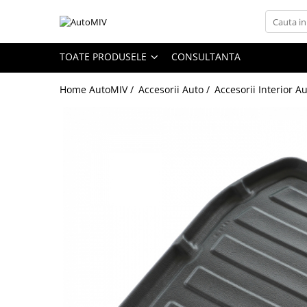
Toate Produsele
TOATE PRODUSELE
CONSULTANTA
Oferta Saptamanii
Home AutoMIV /
Accesorii Auto /
Accesorii Interior A
Butoane
Butoane Geam
Bloc Lumini
Butoane Reglare Oglinzi
Seturi Butoane
Butoane Blocare/Deblocare
Buton Frana
Buton Clapeta Rezervor
Buton Portbagaj
Alte Butoane/Comutatoare
Butoane Semnalizare