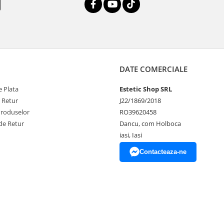
DATE COMERCIALE
 Plata
Estetic Shop SRL
e Retur
J22/1869/2018
Produselor
RO39620458
de Retur
Dancu, com Holboca
iasi, Iasi
Contacteaza-ne