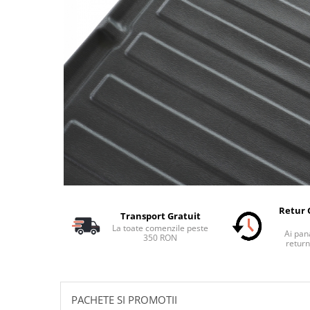
Schimbatoare Viteze
Accesorii Auto
Accesorii Auto Exterior
Husa Auto / Prelata Auto
Paravanturi Auto / Deflectoare Aer
Capace Roti
Accesorii Interior Auto
Inchidere Centralizata
Huse Auto
Huse Scaune Auto
Husa Volan
Retur 
Transport Gratuit
Tavite Portbagaj Dedicate
La toate comenzile peste
Ai pana
Covorase Auto/ Presuri Auto
350 RON
return
Seturi Interior
Accesorii Siguranta Auto
Carcasa Cheie
PACHETE SI PROMOTII