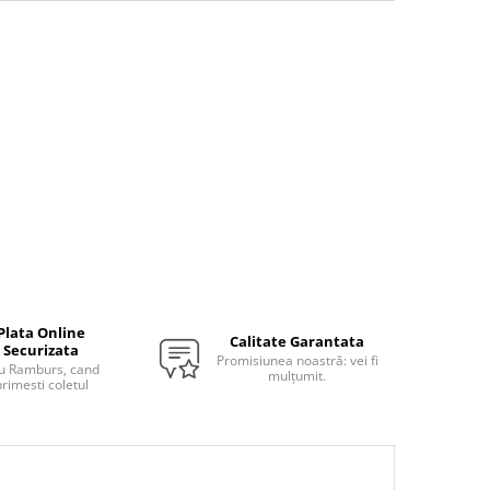
Plata Online
Calitate Garantata
Securizata
Promisiunea noastră: vei fi
u Ramburs, cand
mulțumit.
rimesti coletul