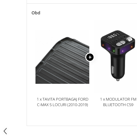
Accesorii Electronice Auto
Incarcatoare Auto
Obd
Accesorii pentru Roti si Anvelope
Husa Anvelope
Truse Chei
Organizatoare Auto
Iluminat Auto
Semnalizari
Faruri Ceata
Proiectoare
Accesorii LED
1 x TAVITA PORTBAGAJ FORD
1 x MODULATOR FM
Becuri Auto
C-MAX 5 LOCURI (2010-2019)
BLUETOOTH C59
Piese Auto
Piese Caroserie
Amortizoare Capota