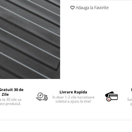
Adauga la Favorite
Gratuit 30 de
Livrare Rapida
Zile
In doar 1-2 zile lucratoare
 la 30 zile sa
Sa
coletul a ajuns la tine!
ezi produsul.
p