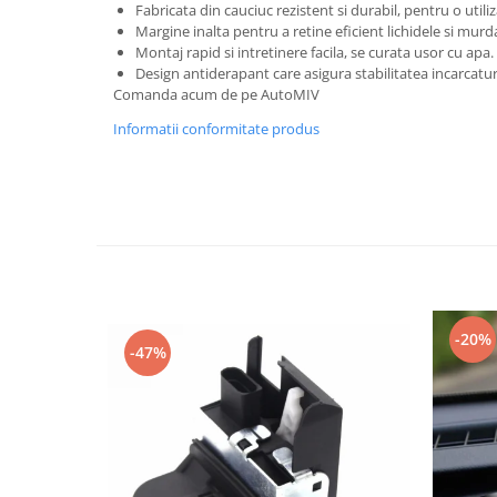
Fabricata din cauciuc rezistent si durabil, pentru o utili
Spray Curatare Frane
Margine inalta pentru a retine eficient lichidele si murd
Montaj rapid si intretinere facila, se curata usor cu apa.
Produse Intretinere si Detailing
Design antiderapant care asigura stabilitatea incarcaturi
Lubrifianti si Spray-uri de Curatare
Comanda acum de pe AutoMIV
Curatare si Detailing Interior
Informatii conformitate produs
Vopsitorie, Chituri si Adezivi
Curatare si Detailing Exterior
Articole Auto Sezoniere
Produse de Iarna
Cabluri Pornire
Produse de Vara
-20%
Blog
-47%