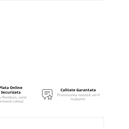
Plata Online
Calitate Garantata
Securizata
Promisiunea noastră: vei fi
u Ramburs, cand
mulțumit.
rimesti coletul