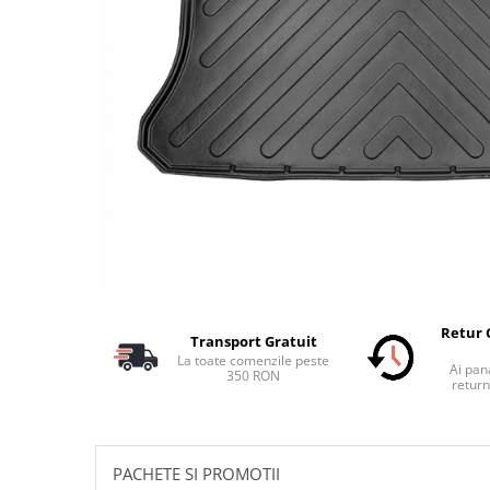
Schimbatoare Viteze
Accesorii Auto
Accesorii Auto Exterior
Husa Auto / Prelata Auto
Paravanturi Auto / Deflectoare Aer
Capace Roti
Accesorii Interior Auto
Inchidere Centralizata
Huse Auto
Huse Scaune Auto
Husa Volan
Retur 
Transport Gratuit
Tavite Portbagaj Dedicate
La toate comenzile peste
Ai pana
Covorase Auto/ Presuri Auto
350 RON
return
Seturi Interior
Accesorii Siguranta Auto
Carcasa Cheie
PACHETE SI PROMOTII