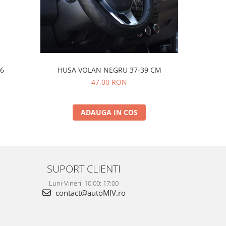
HUSA VOLAN NEGRU 37-39 CM
Motor
B6
(1
47,00 RON
N
1
ADAUGA IN COS
SUPORT CLIENTI
Luni-Vineri: 10:00: 17:00
contact@autoMIV.ro