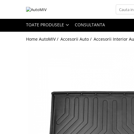
Toate Produsele
TOATE PRODUSELE
CONSULTANTA
Oferta Saptamanii
Home AutoMIV /
Accesorii Auto /
Accesorii Interior A
Butoane
Butoane Geam
Bloc Lumini
Butoane Reglare Oglinzi
Seturi Butoane
Butoane Blocare/Deblocare
Buton Frana
Buton Clapeta Rezervor
Buton Portbagaj
Alte Butoane/Comutatoare
Butoane Semnalizare