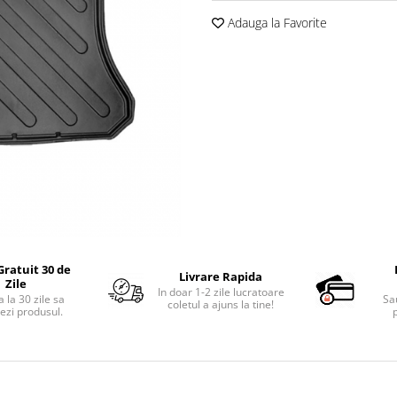
Adauga la Favorite
Gratuit 30 de
Livrare Rapida
Zile
In doar 1-2 zile lucratoare
 la 30 zile sa
Sa
coletul a ajuns la tine!
ezi produsul.
p