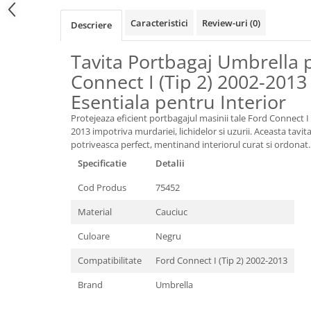
Oglinzi
Pompa Spalator Parbriz
Caracteristici
Review-uri
(0)
Descriere
Accesorii Camioane
Tavita Portbagaj Umbrella 
Lampi si Proiectoare Camion
Connect I (Tip 2) 2002-2013 
Marcaje si Echipamente de
Siguranta
Esentiala pentru Interior
Accesorii Cabina Camion
Protejeaza eficient portbagajul masinii tale Ford Connect I (T
2013 impotriva murdariei, lichidelor si uzurii. Aceasta tavi
Echipamente Electrice si
potriveasca perfect, mentinand interiorul curat si ordonat.
Pneumatice
Specificatie
Detalii
Echipamente ADR si Utilitare
Cod Produs
75452
Uleiuri si Lichide Auto
Material
Cauciuc
Aditivi Auto
Aditivi Combustibil
Culoare
Negru
Aditivi Ulei Motor
Compatibilitate
Ford Connect I (Tip 2) 2002-2013
Aditivi DPF, Sistem Racire si
Servodirectie
Brand
Umbrella
Antigel