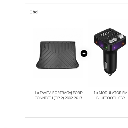
Accesorii Electronice Auto
Incarcatoare Auto
Obd
Accesorii pentru Roti si Anvelope
Husa Anvelope
Truse Chei
Organizatoare Auto
Iluminat Auto
Semnalizari
Faruri Ceata
Proiectoare
Accesorii LED
1 x TAVITA PORTBAGAJ FORD
1 x MODULATOR FM
Becuri Auto
CONNECT I (TIP 2) 2002-2013
BLUETOOTH C59
Piese Auto
Piese Caroserie
Amortizoare Capota