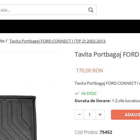
uto /
Tavita Portbagaj FORD CONNECT I (TIP 2) 2002-2013
Tavita Portbagaj FORD
170,00 RON
Tavita Portbagaj FORD CONNECT I (
IN STOC
Durata de livrare:
1-2 zile lucrato
ADAUG
Cod Produs:
75452