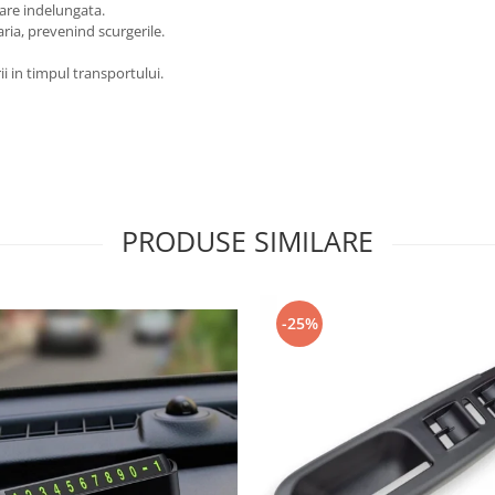
zare indelungata.
aria, prevenind scurgerile.
i in timpul transportului.
PRODUSE SIMILARE
-25%