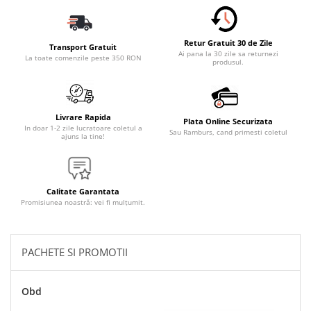
Accesorii Electronice Auto
Incarcatoare Auto
Retur Gratuit 30 de Zile
Accesorii pentru Roti si Anvelope
Transport Gratuit
Ai pana la 30 zile sa returnezi
La toate comenzile peste 350 RON
produsul.
Husa Anvelope
Truse Chei
Organizatoare Auto
Livrare Rapida
Plata Online Securizata
Iluminat Auto
In doar 1-2 zile lucratoare coletul a
Sau Ramburs, cand primesti coletul
ajuns la tine!
Semnalizari
Faruri Ceata
Proiectoare
Calitate Garantata
Promisiunea noastră: vei fi mulțumit.
Accesorii LED
Becuri Auto
PACHETE SI PROMOTII
Piese Auto
Piese Caroserie
Obd
Amortizoare Capota