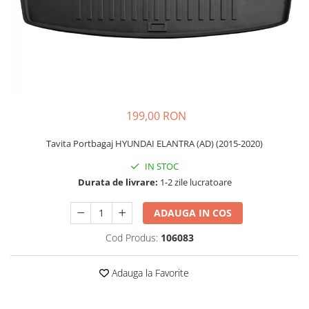
Schimbatoare Viteze
Accesorii Auto
Accesorii Auto Exterior
Husa Auto / Prelata Auto
Paravanturi Auto / Deflectoare Aer
Capace Roti
199,00 RON
Accesorii Interior Auto
Tavita Portbagaj HYUNDAI ELANTRA (AD) (2015-2020)
Inchidere Centralizata
Huse Auto
IN STOC
Durata de livrare:
1-2 zile lucratoare
Huse Scaune Auto
Husa Volan
ADAUGA IN COS
Tavite Portbagaj Dedicate
Covorase Auto/ Presuri Auto
Cod Produs:
106083
Seturi Interior
Accesorii Siguranta Auto
Adauga la Favorite
Carcasa Cheie