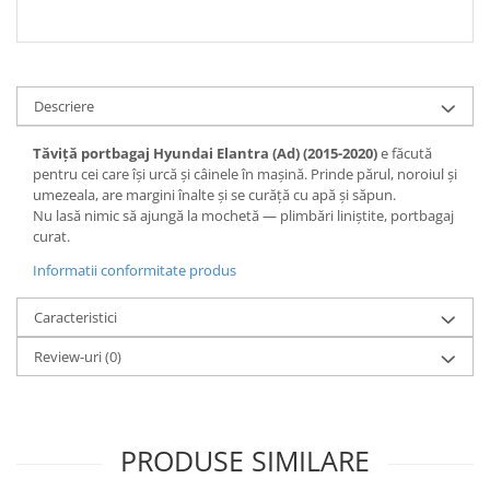
Spray Curatare Frane
Produse Intretinere si Detailing
Lubrifianti si Spray-uri de Curatare
Descriere
Curatare si Detailing Interior
Vopsitorie, Chituri si Adezivi
Tăviță portbagaj Hyundai Elantra (Ad) (2015-2020)
e făcută
pentru cei care își urcă și câinele în mașină. Prinde părul, noroiul și
Curatare si Detailing Exterior
umezeala, are margini înalte și se curăță cu apă și săpun.
Nu lasă nimic să ajungă la mochetă — plimbări liniștite, portbagaj
Articole Auto Sezoniere
curat.
Produse de Iarna
Informatii conformitate produs
Cabluri Pornire
Produse de Vara
Caracteristici
Blog
Review-uri
(0)
PRODUSE SIMILARE