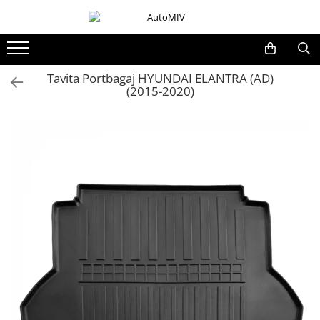
Toate Produsele
Oferta Saptamanii
Tavita Portbagaj HYUNDAI ELANTRA (AD)
(2015-2020)
Butoane
Butoane Geam
Bloc Lumini
Butoane Reglare Oglinzi
Seturi Butoane
Butoane Blocare/Deblocare
Buton Frana
Buton Clapeta Rezervor
Buton Portbagaj
Alte Butoane/Comutatoare
Butoane Semnalizare