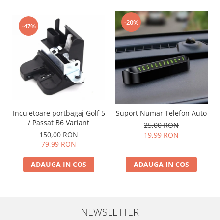
-20%
-47%
Incuietoare portbagaj Golf 5
Suport Numar Telefon Auto
/ Passat B6 Variant
25,00 RON
150,00 RON
19,99 RON
79,99 RON
ADAUGA IN COS
ADAUGA IN COS
NEWSLETTER