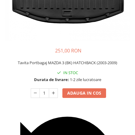
Carcasa Cheie
Accesorii Electronice Auto
Incarcatoare Auto
Accesorii pentru Roti si Anvelope
Husa Anvelope
Truse Chei
251,00 RON
Organizatoare Auto
Tavita Portbagaj MAZDA 3 (BK) HATCHBACK (2003-2009)
IN STOC
Durata de livrare:
1-2 zile lucratoare
ADAUGA IN COS