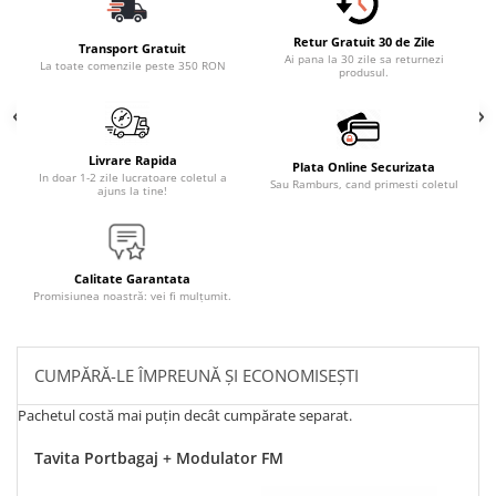
Retur Gratuit 30 de Zile
Transport Gratuit
Ai pana la 30 zile sa returnezi
La toate comenzile peste 350 RON
produsul.
Livrare Rapida
Plata Online Securizata
In doar 1-2 zile lucratoare coletul a
Sau Ramburs, cand primesti coletul
ajuns la tine!
Calitate Garantata
Promisiunea noastră: vei fi mulțumit.
CUMPĂRĂ-LE ÎMPREUNĂ ȘI ECONOMISEȘTI
Pachetul costă mai puțin decât cumpărate separat.
Tavita Portbagaj + Modulator FM