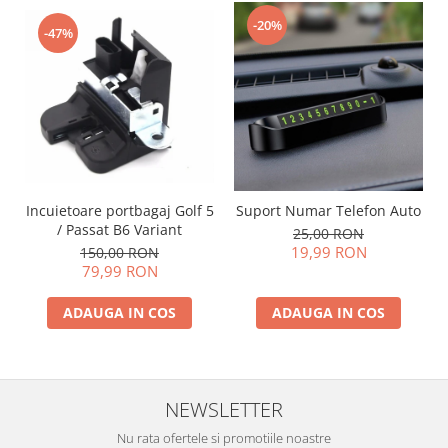
-20%
-47%
Incuietoare portbagaj Golf 5
Suport Numar Telefon Auto
/ Passat B6 Variant
25,00 RON
19,99 RON
150,00 RON
79,99 RON
ADAUGA IN COS
ADAUGA IN COS
NEWSLETTER
Nu rata ofertele si promotiile noastre