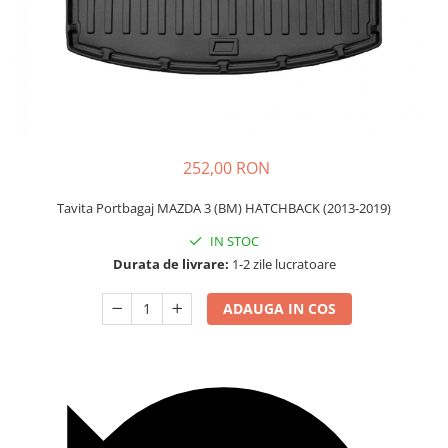
Carcasa Cheie
Accesorii Electronice Auto
Incarcatoare Auto
Accesorii pentru Roti si Anvelope
Husa Anvelope
Truse Chei
252,00 RON
Organizatoare Auto
Tavita Portbagaj MAZDA 3 (BM) HATCHBACK (2013-2019)
IN STOC
Durata de livrare:
1-2 zile lucratoare
ADAUGA IN COS