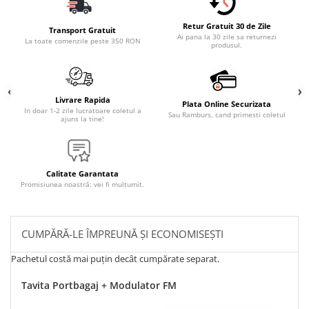
Retur Gratuit 30 de Zile
Transport Gratuit
Ai pana la 30 zile sa returnezi
La toate comenzile peste 350 RON
produsul.
Livrare Rapida
Plata Online Securizata
In doar 1-2 zile lucratoare coletul a
Sau Ramburs, cand primesti coletul
ajuns la tine!
Calitate Garantata
Promisiunea noastră: vei fi mulțumit.
CUMPĂRĂ-LE ÎMPREUNĂ ȘI ECONOMISEȘTI
Pachetul costă mai puțin decât cumpărate separat.
Tavita Portbagaj + Modulator FM