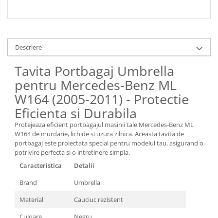
Spray Curatare Frane
Produse Intretinere si Detailing
Lubrifianti si Spray-uri de Curatare
Descriere
Curatare si Detailing Interior
Tavita Portbagaj Umbrella
Vopsitorie, Chituri si Adezivi
pentru Mercedes-Benz ML
Curatare si Detailing Exterior
W164 (2005-2011) - Protectie
Articole Auto Sezoniere
Eficienta si Durabila
Produse de Iarna
Cabluri Pornire
Protejeaza eficient portbagajul masinii tale Mercedes-Benz ML
W164 de murdarie, lichide si uzura zilnica. Aceasta tavita de
Produse de Vara
portbagaj este proiectata special pentru modelul tau, asigurand o
Blog
potrivire perfecta si o intretinere simpla.
Caracteristica
Detalii
Brand
Umbrella
Material
Cauciuc rezistent
Culoare
Negru