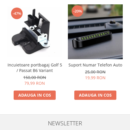
-20%
-47%
Incuietoare portbagaj Golf 5
Suport Numar Telefon Auto
/ Passat B6 Variant
25,00 RON
150,00 RON
19,99 RON
79,99 RON
ADAUGA IN COS
ADAUGA IN COS
NEWSLETTER