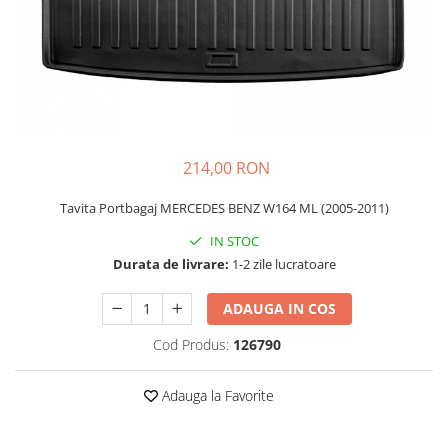
Schimbatoare Viteze
Accesorii Auto
Accesorii Auto Exterior
Husa Auto / Prelata Auto
Paravanturi Auto / Deflectoare Aer
Capace Roti
214,00 RON
Accesorii Interior Auto
Tavita Portbagaj MERCEDES BENZ W164 ML (2005-2011)
Inchidere Centralizata
Huse Auto
IN STOC
Durata de livrare:
1-2 zile lucratoare
Huse Scaune Auto
Husa Volan
ADAUGA IN COS
Tavite Portbagaj Dedicate
Covorase Auto/ Presuri Auto
Cod Produs:
126790
Seturi Interior
Accesorii Siguranta Auto
Adauga la Favorite
Carcasa Cheie