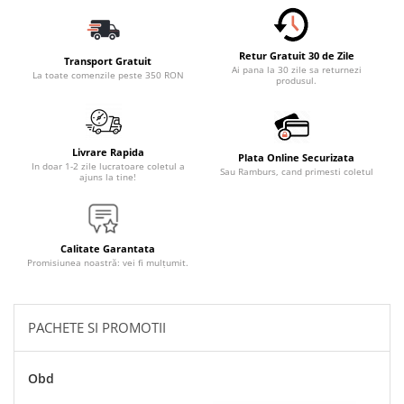
Accesorii Electronice Auto
Incarcatoare Auto
Retur Gratuit 30 de Zile
Accesorii pentru Roti si Anvelope
Transport Gratuit
Ai pana la 30 zile sa returnezi
La toate comenzile peste 350 RON
produsul.
Husa Anvelope
Truse Chei
Organizatoare Auto
Livrare Rapida
Plata Online Securizata
Iluminat Auto
In doar 1-2 zile lucratoare coletul a
Sau Ramburs, cand primesti coletul
ajuns la tine!
Semnalizari
Faruri Ceata
Proiectoare
Calitate Garantata
Promisiunea noastră: vei fi mulțumit.
Accesorii LED
Becuri Auto
PACHETE SI PROMOTII
Piese Auto
Piese Caroserie
Obd
Amortizoare Capota