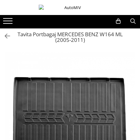
Toate Produsele
Oferta Saptamanii
Tavita Portbagaj MERCEDES BENZ W164 ML
(2005-2011)
Butoane
Butoane Geam
Bloc Lumini
Butoane Reglare Oglinzi
Seturi Butoane
Butoane Blocare/Deblocare
Buton Frana
Buton Clapeta Rezervor
Buton Portbagaj
Alte Butoane/Comutatoare
Butoane Semnalizare