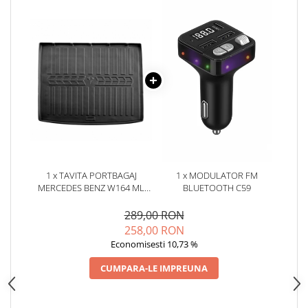
Oglinzi
Pompa Spalator Parbriz
Accesorii Camioane
Lampi si Proiectoare Camion
Marcaje si Echipamente de
Siguranta
Accesorii Cabina Camion
Echipamente Electrice si
Pneumatice
Echipamente ADR si Utilitare
1 x TAVITA PORTBAGAJ
1 x MODULATOR FM
MERCEDES BENZ W164 ML
BLUETOOTH C59
Uleiuri si Lichide Auto
(2005-2011)
Aditivi Auto
289,00 RON
258,00 RON
Aditivi Combustibil
Economisesti 10,73 %
Aditivi Ulei Motor
Aditivi DPF, Sistem Racire si
CUMPARA-LE IMPREUNA
Servodirectie
Antigel