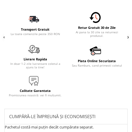
Retur Gratuit 30 de Zile
Transport Gratuit
Ai pana la 30 zile sa returnezi
La toate comenzile peste 350 RON
produsul.
Livrare Rapida
Plata Online Securizata
In doar 1-2 zile lucratoare coletul a
Sau Ramburs, cand primesti coletul
ajuns la tine!
Calitate Garantata
Promisiunea noastră: vei fi mulțumit.
CUMPĂRĂ-LE ÎMPREUNĂ ȘI ECONOMISEȘTI
Pachetul costă mai puțin decât cumpărate separat.