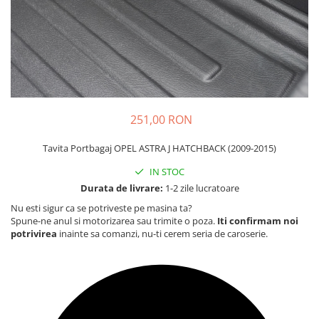
Carcasa Cheie
Accesorii Electronice Auto
Incarcatoare Auto
Accesorii pentru Roti si Anvelope
Husa Anvelope
Truse Chei
251,00 RON
Organizatoare Auto
Tavita Portbagaj OPEL ASTRA J HATCHBACK (2009-2015)
IN STOC
Durata de livrare:
1-2 zile lucratoare
Nu esti sigur ca se potriveste pe masina ta?
Spune-ne anul si motorizarea sau trimite o poza.
Iti confirmam noi
potrivirea
inainte sa comanzi, nu-ti cerem seria de caroserie.