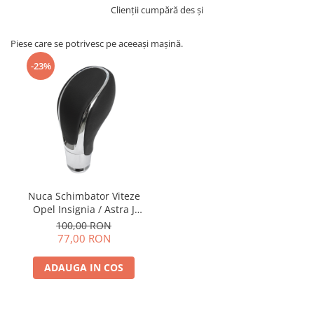
Clienții cumpără des și
Piese care se potrivesc pe aceeași mașină.
-23%
Nuca Schimbator Viteze
Opel Insignia / Astra J
Automat
100,00 RON
77,00 RON
ADAUGA IN COS