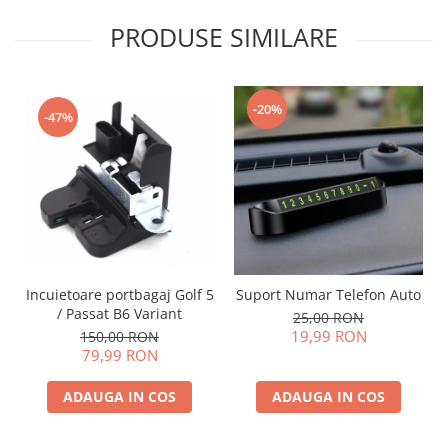
PRODUSE SIMILARE
-20%
-47%
Incuietoare portbagaj Golf 5
Suport Numar Telefon Auto
/ Passat B6 Variant
25,00 RON
19,99 RON
150,00 RON
79,99 RON
ADAUGA IN COS
ADAUGA IN COS