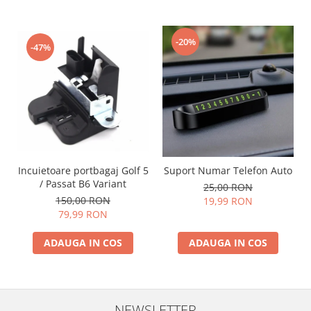
-20%
-47%
Incuietoare portbagaj Golf 5
Suport Numar Telefon Auto
/ Passat B6 Variant
25,00 RON
150,00 RON
19,99 RON
79,99 RON
ADAUGA IN COS
ADAUGA IN COS
NEWSLETTER