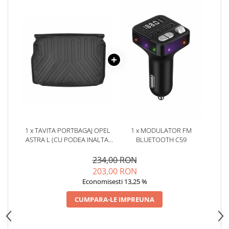
Oglinzi
Pompa Spalator Parbriz
Accesorii Camioane
Lampi si Proiectoare Camion
Marcaje si Echipamente de
Siguranta
Accesorii Cabina Camion
Echipamente Electrice si
Pneumatice
Echipamente ADR si Utilitare
1 x TAVITA PORTBAGAJ OPEL
1 x MODULATOR FM
ASTRA L (CU PODEA INALTA)
BLUETOOTH C59
Uleiuri si Lichide Auto
2022-
Aditivi Auto
234,00 RON
203,00 RON
Aditivi Combustibil
Economisesti 13,25 %
Aditivi Ulei Motor
Aditivi DPF, Sistem Racire si
CUMPARA-LE IMPREUNA
Servodirectie
Antigel