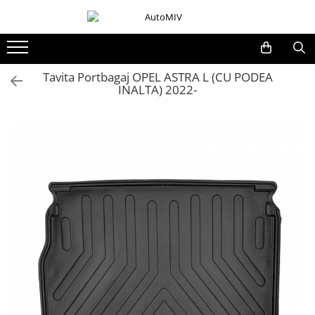
Toate Produsele
Oferta Saptamanii
Tavita Portbagaj OPEL ASTRA L (CU PODEA
INALTA) 2022-
Butoane
Butoane Geam
Bloc Lumini
Butoane Reglare Oglinzi
Seturi Butoane
Butoane Blocare/Deblocare
Buton Frana
Buton Clapeta Rezervor
Buton Portbagaj
Alte Butoane/Comutatoare
Butoane Semnalizare