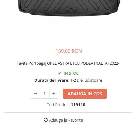
Schimbatoare Viteze
Accesorii Auto
Accesorii Auto Exterior
Husa Auto / Prelata Auto
Paravanturi Auto / Deflectoare Aer
Capace Roti
159,00 RON
Accesorii Interior Auto
Tavita Portbagaj OPEL ASTRA L (CU PODEA INALTA) 2022-
Inchidere Centralizata
Huse Auto
IN STOC
Durata de livrare:
1-2 zile lucratoare
Huse Scaune Auto
Husa Volan
ADAUGA IN COS
Tavite Portbagaj Dedicate
Covorase Auto/ Presuri Auto
Cod Produs:
119110
Seturi Interior
Accesorii Siguranta Auto
Adauga la Favorite
Carcasa Cheie