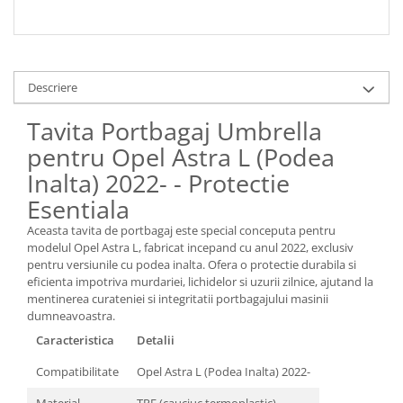
Spray Curatare Frane
Produse Intretinere si Detailing
Lubrifianti si Spray-uri de Curatare
Descriere
Curatare si Detailing Interior
Tavita Portbagaj Umbrella
Vopsitorie, Chituri si Adezivi
pentru Opel Astra L (Podea
Curatare si Detailing Exterior
Inalta) 2022- - Protectie
Articole Auto Sezoniere
Esentiala
Produse de Iarna
Cabluri Pornire
Aceasta tavita de portbagaj este special conceputa pentru
modelul Opel Astra L, fabricat incepand cu anul 2022, exclusiv
Produse de Vara
pentru versiunile cu podea inalta. Ofera o protectie durabila si
Blog
eficienta impotriva murdariei, lichidelor si uzurii zilnice, ajutand la
mentinerea curateniei si integritatii portbagajului masinii
dumneavoastra.
Caracteristica
Detalii
Compatibilitate
Opel Astra L (Podea Inalta) 2022-
Material
TPE (cauciuc termoplastic)