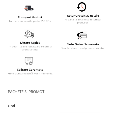
Accesorii Electronice Auto
Incarcatoare Auto
Retur Gratuit 30 de Zile
Accesorii pentru Roti si Anvelope
Transport Gratuit
Ai pana la 30 zile sa returnezi
La toate comenzile peste 350 RON
produsul.
Husa Anvelope
Truse Chei
Organizatoare Auto
Livrare Rapida
Plata Online Securizata
Iluminat Auto
In doar 1-2 zile lucratoare coletul a
Sau Ramburs, cand primesti coletul
ajuns la tine!
Semnalizari
Faruri Ceata
Proiectoare
Calitate Garantata
Promisiunea noastră: vei fi mulțumit.
Accesorii LED
Becuri Auto
PACHETE SI PROMOTII
Piese Auto
Piese Caroserie
Obd
Amortizoare Capota