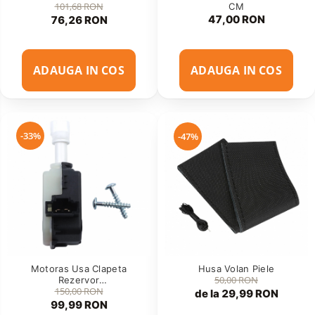
101,68 RON
CM
47,00 RON
76,26 RON
ADAUGA IN COS
ADAUGA IN COS
-33%
-47%
Motoras Usa Clapeta
Husa Volan Piele
50,00 RON
Rezervor
150,00 RON
(1T0810773A/1K5959782)
de la 29,99 RON
99,99 RON