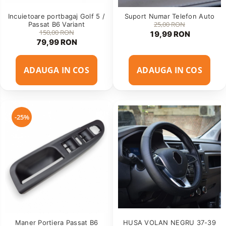
Accesorii Siguranta Auto
Incuietoare portbagaj Golf 5 /
Suport Numar Telefon Auto
Carcasa Cheie
25,00 RON
Passat B6 Variant
150,00 RON
19,99 RON
Accesorii Electronice Auto
79,99 RON
Incarcatoare Auto
ADAUGA IN COS
ADAUGA IN COS
Accesorii pentru Roti si Anvelope
Husa Anvelope
Truse Chei
-25%
Organizatoare Auto
Maner Portiera Passat B6
HUSA VOLAN NEGRU 37-39