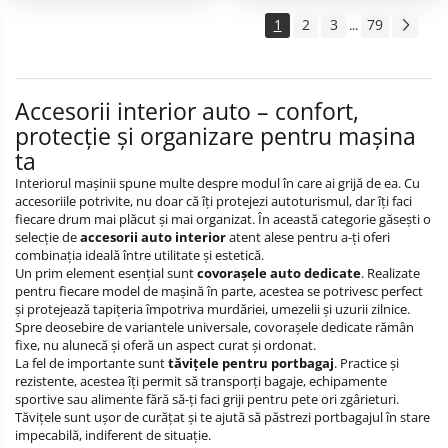
1
2
3
79
...
Accesorii interior auto – confort,
protecție și organizare pentru mașina
ta
Interiorul mașinii spune multe despre modul în care ai grijă de ea. Cu
accesoriile potrivite, nu doar că îți protejezi autoturismul, dar îți faci
fiecare drum mai plăcut și mai organizat. În această categorie găsești o
selecție de
accesorii auto interior
atent alese pentru a-ți oferi
combinația ideală între utilitate și estetică.
Un prim element esențial sunt
covorașele auto dedicate
. Realizate
pentru fiecare model de mașină în parte, acestea se potrivesc perfect
și protejează tapițeria împotriva murdăriei, umezelii și uzurii zilnice.
Spre deosebire de variantele universale, covorașele dedicate rămân
fixe, nu alunecă și oferă un aspect curat și ordonat.
La fel de importante sunt
tăvițele pentru portbagaj
. Practice și
rezistente, acestea îți permit să transporți bagaje, echipamente
sportive sau alimente fără să-ți faci griji pentru pete ori zgârieturi.
Tăvițele sunt ușor de curățat și te ajută să păstrezi portbagajul în stare
impecabilă, indiferent de situație.