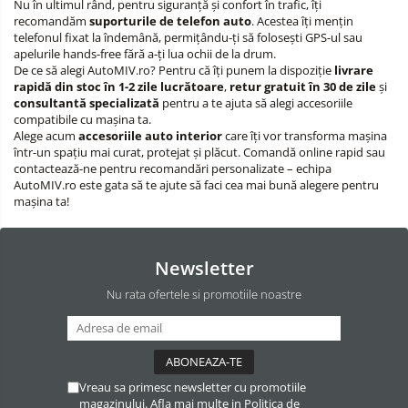
Nu în ultimul rând, pentru siguranță și confort în trafic, îți
recomandăm
suporturile de telefon auto
. Acestea îți mențin
telefonul fixat la îndemână, permițându-ți să folosești GPS-ul sau
apelurile hands-free fără a-ți lua ochii de la drum.
De ce să alegi AutoMIV.ro? Pentru că îți punem la dispoziție
livrare
rapidă din stoc în 1-2 zile lucrătoare
,
retur gratuit în 30 de zile
și
consultantă specializată
pentru a te ajuta să alegi accesoriile
compatibile cu mașina ta.
Alege acum
accesoriile auto interior
care îți vor transforma mașina
într-un spațiu mai curat, protejat și plăcut. Comandă online rapid sau
contactează-ne pentru recomandări personalizate – echipa
AutoMIV.ro este gata să te ajute să faci cea mai bună alegere pentru
mașina ta!
Newsletter
Nu rata ofertele si promotiile noastre
Vreau sa primesc newsletter cu promotiile
magazinului. Afla mai multe in
Politica de